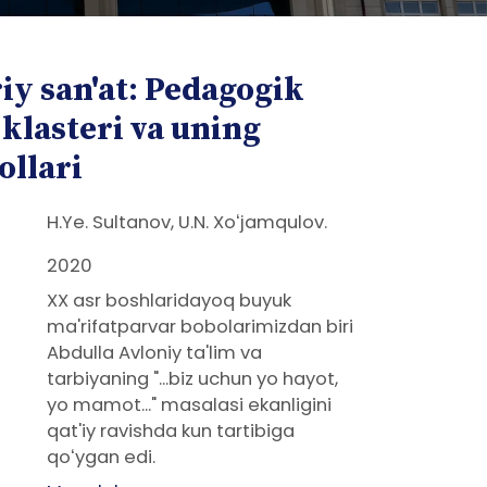
iy san'at: Pedagogik
 klasteri va uning
ollari
H.Ye. Sultanov, U.N. Xoʻjamqulov.
2020
XX asr boshlaridayoq buyuk
ma'rifatparvar bobolarimizdan biri
Abdulla Avloniy ta'lim va
tarbiyaning "...biz uchun yo hayot,
yo mamot..." masalasi ekanligini
qat'iy ravishda kun tartibiga
qoʻygan edi.