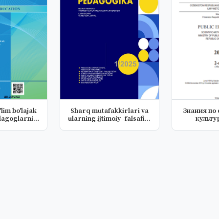
'lim bo'lajak
Sharq mutafakkirlari va
Знания по
agoglarni
ularning ijtimoiy -falsafi...
культу
...
физкуль