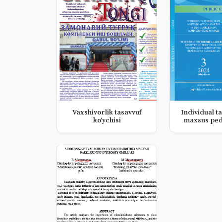
Vaxshivorlik tasavvuf
Individual ta
koʻychisi
maxsus ped
kas