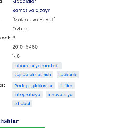
a:
Maqolalar
San’at va dizayn
:
"Maktab va Hayot"
O'zbek
soni:
6
2010-5460
148
laboratoriya maktabi
tajriba almashish
ijodkorlik.
ar:
Pedagogik klaster
ta'lim
integratsiya
innovatsiya
istiqbol
lishlar