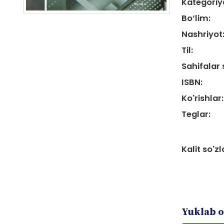
Kategoriy
Bo‘lim:
Nashriyot
Til:
Sahifalar 
ISBN:
Ko'rishlar:
Teglar:
Kalit so'zl
Yuklab o