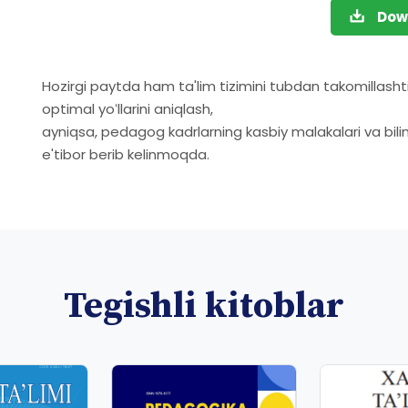
Dow
Hozirgi paytda ham ta'lim tizimini tubdan takomillasht
optimal yoʻllarini aniqlash,
ayniqsa, pedagog kadrlarning kasbiy malakalari va bilim
e'tibor berib kelinmoqda.
Tegishli kitoblar