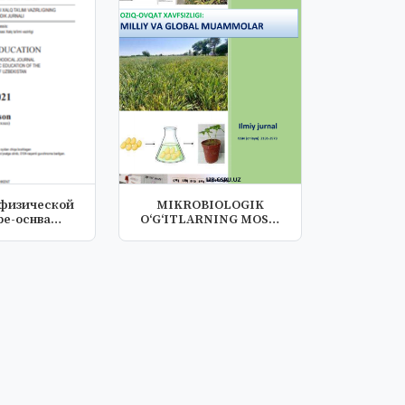
 физической
MIKROBIOLOGIK
ре-оснва
OʻGʻITLARNING MOSH
турного...
(VIGNA RADIATE L....