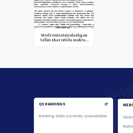
Modrenizatsiyalashgan
ta'lim sharoitida maktab
dar...
QS RANKINGS
WEBO
Ranking data currently unavailable.
Glob
Nati