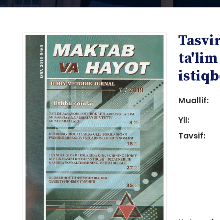
Tasvir
ta'lim
istiqb
Muallif:
i
Yil:
Tavsif:
i