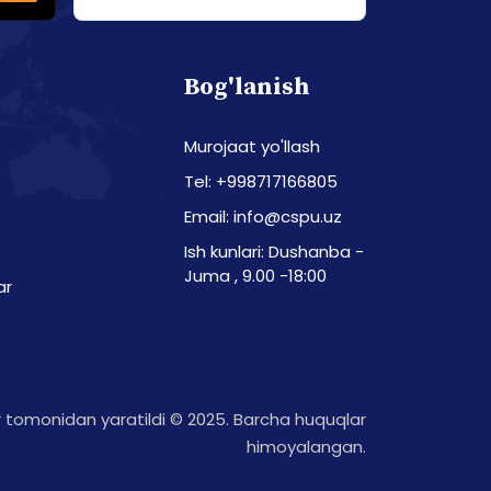
Bog'lanish
Murojaat yo'llash
Tel: +998717166805
Email: info@cspu.uz
Ish kunlari: Dushanba -
Juma , 9.00 -18:00
ar
tomonidan yaratildi © 2025. Barcha huquqlar
himoyalangan.