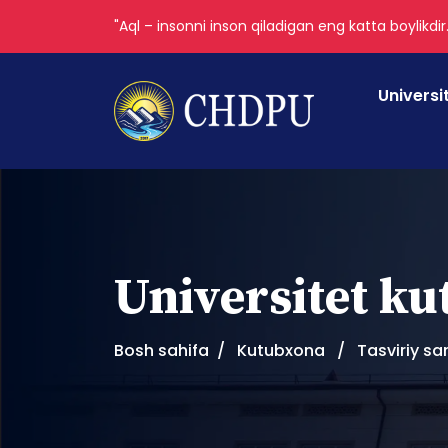
"Aql – insonni inson qiladigan eng katta boylikdir
Universi
Universitet k
Bosh sahifa
Kutubxona
Tasviriy sa