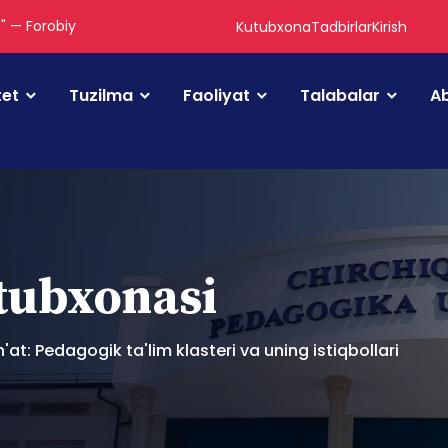
." — Forobiy
Kutubxona
Tadbirlar
Kirish
tet
Tuzilma
Faoliyat
Talabalar
Ab
utubxonasi
n'at: Pedagogik ta'lim klasteri va uning istiqbollari