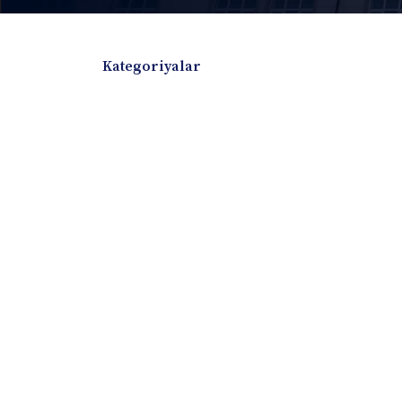
Kategoriyalar
Badiiy adabiyotlar
Boshqa turdagi adabiyotlar
Darslik
Dissertatsiya Avtoreferat
Elektron resurs
Ilmiy to'plam
Jurnal
Kitob albom
Konferensiya materiallari
Laboratoriya ish
Lug'at
Maqolalar
Metodik qo`llanma
Monografiya
Mustaqil ish
Nazorat savollari-testlar
O'quv qo'llanma
O'quv yoki fan dasturlari
O'quv-uslubiy majmua
O'quv-uslubiy qo'llanma
Prezident asarlar
Risola
Taqdimot