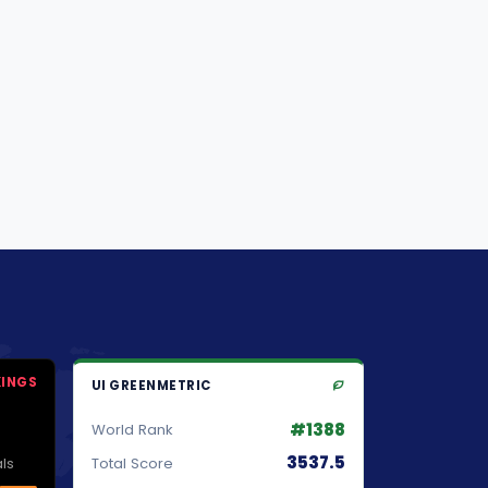
KINGS
UI GREENMETRIC
#1388
World Rank
3537.5
ls
Total Score