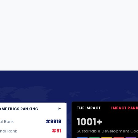
THE IMPACT
IMPACT RAN
METRICS RANKING
1001+
#9918
al Rank
#51
Sustainable Development Goa
onal Rank