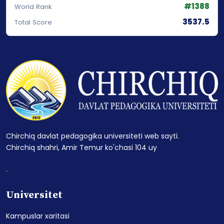
#1388
World Rank
3537.5
Total Score
Chirchiq davlat pedagogika universiteti web sayti.
Chirchiq shahri, Amir Temur ko'chasi 104 uy
.
Universitet
Kampuslar xaritasi