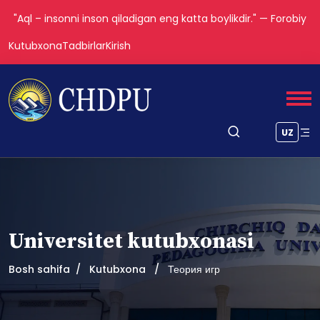
"Aql – insonni inson qiladigan eng katta boylikdir." — Forobiy
Kutubxona
Tadbirlar
Kirish
UZ
Universitet kutubxonasi
Bosh sahifa
Kutubxona
Теория игр