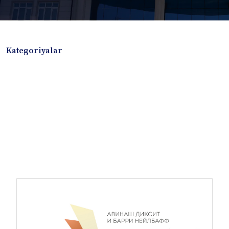
Kategoriyalar
Badiiy adabiyotlar
Boshqa turdagi adabiyotlar
Darslik
Dissertatsiya Avtoreferat
Elektron resurs
Ilmiy to'plam
Jurnal
Kitob albom
Konferensiya materiallari
Laboratoriya ishi
Lug'at
Maqolalar
Metodik qo`llanma
Monografiya
Mustaqil ish
Nazorat savollari-testlar
O'quv qo'llanma
O'quv yoki fan dasturlari
O'quv-uslubiy majmua
O'quv-uslubiy qo'llanma
Prezident asarlari
Risola
Taqdimot