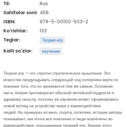
Til:
Rus
Sahifalar soni:
458
ISBN:
978-5-00100-503-2
Ko'rishlar:
133
Teglar:
Теория игр
Kalit so'zlar:
изучение
Теория игр — это строгое стратегическое мышление. Это
искусство предугадывать следующий ход соперника вкупе со
знанием того, что он занимается тем же самым. Основная
часть теории противоречит обычной житейской мудрости и
здравому смыслу, поэтому ее изучение может сформировать
новый взгляд на устройство мира и взаимодействие
людей. На примерах из кино, спорта, политики, истории авторы
показывают, как почти все компании и люди вовлечены во
взаимодействия, описываемые теорией игр. Знание этого