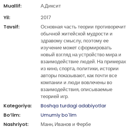
Muallif:
А.Диксит
Yil:
2017
Tavsif:
Основная часть теории противоречит
обычной житейской мудрости и
здравому смыслу, поэтому ее
изучение может сформировать
новый взгляд на устройство мира и
взаимодействие людей. На примерах
из кино, спорта, политики, истории
авторы показывают, как почти все
компании и люди вовлечены во
взаимодействия, описываемые
теорией игр.
Kategoriya:
Boshqa turdagi adabiyotlar
Bo‘lim:
Umumiy bo`lim
Nashriyot:
Манн, Иванов и Фербе