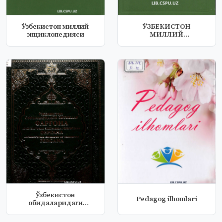
Ўзбекистон миллий
ЎЗБЕКИСТОН
энциклопедияси
МИЛЛИЙ
ЭНЦИКЛОПЕДИЯСИ
Ўзбекистон
Pedagog ilhomlari
обидаларидаги
битиклар Фарғона