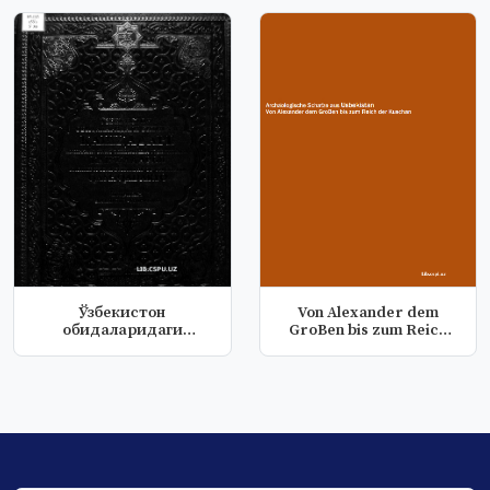
Ўзбекистон
Von Alexander dem
обидаларидаги
GroBen bis zum Reich
битиклар Қашқадарё
der Kuscha...