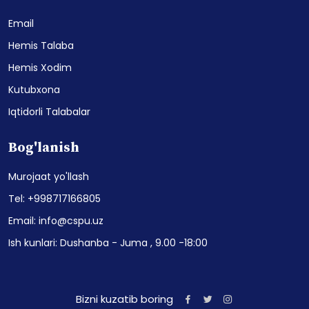
Email
Hemis Talaba
Hemis Xodim
Kutubxona
Iqtidorli Talabalar
Bog'lanish
Murojaat yo'llash
Tel: +998717166805
Email: info@cspu.uz
Ish kunlari: Dushanba - Juma , 9.00 -18:00
Bizni kuzatib boring