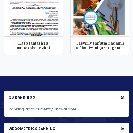
Kasb tanlashga
Tasviriy san’atni raqamli
munosobat tizimi
ta’lim tizimiga integrat...
motivatsiyasini o'...
QS RANKINGS
Ranking data currently unavailable.
WEBOMETRICS RANKING