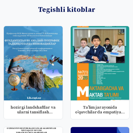
Tegishli kitoblar
hozirgi landshaftlar va
Ta’lim jarayonida
ularni tansiflash
o’quvchilarda empatiyani
masalal...
rivojla...