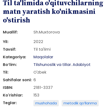
Til ta'limida o'qituvchilarning
matn yaratish ko'nikmasini
o'stirish
Muallif:
Sh.Muxtorova
Yil:
2022
Tavsif:
Til ta'limi
Kategoriya:
Maqolalar
Bo‘lim:
Tilshunoslik va tillar. Adabiyot
Til:
O'zbek
Sahifalar soni:
6
ISBN:
2181-3337
Ko'rishlar:
153
Teglar:
mushohada
metodik qo’llanma