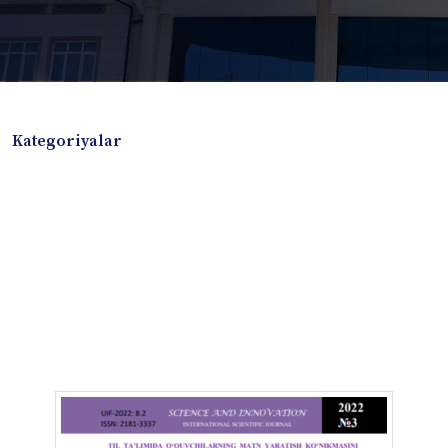
Kategoriyalar
Badiiy adabiyotlar
Boshqa turdagi adabiyotlar
Darslik
Dissertatsiya Avtoreferat
Elektron resurs
Ilmiy to'plam
Jurnal
Kitob albom
Konferensiya materiallari
Laboratoriya ishi
Lug'at
Maqolalar
Metodik qo`llanma
Monografiya
Mustaqil ish
Nazorat savollari-testlar
O'quv qo'llanma
O'quv yoki fan dasturlari
O'quv-uslubiy majmua
O'quv-uslubiy qo'llanma
Prezident asarlari
Risola
Taqdimot