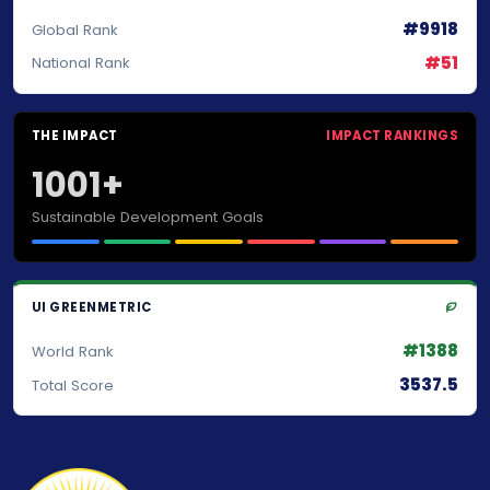
#9918
Global Rank
#51
National Rank
THE IMPACT
IMPACT RANKINGS
1001+
Sustainable Development Goals
UI GREENMETRIC
#1388
World Rank
3537.5
Total Score