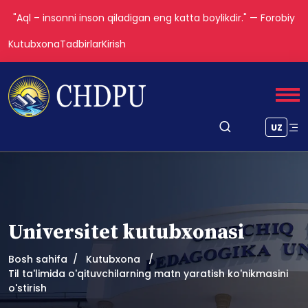
"Aql – insonni inson qiladigan eng katta boylikdir." — Forobiy
Kutubxona
Tadbirlar
Kirish
UZ
Universitet kutubxonasi
Bosh sahifa
Kutubxona
Til ta'limida o'qituvchilarning matn yaratish ko'nikmasini
o'stirish