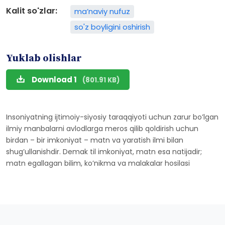
Kalit so'zlar:
ma’naviy nufuz
so'z boyligini oshirish
Yuklab olishlar
Download 1
(801.91 KB)
Insoniyatning ijtimoiy-siyosiy taraqqiyoti uchun zarur bo’lgan
ilmiy manbalarni avlodlarga meros qilib qoldirish uchun
birdan – bir imkoniyat – matn va yaratish ilmi bilan
shug’ullanishdir. Demak til imkoniyat, matn esa natijadir;
matn egallagan bilim, ko’nikma va malakalar hosilasi