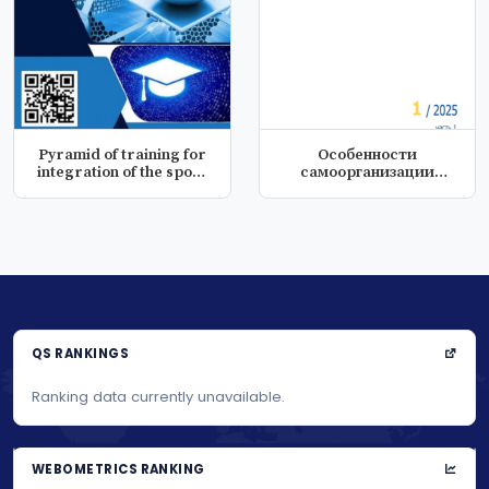
Pyramid of training for
Особенности
integration of the sport
самоорганизации
o...
первокурсников
гуманит...
QS RANKINGS
Ranking data currently unavailable.
WEBOMETRICS RANKING