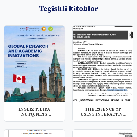
Tegishli kitoblar
INGLIZ TILIDA
THE ESSENCE OF
NUTQINING
USING INTERACTIVE
RIVOJLANISHIGA TA’SIR
METHODS DURING
ETUV...
TH...