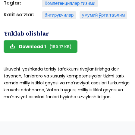
Teglar:
Компетенциялар тизими
Kalit so'zlar:
битирувчилар
умумий ÿрта таълим
Yuklab olishlar
Download 1
(150.17 KB)
Ukuvchi-yoshlarda
tarixiy
tafakkurni
rivojlantirishga
doir
tayanch,
fanlararo
va xususiy
kompetensiyalar
tizimi
tarix
xamda
milliy
istiklol
goyasi
va
ma’naviyat
asoslari turkumiga
kiruvchi
odobnoma,
Vatan
tuygusi,
milliy
istiklol
goyasi
va
ma’naviyat
asoslari fanlari
bÿyicha
uzviylashtirilgan.