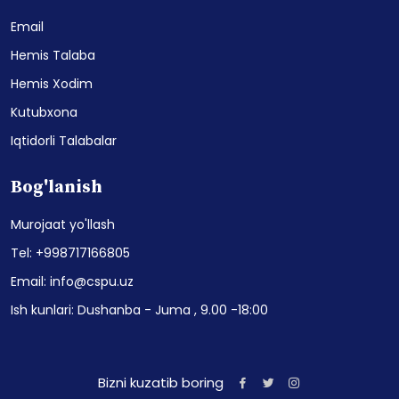
Email
Hemis Talaba
Hemis Xodim
Kutubxona
Iqtidorli Talabalar
Bog'lanish
Murojaat yo'llash
Tel: +998717166805
Email: info@cspu.uz
Ish kunlari: Dushanba - Juma , 9.00 -18:00
Bizni kuzatib boring