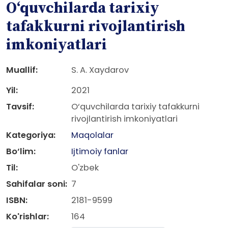
O‘quvchilarda tarixiy
tafakkurni rivojlantirish
imkoniyatlari
Muallif:
S. A. Xaydarov
Yil:
2021
Tavsif:
O‘quvchilarda tarixiy tafakkurni
rivojlantirish imkoniyatlari
Kategoriya:
Maqolalar
Bo‘lim:
Ijtimoiy fanlar
Til:
O'zbek
Sahifalar soni:
7
ISBN:
2181-9599
Ko'rishlar:
164