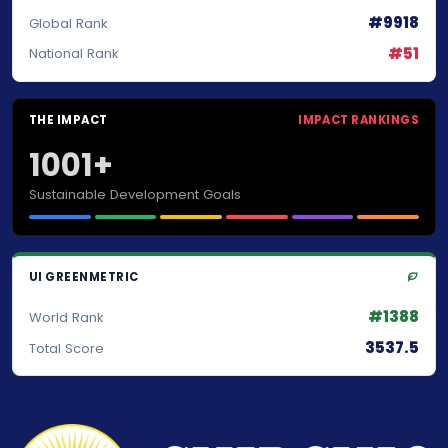
#9918
Global Rank
#51
National Rank
THE IMPACT
IMPACT RANKINGS
1001+
Sustainable Development Goals
UI GREENMETRIC
#1388
World Rank
3537.5
Total Score