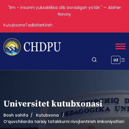
"Ilm – insonni yuksaklikka olib boradigan yoʻldir." — Alisher
Navoiy
Kutubxona
Tadbirlar
Kirish
UZ
Universitet kutubxonasi
Bosh sahifa
Kutubxona
O‘quvchilarda tarixiy tafakkurni rivojlantirish imkoniyatlari