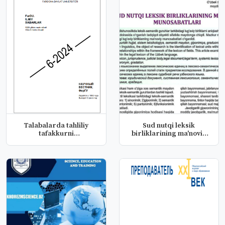
Talabalarda tahliliy
Sud nutqi leksik
tafakkurni
birliklarining ma'noviy
shakillantirish za...
munosabat...