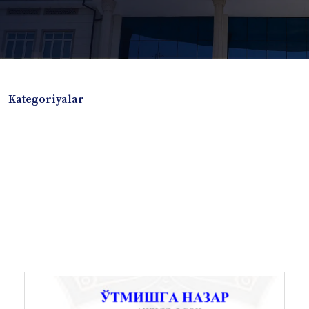
Kategoriyalar
Badiiy adabiyotlar
Boshqa turdagi adabiyotlar
Darslik
Dissertatsiya Avtoreferat
Elektron resurs
Ilmiy to'plam
Jurnal
Kitob albom
Konferensiya materiallari
Laboratoriya ishi
Lug'at
Maqolalar
Metodik qo`llanma
Monografiya
Mustaqil ish
Nazorat savollari-testlar
O'quv qo'llanma
O'quv yoki fan dasturlari
O'quv-uslubiy majmua
O'quv-uslubiy qo'llanma
Prezident asarlari
Risola
Taqdimot