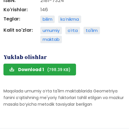
ISBN:
2181-7324
Ko'rishlar:
146
Teglar:
bilim
koʻnikma
Kalit so'zlar:
umumiy
oʻrta
ta'lim
maktab
Yuklab olishlar
Download 1
(798.39 KB)
Maqolada umumiy oʻrta ta'lim maktablarida Geometriya
fanini oʻqitishning me'yoriy faktorlari tahlil etilgan va mazkur
masala boʻyicha metodik tavsiyalar berilgan