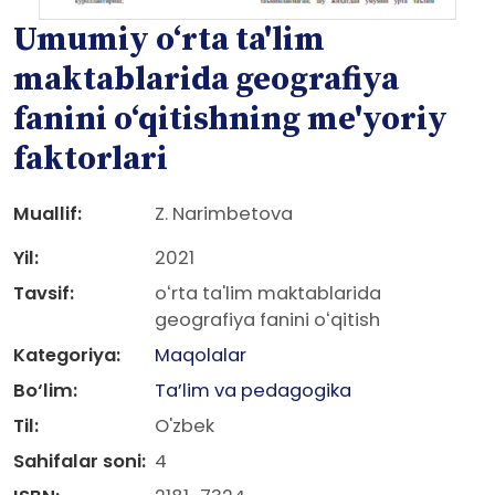
Umumiy oʻrta ta'lim
maktablarida geografiya
fanini oʻqitishning me'yoriy
faktorlari
Muallif:
Z. Narimbetova
Yil:
2021
Tavsif:
oʻrta ta'lim maktablarida
geografiya fanini oʻqitish
Kategoriya:
Maqolalar
Bo‘lim:
Ta’lim va pedagogika
Til:
O'zbek
Sahifalar soni:
4