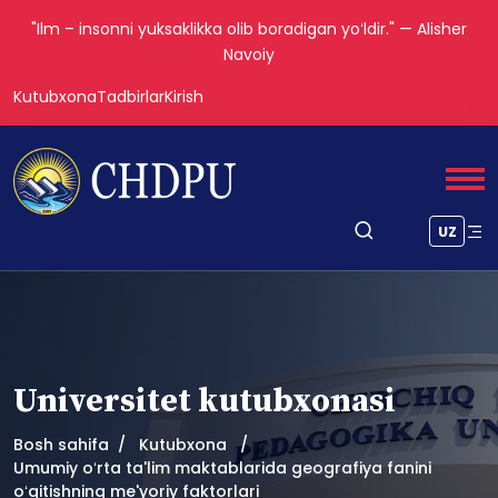
"Ilm – insonni yuksaklikka olib boradigan yoʻldir." — Alisher
Navoiy
Kutubxona
Tadbirlar
Kirish
UZ
Universitet kutubxonasi
Bosh sahifa
Kutubxona
Umumiy oʻrta ta'lim maktablarida geografiya fanini
oʻqitishning me'yoriy faktorlari