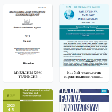
МУҒАЛЛИМ ҲӘМ
Касбий-технологик
ҮЗЛИКСИЗ
вариативликни ташкил
БИЛИМЛЕНДИРИЎ
этиш асосла...