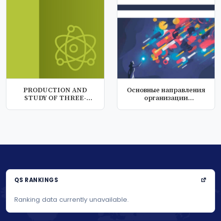
PRODUCTION AND
Основные направления
STUDY OF THREE-
организации
COMPONENT
дистанционного об...
MIXTURES...
QS RANKINGS
Ranking data currently unavailable.