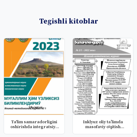
Tegishli kitoblar
Ta'lim samaradorligini
Inklyuz oliy ta’limda
oshirishda integratsiya
masofaviy o‘qitish
sha...
texnologi...