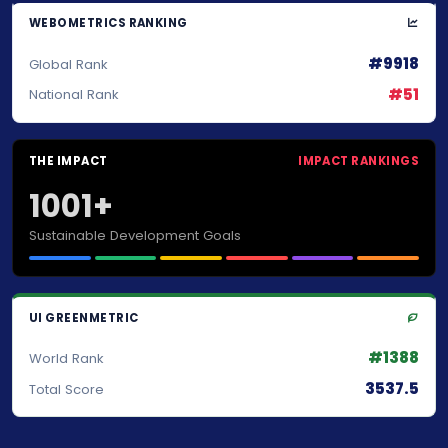
WEBOMETRICS RANKING
#9918
Global Rank
#51
National Rank
THE IMPACT
IMPACT RANKINGS
1001+
Sustainable Development Goals
UI GREENMETRIC
#1388
World Rank
3537.5
Total Score