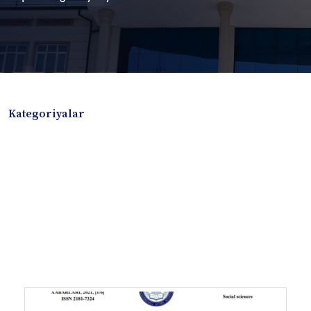
Kategoriyalar
Badiiy adabiyotlar
Boshqa turdagi adabiyotlar
Darslik
Dissertatsiya Avtoreferat
Elektron resurs
Ilmiy to'plam
Jurnal
Kitob albom
Konferensiya materiallari
Laboratoriya ishi
Lug'at
Maqolalar
Metodik qo`llanma
Monografiya
Mustaqil ish
Nazorat savollari-testlar
O'quv qo'llanma
O'quv yoki fan dasturlari
O'quv-uslubiy majmua
O'quv-uslubiy qo'llanma
Prezident asarlari
Risola
Taqdimot