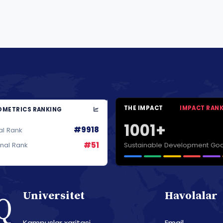
THE IMPACT
IMPACT RAN
METRICS RANKING
1001+
#9918
al Rank
#51
Sustainable Development Goa
onal Rank
Universitet
Havolalar
Kampuslar xaritasi
Email