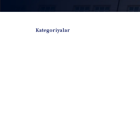
Kategoriyalar
Badiiy adabiyotlar
Boshqa turdagi adabiyotlar
Darslik
Dissertatsiya Avtoreferat
Elektron resurs
Ilmiy to'plam
Jurnal
Kitob albom
Konferensiya materiallari
Laboratoriya ish
Lug'at
Maqolalar
Metodik qo`llanma
Monografiya
Mustaqil ish
Nazorat savollari-testlar
O'quv qo'llanma
O'quv yoki fan dasturlari
O'quv-uslubiy majmua
O'quv-uslubiy qo'llanma
Prezident asarlar
Risola
Taqdimot