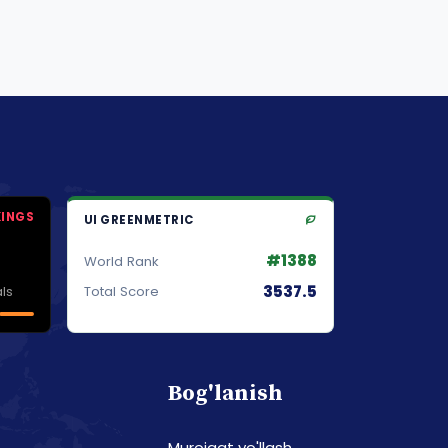
KINGS
UI GREENMETRIC
#1388
World Rank
3537.5
ls
Total Score
Bog'lanish
Murojaat yo'llash