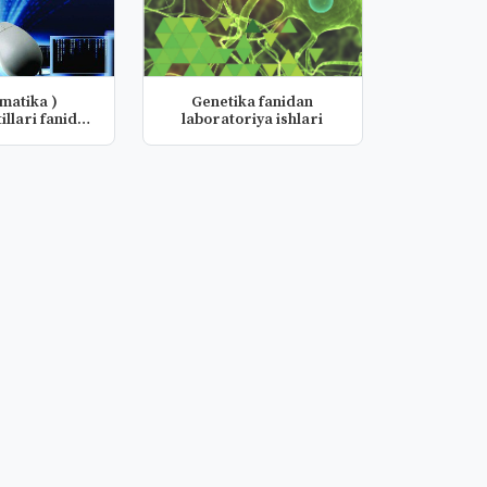
rmatika )
Genetika fanidan
illari fanidan
laboratoriya ishlari
rat...