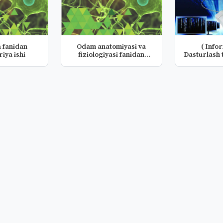
 fanidan
Odam anatomiyasi va
( Info
iya ishi
fiziologiyasi fanidan
Dasturlash t
lobarato...
laba