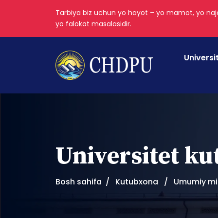
Tarbiya biz uchun yo hayot – yo mamot, yo najo
yo falokat masalasidir.
Universi
Universitet k
Bosh sahifa
Kutubxona
Umumiy mik