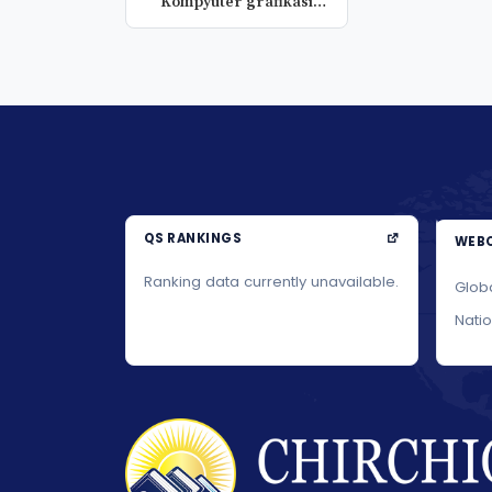
Kompyuter grafikasi
fanidan labora...
QS RANKINGS
WEBO
Ranking data currently unavailable.
Glob
Nati