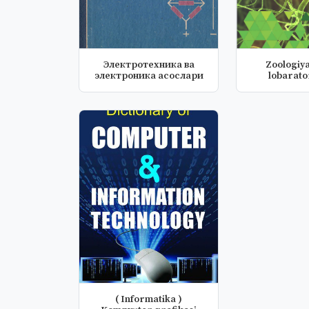
Электротехника ва
Zoologiya
электроника асослари
lobarator
( Informatika )