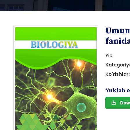
Umumi
fanida
Yil:
Kategoriy
i
Ko'rishlar:
Yuklab o
Dow
i