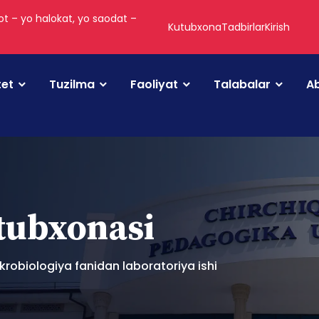
t – yo halokat, yo saodat –
Kutubxona
Tadbirlar
Kirish
tet
Tuzilma
Faoliyat
Talabalar
Ab
utubxonasi
robiologiya fanidan laboratoriya ishi