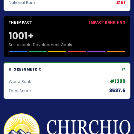
#51
National Rank
THE IMPACT
IMPACT RANKINGS
1001+
Sustainable Development Goals
UI GREENMETRIC
#1388
World Rank
3537.5
Total Score