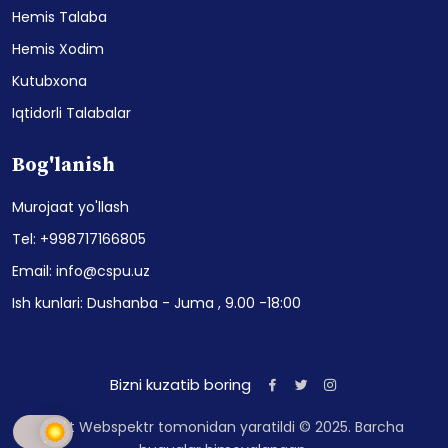
Hemis Talaba
Hemis Xodim
Kutubxona
Iqtidorli Talabalar
Bog'lanish
Murojaat yo'llash
Tel: +998717166805
Email: info@cspu.uz
Ish kunlari: Dushanba - Juma , 9.00 -18:00
Bizni kuzatib boring
Sayt Webspektr tomonidan yaratildi © 2025. Barcha