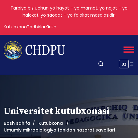
Tarbiya biz uchun yo hayot – yo mamot, yo najot – yo
halokat, yo saodat – yo falokat masalasidir.
Kutubxona
Tadbirlar
Kirish
UZ
Universitet kutubxonasi
Bosh sahifa
Kutubxona
Umumiy mikrobiologiya fanidan nazorat savollari