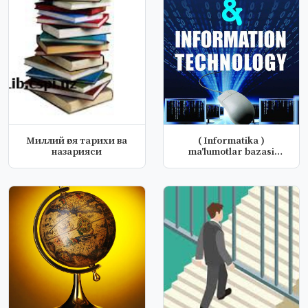
Миллий ғоя тарихи ва
( Informatika )
назарияси
ma'lumotlar bazasi
fanidan nazorat...