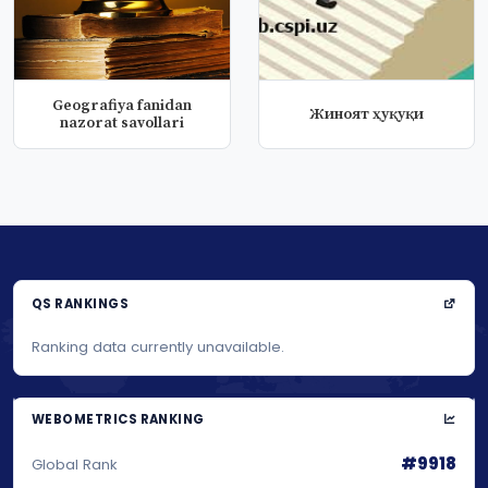
Geografiya fanidan
Жиноят ҳуқуқи
nazorat savollari
QS RANKINGS
Ranking data currently unavailable.
WEBOMETRICS RANKING
#9918
Global Rank