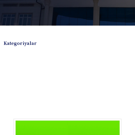
Kategoriyalar
Badiiy adabiyotlar
Boshqa turdagi adabiyotlar
Darslik
Dissertatsiya Avtoreferat
Elektron resurs
Ilmiy to'plam
Jurnal
Kitob albom
Konferensiya materiallari
Laboratoriya ishi
Lug'at
Maqolalar
Metodik qo`llanma
Monografiya
Mustaqil ish
Nazorat savollari-testlar
O'quv qo'llanma
O'quv yoki fan dasturlari
O'quv-uslubiy majmua
O'quv-uslubiy qo'llanma
Prezident asarlari
Risola
Taqdimot