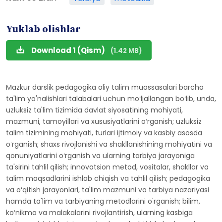
Yuklab olishlar
Download 1 (Qism)
(1.42 MB)
Mazkur darslik pedagogika oliy talim muassasalari barcha
ta'lim yo'nalishlari talabalari uchun moʻljallangan boʻlib, unda,
uzluksiz ta'lim tizimida davlat siyosatining mohiyati,
mazmuni, tamoyillari va xususiyatlarini oʻrganish; uzluksiz
talim tizimining mohiyati, turlari ijtimoiy va kasbiy asosda
oʻrganish; shaxs rivojlanishi va shakllanishining mohiyatini va
qonuniyatlarini oʻrganish va ularning tarbiya jarayoniga
ta'sirini tahlil qilish; innovatsion metod, vositalar, shakllar va
talim maqsadlarini ishlab chiqish va tahlil qilish; pedagogika
va oʻqitish jarayonlari, ta'lim mazmuni va tarbiya nazariyasi
hamda ta'lim va tarbiyaning metodlarini o'rganish; bilim,
koʻnikma va malakalarini rivojlantirish, ularning kasbiga