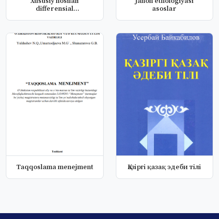
Xususiy hosilali
Jahon etnologiyasi
differensial
asoslar
tenglamalardan misol...
Taqqoslama menejment
Қазiргi қазақ эдеби тiлi