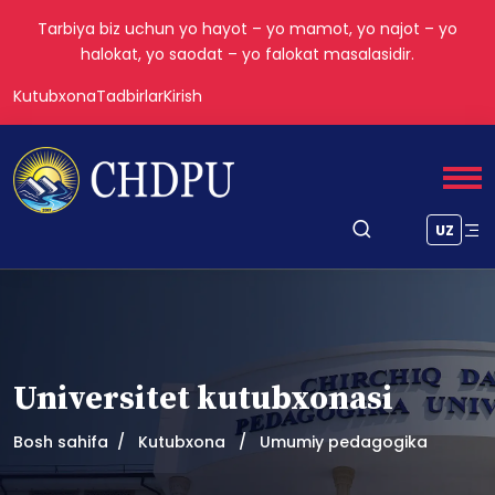
Tarbiya biz uchun yo hayot – yo mamot, yo najot – yo
halokat, yo saodat – yo falokat masalasidir.
Kutubxona
Tadbirlar
Kirish
UZ
Universitet kutubxonasi
Bosh sahifa
Kutubxona
Umumiy pedagogika