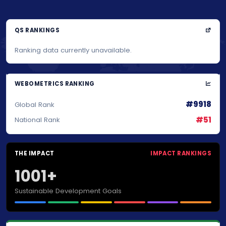
QS RANKINGS
Ranking data currently unavailable.
WEBOMETRICS RANKING
#9918
Global Rank
#51
National Rank
THE IMPACT
IMPACT RANKINGS
1001+
Sustainable Development Goals