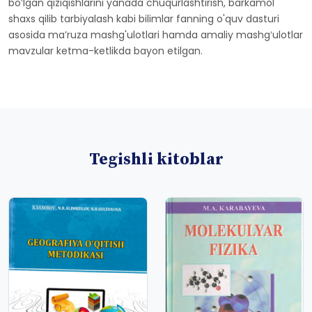
boʻlgan qiziqishlarini yanada chuqurlashtirish, barkamol
shaxs qilib tarbiyalash kabi bilimlar fanning o'quv dasturi
asosida maʼruza mashg'ulotlari hamda amaliy mashgʻulotlar
mavzular ketma-ketlikda bayon etilgan.
Tegishli kitoblar