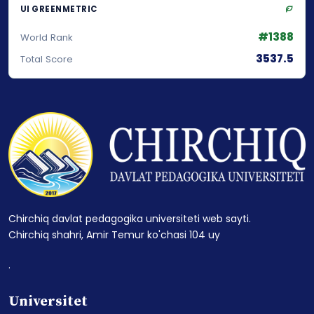
UI GREENMETRIC
#1388
World Rank
3537.5
Total Score
Chirchiq davlat pedagogika universiteti web sayti.
Chirchiq shahri, Amir Temur ko'chasi 104 uy
.
Universitet