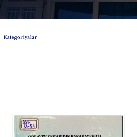
Kategoriyalar
Badiiy adabiyotlar
Boshqa turdagi adabiyotlar
Darslik
Dissertatsiya Avtoreferat
Elektron resurs
Ilmiy to'plam
Jurnal
Kitob albom
Konferensiya materiallari
Laboratoriya ishi
Lug'at
Maqolalar
Metodik qo`llanma
Monografiya
Mustaqil ish
Nazorat savollari-testlar
O'quv qo'llanma
O'quv yoki fan dasturlari
O'quv-uslubiy majmua
O'quv-uslubiy qo'llanma
Prezident asarlari
Risola
Taqdimot