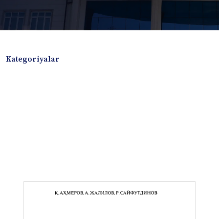
Kategoriyalar
Badiiy adabiyotlar
Boshqa turdagi adabiyotlar
Darslik
Dissertatsiya Avtoreferat
Elektron resurs
Ilmiy to'plam
Jurnal
Kitob albom
Konferensiya materiallari
Laboratoriya ishi
Lug'at
Maqolalar
Metodik qo`llanma
Monografiya
Mustaqil ish
Nazorat savollari-testlar
O'quv qo'llanma
O'quv yoki fan dasturlari
O'quv-uslubiy majmua
O'quv-uslubiy qo'llanma
Prezident asarlari
Risola
Taqdimot