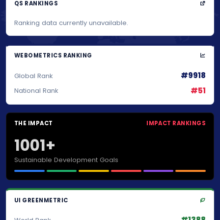
QS RANKINGS
Ranking data currently unavailable.
WEBOMETRICS RANKING
#9918
Global Rank
#51
National Rank
THE IMPACT
IMPACT RANKINGS
1001+
Sustainable Development Goals
UI GREENMETRIC
#1388