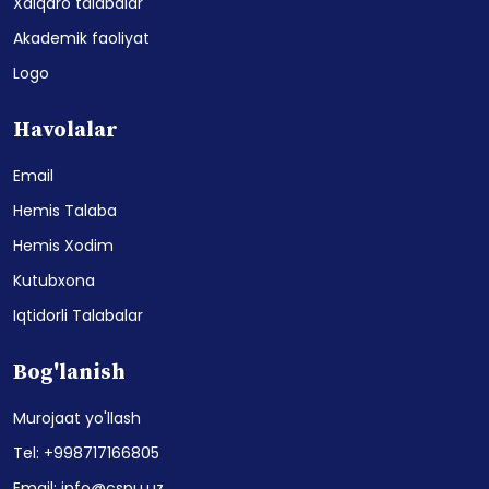
Xalqaro talabalar
Akademik faoliyat
Logo
Havolalar
Email
Hemis Talaba
Hemis Xodim
Kutubxona
Iqtidorli Talabalar
Bog'lanish
Murojaat yo'llash
Tel: +998717166805
Email: info@cspu.uz