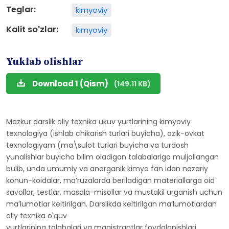
Teglar:
kimyoviy
Kalit so'zlar:
kimyoviy
Yuklab olishlar
Download 1 (Qism)
(149.11 KB)
Mazkur darslik oliy texnika ukuv yurtlarining kimyoviy
texnologiya (ishlab chikarish turlari buyicha), ozik-ovkat
texnologiyam (ma\sulot turlari buyicha va turdosh
yunalishlar buyicha bilim oladigan talabalariga muljallangan
bulib, unda umumiy va anorganik kimyo fan idan nazariy
konun-koidalar, maʼruzalarda beriladigan materiallarga oid
savollar, testlar, masala-misollar va mustakil urganish uchun
maʼlumotlar keltirilgan. Darslikda keltirilgan maʼlumotlardan
oliy texnika o'quv
yurtlarining talabalari va magistrantlar foydalanishlari