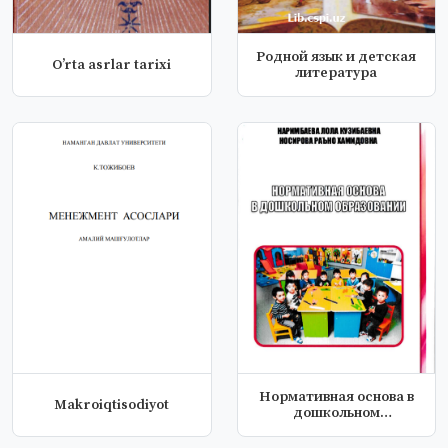
Pодной язык и детская
Oʼrta asrlar tarixi
литература
Нормативная основа в
Makroiqtisodiyot
дошкольном
образовании