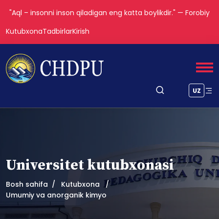
"Aql – insonni inson qiladigan eng katta boylikdir." — Forobiy
Kutubxona
Tadbirlar
Kirish
UZ
Universitet kutubxonasi
Bosh sahifa
Kutubxona
Umumiy va anorganik kimyo