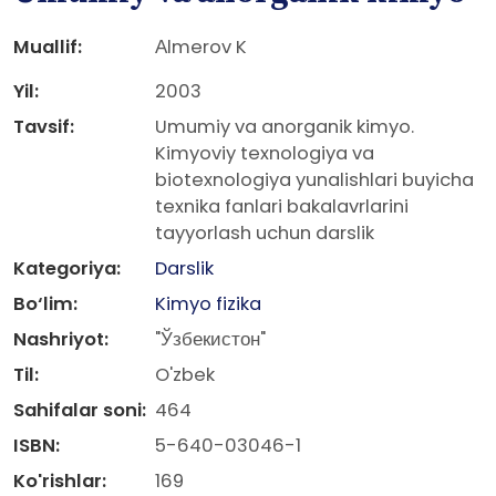
Muallif:
Аlmerov K
Yil:
2003
Tavsif:
Umumiy va anorganik kimyo.
Kimyoviy texnologiya va
biotexnologiya yunalishlari buyicha
texnika fanlari bakalavrlarini
tayyorlash uchun darslik
Kategoriya:
Darslik
Bo‘lim:
Kimyo fizika
Nashriyot:
"Ўзбекистон"
Til:
O'zbek
Sahifalar soni:
464
ISBN:
5-640-03046-1
Ko'rishlar:
169