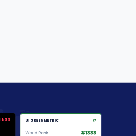
KINGS
UI GREENMETRIC
#1388
World Rank