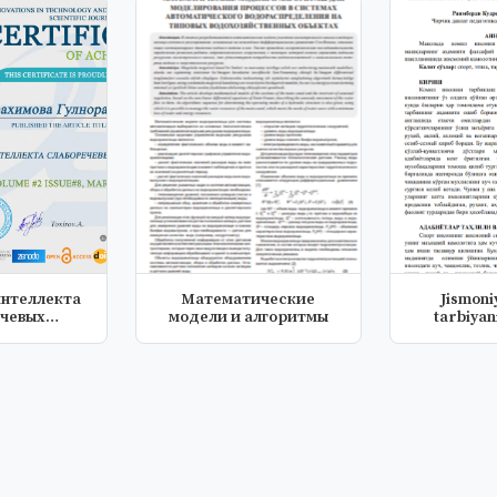
нтеллекта
Математические
Jismoni
чевых
модели и алгоритмы
tarbiyan
стков
muno