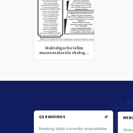
Maktabgacha ta'lim
muassasalarida ekologik
tarbiya...
QS RANKINGS
WEBO
Ranking data currently unavailable.
Glob