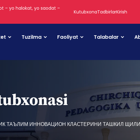
t – yo halokat, yo saodat –
Kutubxona
Tadbirlar
Kirish
tet
Tuzilma
Faoliyat
Talabalar
Ab
utubxonasi
ГИК ТАЪЛИМ ИННОВАЦИОН КЛАСТЕРИНИ ТАШКИЛ ЩИ