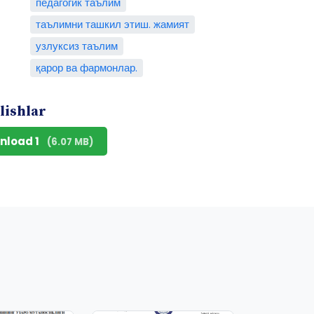
педагогик таълим
таълимни ташкил этиш. жамият
узлуксиз таълим
қарор ва фармонлар.
lishlar
nload 1
(6.07 MB)