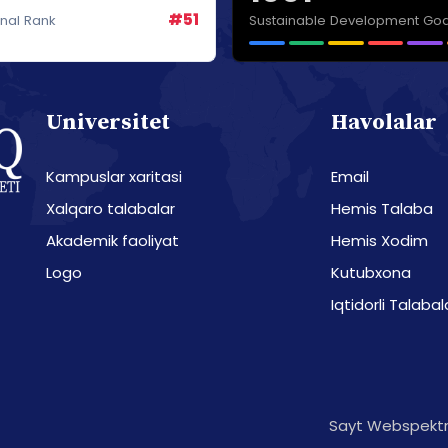
#51
Sustainable Development Goa
onal Rank
Universitet
Havolalar
Kampuslar xaritasi
Email
Xalqaro talabalar
Hemis Talaba
Akademik faoliyat
Hemis Xodim
Logo
Kutubxona
Iqtidorli Talabal
Sayt Webspektr 