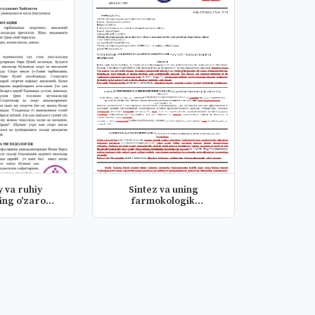
y va ruhiy
Sintez va uning
ing o'zaro
farmokologik
sibligi
xususiyatlari