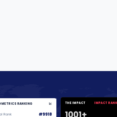
THE IMPACT
IMPACT RAN
METRICS RANKING
1001+
#9918
al Rank