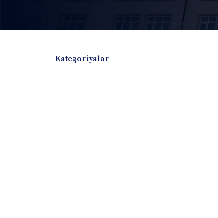
Kategoriyalar
Badiiy adabiyotlar
Boshqa turdagi adabiyotlar
Darslik
Dissertatsiya Avtoreferat
Elektron resurs
Ilmiy to'plam
Jurnal
Kitob albom
Konferensiya materiallari
Laboratoriya ish
Lug'at
Maqolalar
Metodik qo`llanma
Monografiya
Mustaqil ish
Nazorat savollari-testlar
O'quv qo'llanma
O'quv yoki fan dasturlari
O'quv-uslubiy majmua
O'quv-uslubiy qo'llanma
Prezident asarlar
Risola
Taqdimot