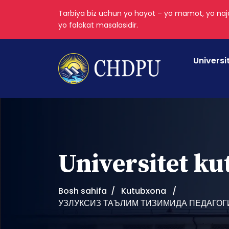
Tarbiya biz uchun yo hayot – yo mamot, yo najo
yo falokat masalasidir.
Universi
Universitet k
Bosh sahifa
Kutubxona
УЗЛУКСИЗ ТАЪЛИМ ТИЗИМИДА ПЕДАГО