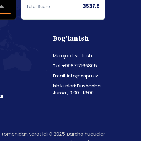
3537.5
ls
Total Score
Bog'lanish
Murojaat yo'llash
Tel: +998717166805
Email: info@cspu.uz
Ish kunlari: Dushanba -
Juma , 9.00 -18:00
ar
tomonidan yaratildi © 2025. Barcha huquqlar