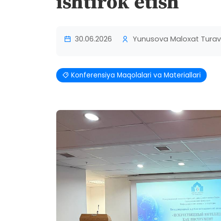
ishtirok etish
30.06.2026
Yunusova Maloxat Tura
Konferensiya Maqolalari va Materiallari