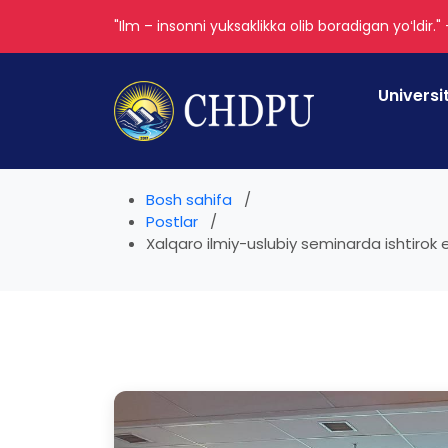
"Ilm – insonni yuksaklikka olib boradigan yoʻldir."
Universi
Bosh sahifa
Postlar
Xalqaro ilmiy-uslubiy seminarda ishtirok 