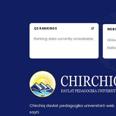
QS RANKINGS
WEBO
Ranking data currently unavailable.
Glob
Nati
Chirchiq davlat pedagogika universiteti web
sayti.