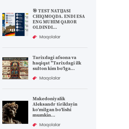
🎯 TEST NATIJASI
CHIQMOQDA. ENDI ESA
ENG MUHIM QAROR
OLDINDI...
Maqolalar
Tarixdagi afsona va
haqiqat "Tarixdagi ilk
sulton kim bo‘lga...
Maqolalar
Makedoniyalik
Aleksandr tiriklayin
koʻmilgan boʻlishi
mumkin...
Maqolalar