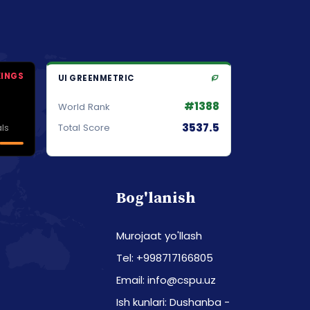
KINGS
UI GREENMETRIC
#1388
World Rank
3537.5
ls
Total Score
Bog'lanish
Murojaat yo'llash
Tel: +998717166805
Email: info@cspu.uz
Ish kunlari: Dushanba -