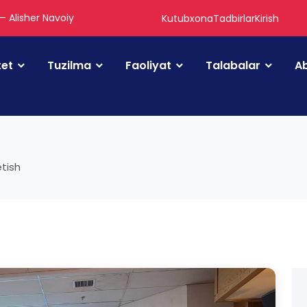
 — Alisher Navoiy
Kutubxona
Tadbirlar
Kirish
tet
Tuzilma
Faoliyat
Talabalar
Ab
etish