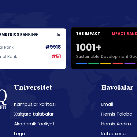
THE IMPACT
IMPACT RAN
METRICS RANKING
1001+
#9918
al Rank
#51
Sustainable Development Goa
onal Rank
Universitet
Havolalar
Kampuslar xaritasi
Email
Xalqaro talabalar
Hemis Talaba
Akademik faoliyat
Hemis Xodim
Logo
Kutubxona