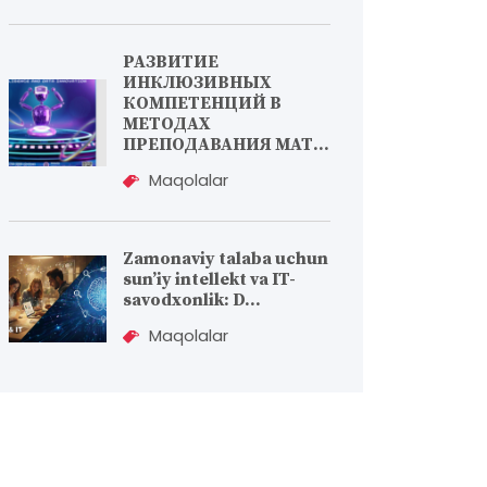
РАЗВИТИЕ
ИНКЛЮЗИВНЫХ
КОМПЕТЕНЦИЙ В
МЕТОДАХ
ПРЕПОДАВАНИЯ МАТ...
Maqolalar
Zamonaviy talaba uchun
sun’iy intellekt va IT-
savodxonlik: D...
Maqolalar