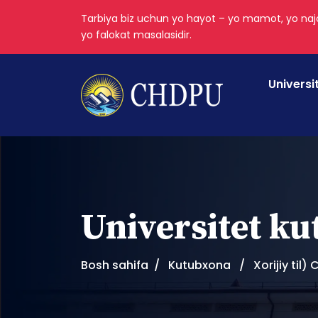
Tarbiya biz uchun yo hayot – yo mamot, yo najo
yo falokat masalasidir.
Universi
Universitet k
Bosh sahifa
Kutubxona
Xorijiy til