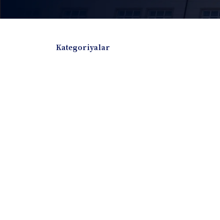
Kategoriyalar
Badiiy adabiyotlar
Boshqa turdagi adabiyotlar
Darslik
Dissertatsiya Avtoreferat
Elektron resurs
Ilmiy to'plam
Jurnal
Kitob albom
Konferensiya materiallari
Laboratoriya ish
Lug'at
Maqolalar
Metodik qo`llanma
Monografiya
Mustaqil ish
Nazorat savollari-testlar
O'quv qo'llanma
O'quv yoki fan dasturlari
O'quv-uslubiy majmua
O'quv-uslubiy qo'llanma
Prezident asarlar
Risola
Taqdimot