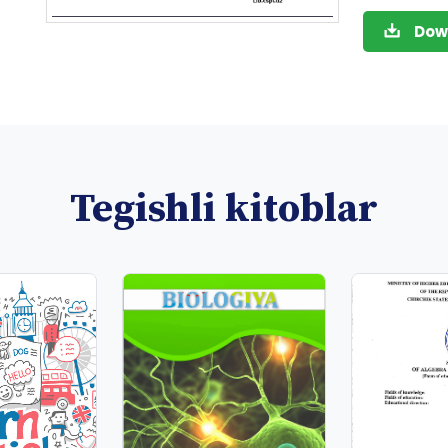
Dow
Tegishli kitoblar