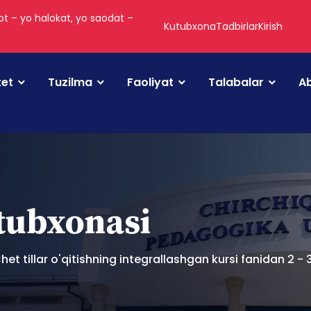
t – yo halokat, yo saodat –
Kutubxona
Tadbirlar
Kirish
tet
Tuzilma
Faoliyat
Talabalar
Ab
utubxonasi
) Chet tillar o'qitishning integrallashgan kursi fanidan 2 