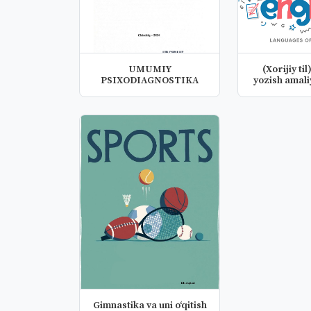
UMUMIY
(Xorijiy til
PSIXODIAGNOSTIKA
yozish amali
n.
Gimnastika va uni o‘qitish