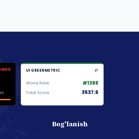
KINGS
UI GREENMETRIC
#1388
World Rank
3537.5
ls
Total Score
Bog'lanish