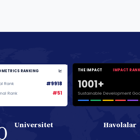
THE IMPACT
IMPACT RAN
METRICS RANKING
1001+
#9918
al Rank
#51
Sustainable Development Goa
onal Rank
Universitet
Havolalar