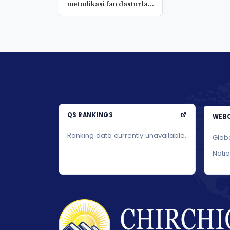
metodikasi fan dasturla...
QS RANKINGS
WEBO
Ranking data currently unavailable.
Glob
Nati