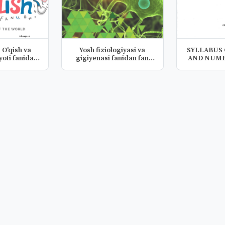
) O'qish va
Yosh fiziologiyasi va
SYLLABUS OF ALGEBRA
yoti fanidan
gigiyenasi fanidan fan
AND NUMB
..
dastu...
(Form