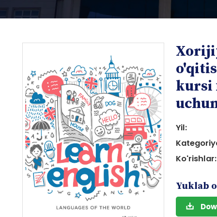
Xoriji
o'qiti
kursi 
uchun
i
Yil:
Kategoriy
Ko'rishlar:
Yuklab o
i
Dow