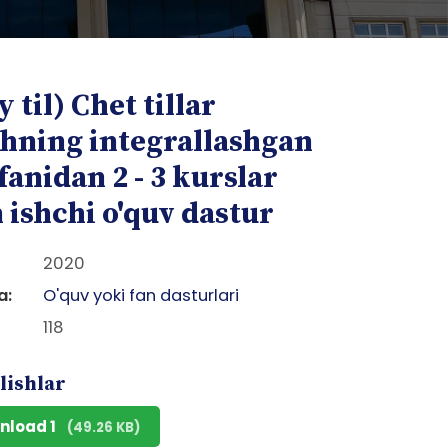
y til) Chet tillar
shning integrallashgan
fanidan 2 - 3 kurslar
 ishchi o'quv dastur
2020
a:
O'quv yoki fan dasturlari
118
lishlar
nload 1
(49.26 KB)