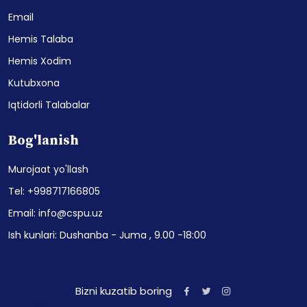
Email
Hemis Talaba
Hemis Xodim
Kutubxona
Iqtidorli Talabalar
Bog'lanish
Murojaat yo'llash
Tel: +998717166805
Email: info@cspu.uz
Ish kunlari: Dushanba - Juma , 9.00 -18:00
Bizni kuzatib boring