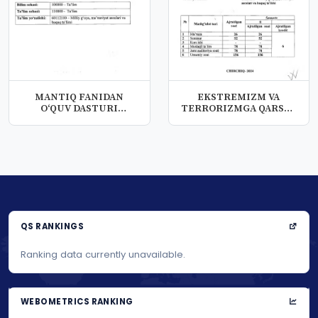
MANTIQ FANIDAN
EKSTREMIZM VA
O‘QUV DASTURI
TERRORIZMGA QARSHI
(SILLABUS)
KURASHNING MA’NAV...
QS RANKINGS
Ranking data currently unavailable.
WEBOMETRICS RANKING