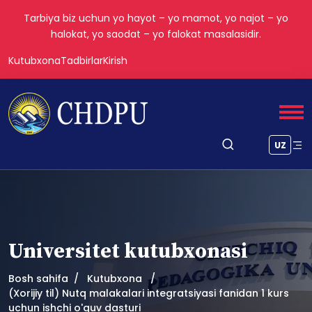
Tarbiya biz uchun yo hayot – yo mamot, yo najot – yo
halokat, yo saodat – yo falokat masalasidir.
Kutubxona
Tadbirlar
Kirish
UZ
Universitet kutubxonasi
Bosh sahifa
Kutubxona
(Xorijiy til) Nutq malakalari integratsiyasi fanidan 1 kurs
uchun ishchi o'quv dasturi