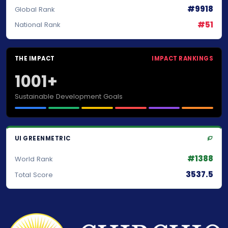
#9918
Global Rank
#51
National Rank
THE IMPACT
IMPACT RANKINGS
1001+
Sustainable Development Goals
UI GREENMETRIC
#1388
World Rank
3537.5
Total Score