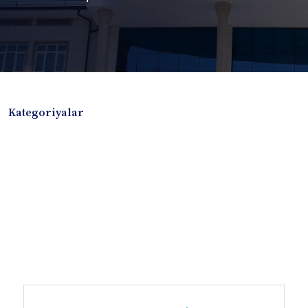
Kategoriyalar
Badiiy adabiyotlar
Boshqa turdagi adabiyotlar
Darslik
Dissertatsiya Avtoreferat
Elektron resurs
Ilmiy to'plam
Jurnal
Kitob albom
Konferensiya materiallari
Laboratoriya ishi
Lug'at
Maqolalar
Metodik qo`llanma
Monografiya
Mustaqil ish
Nazorat savollari-testlar
O'quv qo'llanma
O'quv yoki fan dasturlari
O'quv-uslubiy majmua
O'quv-uslubiy qo'llanma
Prezident asarlari
Risola
Taqdimot