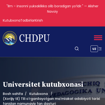
"Ilm – insonni yuksaklikka olib boradigan yoʻldir." — Alisher
Navoiy
Kutubxona
Tadbirlar
Kirish
UZ
Universitet kutubxonasi
Bosh sahifa
Kutubxona
(Xorijiy til) Tili o'rganilayotgan ma'mlakat adabiyoti tarixi
fanidan namunaviy fan dasturi