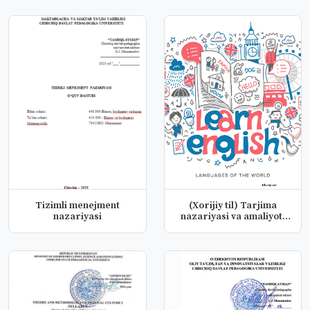
Tizimli menejment
(Xorijiy til) Tarjima
nazariyasi
nazariyasi va amaliyoti
fand...