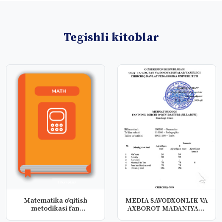
Tegishli kitoblar
Matematika o'qitish
MEDIA SAVODXONLIK VA
metodikasi fan
AXBOROT MADANIYATI
dasturlari
FANIDAN O’...