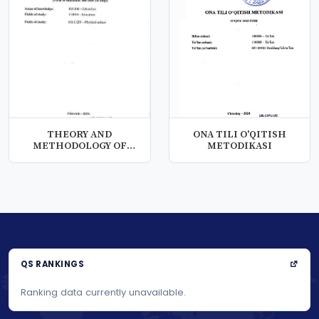
THEORY AND
ONA TILI O'QITISH
METHODOLOGY OF
METODIKASI
PHYSICAL CULTURE
SYLLABU...
QS RANKINGS
Ranking data currently unavailable.