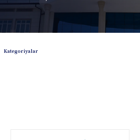
Kategoriyalar
Badiiy adabiyotlar
Boshqa turdagi adabiyotlar
Darslik
Dissertatsiya Avtoreferat
Elektron resurs
Ilmiy to'plam
Jurnal
Kitob albom
Konferensiya materiallari
Laboratoriya ishi
Lug'at
Maqolalar
Metodik qo`llanma
Monografiya
Mustaqil ish
Nazorat savollari-testlar
O'quv qo'llanma
O'quv yoki fan dasturlari
O'quv-uslubiy majmua
O'quv-uslubiy qo'llanma
Prezident asarlari
Risola
Taqdimot