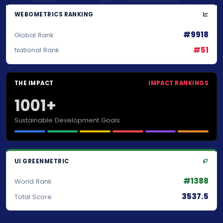
WEBOMETRICS RANKING
#9918
Global Rank
#51
National Rank
THE IMPACT
IMPACT RANKINGS
1001+
Sustainable Development Goals
UI GREENMETRIC
#1388
World Rank
3537.5
Total Score