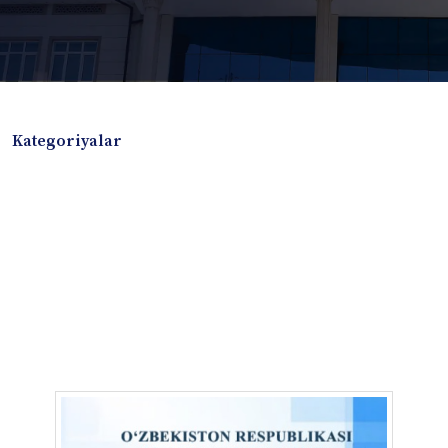
Kategoriyalar
Badiiy adabiyotlar
Boshqa turdagi adabiyotlar
Darslik
Dissertatsiya Avtoreferat
Elektron resurs
Ilmiy to'plam
Jurnal
Kitob albom
Konferensiya materiallari
Laboratoriya ishi
Lug'at
Maqolalar
Metodik qo`llanma
Monografiya
Mustaqil ish
Nazorat savollari-testlar
O'quv qo'llanma
O'quv yoki fan dasturlari
O'quv-uslubiy majmua
O'quv-uslubiy qo'llanma
Prezident asarlari
Risola
Taqdimot