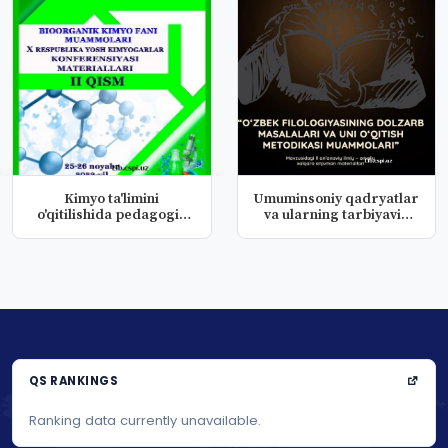
Kimyo ta'limini
Umuminsoniy qadryatlar
o'qitilishida pedagogik
va ularning tarbiyaviy
texniligi...
ishl...
QS RANKINGS
Ranking data currently unavailable.