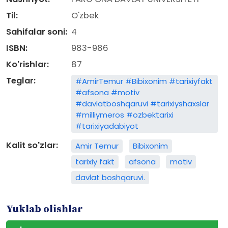
Til:
O'zbek
Sahifalar soni:
4
ISBN:
983-986
Ko'rishlar:
87
Teglar:
#AmirTemur #Bibixonim #tarixiyfakt
#afsona #motiv
#davlatboshqaruvi #tarixiyshaxslar
#milliymeros #ozbektarixi
#tarixiyadabiyot
Kalit so'zlar:
Amir Temur
Bibixonim
tarixiy fakt
afsona
motiv
davlat boshqaruvi.
Yuklab olishlar