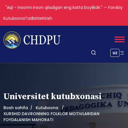
"Aql – insonni inson qiladigan eng katta boylikdir." — Forobiy
Kutubxona
Tadbirlar
Kirish
UZ
Universitet kutubxonasi
Bosh sahifa
Kutubxona
XURSHID DAVRONNING FOLKLOR MOTIVLARIDAN
FOYDALANISH MAHORATI