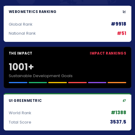
WEBOMETRICS RANKING
#9918
Global Rank
#51
National Rank
THE IMPACT
IMPACT RANKINGS
1001+
Sustainable Development Goals
UI GREENMETRIC
#1388
World Rank
3537.5
Total Score