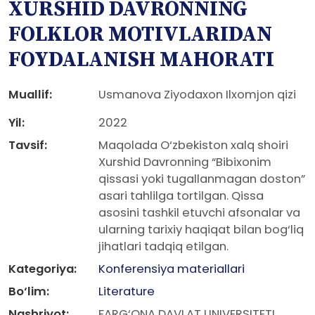
XURSHID DAVRONNING
FOLKLOR MOTIVLARIDAN
FOYDALANISH MAHORATI
Muallif:
Usmanova Ziyodaxon Ilxomjon qizi
Yil:
2022
Tavsif:
Maqolada O‘zbekiston xalq shoiri
Xurshid Davronning “Bibixonim
qissasi yoki tugallanmagan doston”
asari tahlilga tortilgan. Qissa
asosini tashkil etuvchi afsonalar va
ularning tarixiy haqiqat bilan bog‘liq
jihatlari tadqiq etilgan.
Kategoriya:
Konferensiya materiallari
Bo‘lim:
Literature
Nashriyot:
FARG‘ONA DAVLAT UNIVERSITETI