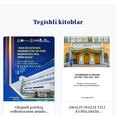
Tegishli kitoblar
Chiqindi po‘stloq
AMALIY INGLIZ TILI
sellyulozasini aminlar
KURSLARIDA
bilan mod...
KONNOTATIV