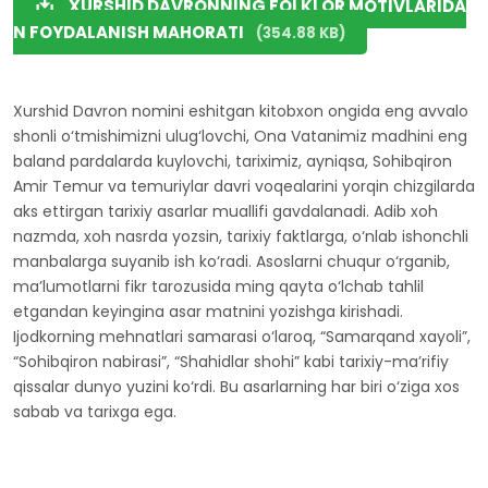
XURSHID DAVRONNING FOLKLOR MOTIVLARIDA
N FOYDALANISH MAHORATI
(354.88 KB)
Xurshid Davron nomini eshitgan kitobxon ongida eng avvalo
shonli o‘tmishimizni ulug‘lovchi, Ona Vatanimiz madhini eng
baland pardalarda kuylovchi, tariximiz, ayniqsa, Sohibqiron
Amir Temur va temuriylar davri voqealarini yorqin chizgilarda
aks ettirgan tarixiy asarlar muallifi gavdalanadi. Adib xoh
nazmda, xoh nasrda yozsin, tarixiy faktlarga, o‘nlab ishonchli
manbalarga suyanib ish ko‘radi. Asoslarni chuqur o‘rganib,
ma’lumotlarni fikr tarozusida ming qayta o‘lchab tahlil
etgandan keyingina asar matnini yozishga kirishadi.
Ijodkorning mehnatlari samarasi o‘laroq, “Samarqand xayoli”,
“Sohibqiron nabirasi”, “Shahidlar shohi” kabi tarixiy-ma’rifiy
qissalar dunyo yuzini ko‘rdi. Bu asarlarning har biri o‘ziga xos
sabab va tarixga ega.