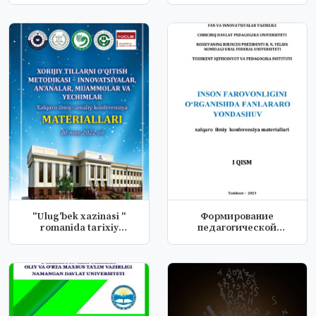
MOHIYATLI...
"Ulug'bek xazinasi "
Формирование
romanida tarixiy
педагогической
so'zlarning...
стратигии в условиях
м...