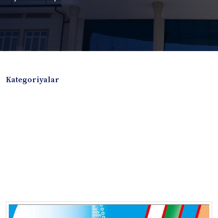
Kategoriyalar
Badiiy adabiyotlar
Boshqa turdagi adabiyotlar
Darslik
Dissertatsiya Avtoreferat
Elektron resurs
Ilmiy to'plam
Jurnal
Kitob albom
Konferensiya materiallari
Laboratoriya ishi
Lug'at
Maqolalar
Metodik qo`llanma
Monografiya
Mustaqil ish
Nazorat savollari-testlar
O'quv qo'llanma
O'quv yoki fan dasturlari
O'quv-uslubiy majmua
O'quv-uslubiy qo'llanma
Prezident asarlari
Risola
Taqdimot