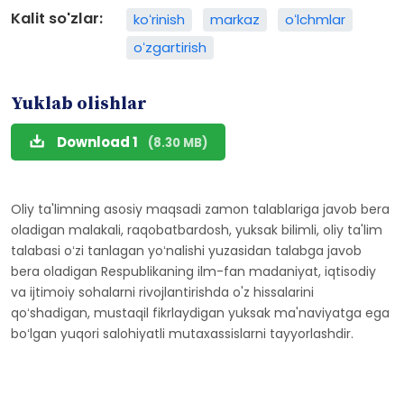
Kalit so'zlar:
koʻrinish
markaz
oʻlchmlar
oʻzgartirish
Yuklab olishlar
Download 1
(8.30 MB)
Oliy ta'limning asosiy maqsadi zamon talablariga javob bera
oladigan malakali, raqobatbardosh, yuksak bilimli, oliy ta'lim
talabasi oʻzi tanlagan yoʻnalishi yuzasidan talabga javob
bera oladigan Respublikaning ilm-fan madaniyat, iqtisodiy
va ijtimoiy sohalarni rivojlantirishda o'z hissalarini
qoʻshadigan, mustaqil fikrlaydigan yuksak ma'naviyatga ega
boʻlgan yuqori salohiyatli mutaxassislarni tayyorlashdir.