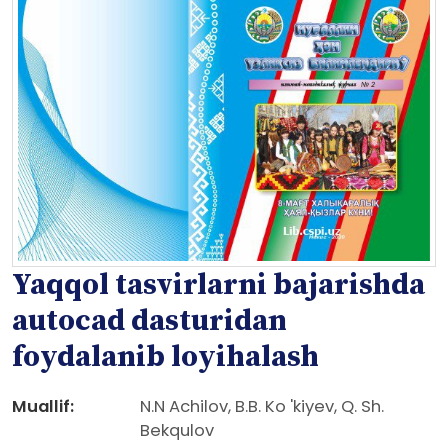
Yaqqol tasvirlarni bajarishda
autocad dasturidan
foydalanib loyihalash
Muallif:
N.N Achilov, B.B. Ko 'kiyev, Q. Sh.
Bekqulov