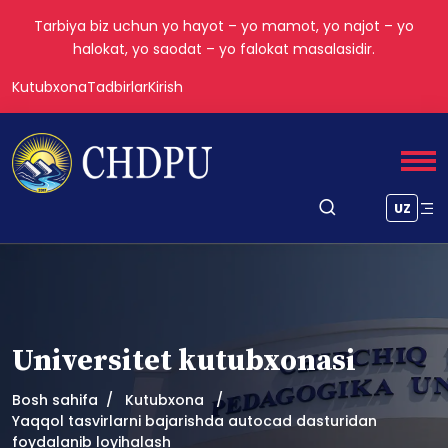
Tarbiya biz uchun yo hayot – yo mamot, yo najot – yo
halokat, yo saodat – yo falokat masalasidir.
Kutubxona
Tadbirlar
Kirish
UZ
Universitet kutubxonasi
Bosh sahifa
Kutubxona
Yaqqol tasvirlarni bajarishda autocad dasturidan
foydalanib loyihalash