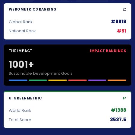
WEBOMETRICS RANKING
#9918
Global Rank
#51
National Rank
THE IMPACT
IMPACT RANKINGS
1001+
Sustainable Development Goals
UI GREENMETRIC
#1388
World Rank
3537.5
Total Score