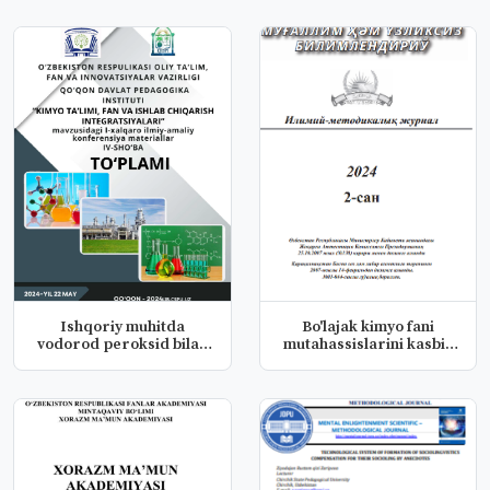
Ishqoriy muhitda
Bo'lajak kimyo fani
vodorod peroksid bilan
mutahassislarini kasbiy
oksidlanga...
kompet...