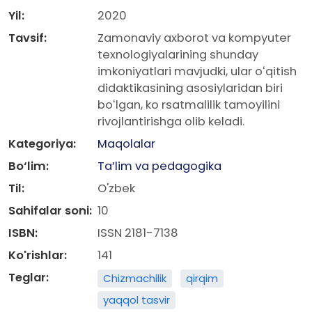
Yil:
2020
Tavsif:
Zamonaviy axborot va kompyuter
texnologiyalarining shunday
imkoniyatlari mavjudki, ular oʻqitish
didaktikasining asosiylaridan biri
boʻlgan, ko rsatmalilik tamoyilini
rivojlantirishga olib keladi.
Kategoriya:
Maqolalar
Bo‘lim:
Ta’lim va pedagogika
Til:
O'zbek
Sahifalar soni:
10
ISBN:
ISSN 2181-7138
Ko'rishlar:
141
Teglar:
Chizmachilik
qirqim
yaqqol tasvir