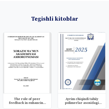
Tegishli kitoblar
The role of peer
Ayrim chiqindi tabiiy
feedback in enhancing
polimerlar asosidagi
argumentati...
asosida...