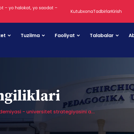
t – yo halokat, yo saodat –
Kutubxona
Tadbirlar
Kirish
tet
Tuzilma
Faoliyat
Talabalar
Ab
ngiliklari
emiyasi - universitet strategiyasini a...