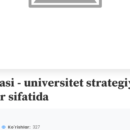
si - universitet strateg
r sifatida
Ko'rishlar:
327