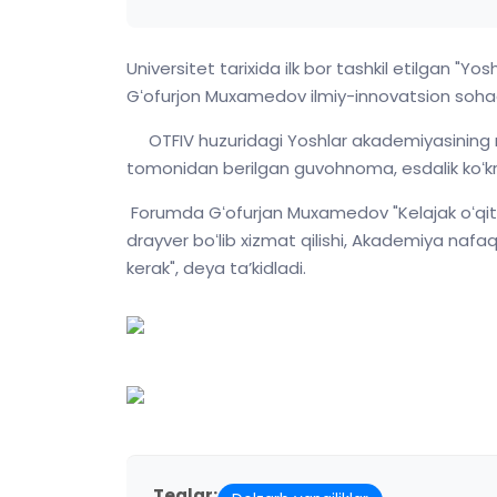
Universitet tarixida ilk bor tashkil etilgan "
Gʻofurjon Muxamedov ilmiy-innovatsion sohada
OTFIV huzuridagi Yoshlar akademiyasining ras
tomonidan berilgan guvohnoma, esdalik koʻkra
Forumda Gʻofurjan Muxamedov "Kelajak oʻqituv
drayver boʻlib xizmat qilishi, Akademiya nafaqa
kerak", deya taʼkidladi.
Teglar: