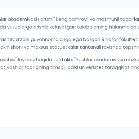
Yoshlar akademiyasi Forumi" keng qamrovli va mazmunli tadbirla
 yutuqlarga erishib kelayotgan talabalarning ishlanmalari t
miy aʼzolik guvohnomalariga ega boʻlgan 9 nafar fakultet va 
k nishoni va maxsus statuetkalar tantanali ravishda topshiril
chisi" loyihasi haqida toʻxtalib, "Yoshlar akademiyasi mazku
t yoshlar faolligining timsoli, balki universitet taraqqiyotining