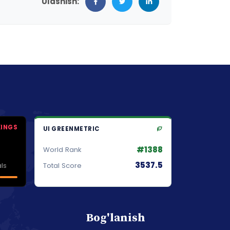
Ulashish:
KINGS
UI GREENMETRIC
#1388
World Rank
3537.5
ls
Total Score
Bog'lanish