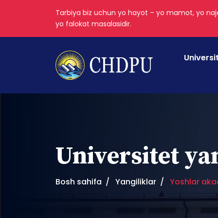
Tarbiya biz uchun yo hayot – yo mamot, yo najo
yo falokat masalasidir.
Universi
Universitet ya
Bosh sahifa
Yangiliklar
Yoshlar akad