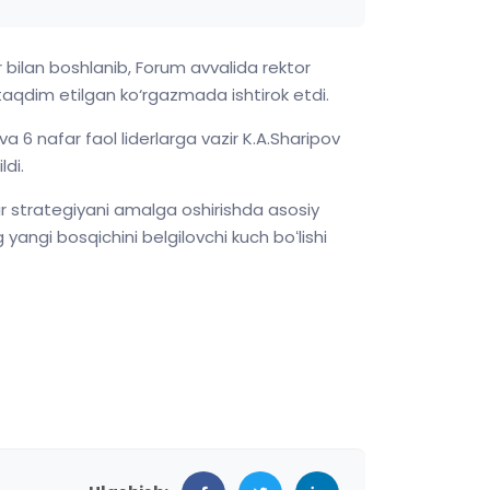
r bilan boshlanib, Forum avvalida rektor
aqdim etilgan ko‘rgazmada ishtirok etdi.
6 nafar faol liderlarga vazir K.A.Sharipov
di.
r strategiyani amalga oshirishda asosiy
 yangi bosqichini belgilovchi kuch boʻlishi