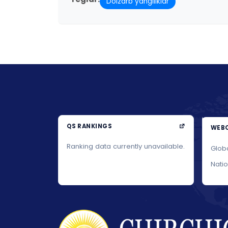
Dolzarb yangiliklar
QS RANKINGS
WEBO
Ranking data currently unavailable.
Glob
Nati