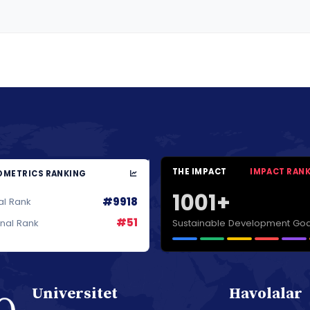
THE IMPACT
IMPACT RAN
METRICS RANKING
1001+
#9918
al Rank
#51
Sustainable Development Goa
onal Rank
Universitet
Havolalar