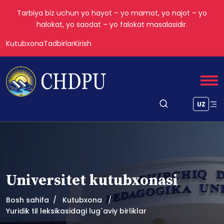
Tarbiya biz uchun yo hayot – yo mamot, yo najot – yo
halokat, yo saodat – yo falokat masalasidir.
Kutubxona
Tadbirlar
Kirish
UZ
Universitet kutubxonasi
Bosh sahifa
Kutubxona
Yuridik til leksikasidagi lug`aviy birliklar