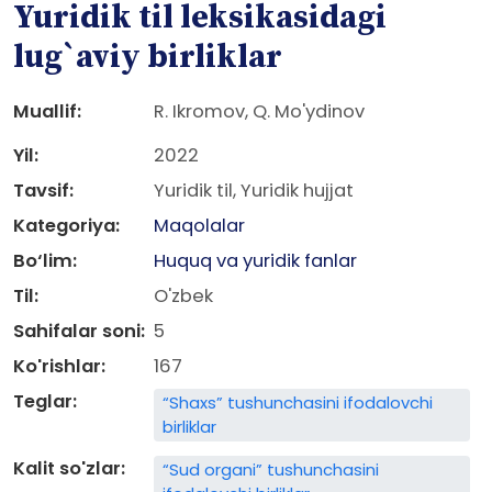
Yuridik til leksikasidagi
lug`aviy birliklar
Muallif:
R. Ikromov, Q. Mo'ydinov
Yil:
2022
Tavsif:
Yuridik til, Yuridik hujjat
Kategoriya:
Maqolalar
Bo‘lim:
Huquq va yuridik fanlar
Til:
O'zbek
Sahifalar soni:
5
Ko'rishlar:
167
Teglar:
“Shaxs” tushunchasini ifodalovchi
birliklar
Kalit so'zlar:
“Sud organi” tushunchasini