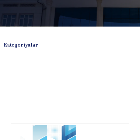
Kategoriyalar
Badiiy adabiyotlar
Boshqa turdagi adabiyotlar
Darslik
Dissertatsiya Avtoreferat
Elektron resurs
Ilmiy to'plam
Jurnal
Kitob albom
Konferensiya materiallari
Laboratoriya ishi
Lug'at
Maqolalar
Metodik qo`llanma
Monografiya
Mustaqil ish
Nazorat savollari-testlar
O'quv qo'llanma
O'quv yoki fan dasturlari
O'quv-uslubiy majmua
O'quv-uslubiy qo'llanma
Prezident asarlari
Risola
Taqdimot