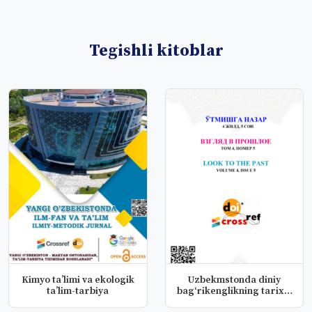
Tegishli kitoblar
Kimyo ta’limi va ekologik
Uzbekmstonda diniy
ta’lim-tarbiya
bagʻrikenglikning tarixiy
ildiz...