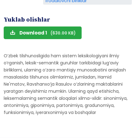
ifodalovchi birliklar
Yuklab olishlar
Download 1
(630.00 KB)
O‘zbek tilshunosligida ham sistem leksikologiyani ilmiy
o‘rganish, leksik-semantik guruhlar tarkibidagi lug‘aviy
birliklarni, ularning o‘zaro mantiqiy munosabatini aniqlash
masalasida tilshunos olimlarimiz, jumladan, Hamid
Ne'matov, Ravshanxo‘ja Rasulov o‘zlarining maktablarini
yaratgan deyishimiz mumkin. Ularning qayd etishicha,
leksemalarning semantik aloqalari xilma-xildir: sinonimiya,
antonimiya, giponimiya, partonimiya, gradunomiya,
funksionimiya, iyerarxonimiya va boshqalar