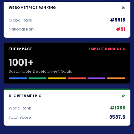
WEBOMETRICS RANKING
#9918
Global Rank
#51
National Rank
THE IMPACT
IMPACT RANKINGS
1001+
Sustainable Development Goals
UI GREENMETRIC
#1388
World Rank
3537.5
Total Score