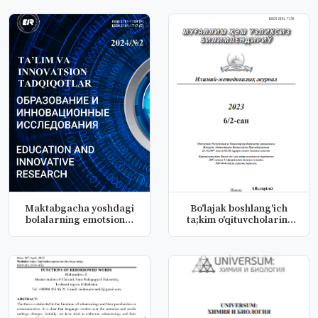
Maktabgacha yoshdagi
Bo'lajak boshlang'ich
bolalarning emotsional
ta;kim o'qituvcholarini
rivojl...
Stea...