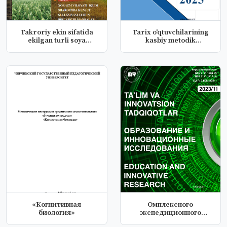
Takroriy ekin sifatida
Tarix o'qtuvchilarining
ekilgan turli soya
kasbiy metodik
navlarin...
tayyorgarli...
«Когнитивная
Омплексного
биология»
экспедиционного
подхода к изучению