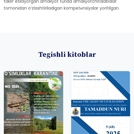
taklif etilayotgan amaliyot turida amaliyotchitalabalar
tomonidan o‘zlashtiriladigan kompetеnsiyalar yoritilgan.
Tegishli kitoblar