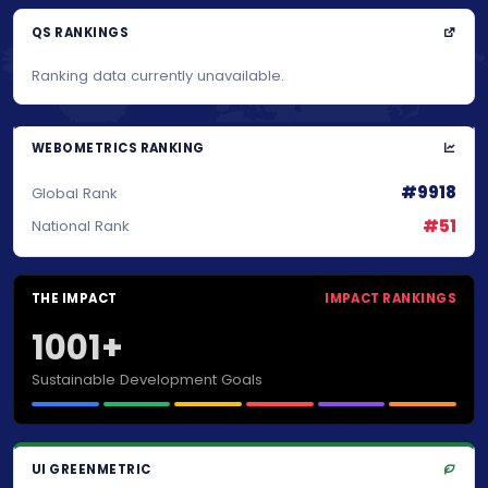
QS RANKINGS
Ranking data currently unavailable.
WEBOMETRICS RANKING
#9918
Global Rank
#51
National Rank
THE IMPACT
IMPACT RANKINGS
1001+
Sustainable Development Goals
UI GREENMETRIC