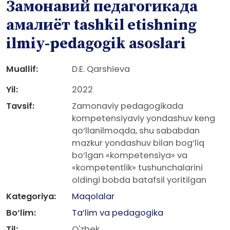
Замонавий педагогикада
амалиёт tashkil etishning
ilmiy-pedagogik asoslari
Muallif:
D.E. Qarshieva
Yil:
2022
Tavsif:
Zamonaviy pedagogikada
kompetensiyaviy yondashuv keng
qo‘llanilmoqda, shu sababdan
mazkur yondashuv bilan bog‘liq
bo‘lgan «kompetensiya» va
«kompetentlik» tushunchalarini
oldingi bobda batafsil yoritilgan
Kategoriya:
Maqolalar
Bo‘lim:
Ta’lim va pedagogika
Til:
O'zbek