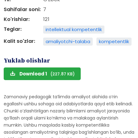
Sahifalar soni:
7
Ko'rishlar:
121
Teglar:
intellektual kompetentlik
Kalit so'zlar:
amaliyotchi-talaba
kompetentlik
Yuklab olishlar
Download 1
(227.87 KB)
Zamonaviy pedagogik ta’limda amaliyot alohida o‘rin
egallashi ushbu sohaga oid adabiyotlarda qayd etib kelinadi.
Chunki o‘zlashtirilgan nazariy bilimlarni amaliyot jarayonida
qo‘llash orqali ularni ko‘nikma va malakaga aylantirish
mumkin. Ushbu maqolada kasbiy kompetentlikka
asoslangan amaliyotning talqiniga bag‘ishlangan bo‘lib, unda