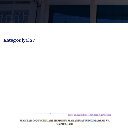
Kategoriyalar
Badiiy adabiyotlar
Boshqa turdagi adabiyotlar
Darslik
Dissertatsiya Avtoreferat
Elektron resurs
Ilmiy to'plam
Jurnal
Kitob albom
Konferensiya materiallari
Laboratoriya ishi
Lug'at
Maqolalar
Metodik qo`llanma
Monografiya
Mustaqil ish
Nazorat savollari-testlar
O'quv qo'llanma
O'quv yoki fan dasturlari
O'quv-uslubiy majmua
O'quv-uslubiy qo'llanma
Prezident asarlari
Risola
Taqdimot