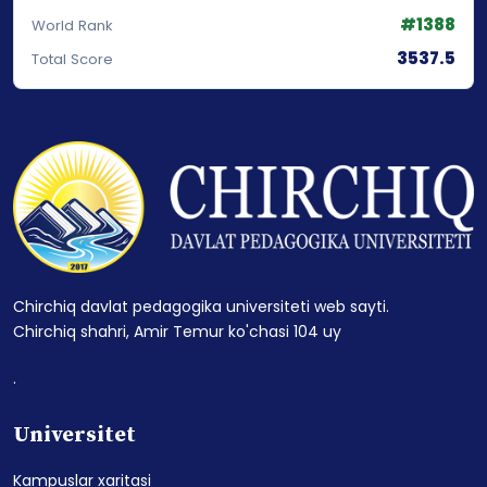
#1388
World Rank
3537.5
Total Score
Chirchiq davlat pedagogika universiteti web sayti.
Chirchiq shahri, Amir Temur ko'chasi 104 uy
.
Universitet
Kampuslar xaritasi