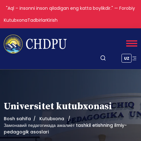
"Aql – insonni inson qiladigan eng katta boylikdir." — Forobiy
Kutubxona
Tadbirlar
Kirish
UZ
Universitet kutubxonasi
Bosh sahifa
Kutubxona
Замонавий педагогикада амалиёт tashkil etishning ilmiy-
pedagogik asoslari