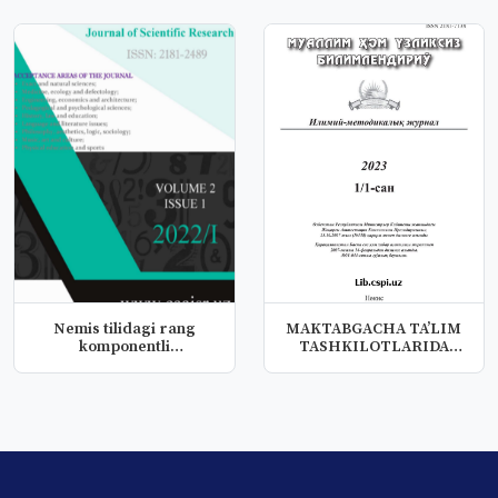
пам...
Nemis tilidagi rang
MAKTABGACHA TA’LIM
komponentli
TASHKILOTLARIDA
frazeologizmlarni...
“ILM FAN VA TAB...