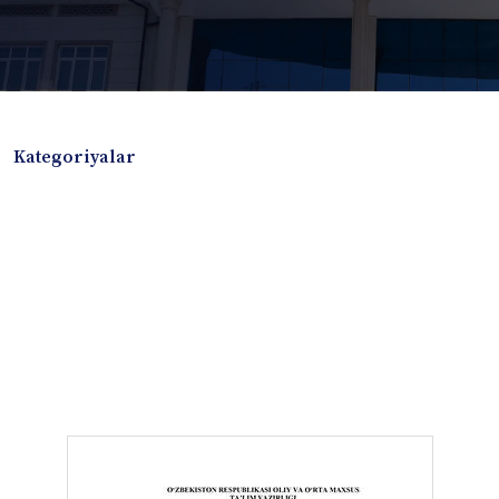
Kategoriyalar
Badiiy adabiyotlar
Boshqa turdagi adabiyotlar
Darslik
Dissertatsiya Avtoreferat
Elektron resurs
Ilmiy to'plam
Jurnal
Kitob albom
Konferensiya materiallari
Laboratoriya ishi
Lug'at
Maqolalar
Metodik qo`llanma
Monografiya
Mustaqil ish
Nazorat savollari-testlar
O'quv qo'llanma
O'quv yoki fan dasturlari
O'quv-uslubiy majmua
O'quv-uslubiy qo'llanma
Prezident asarlari
Risola
Taqdimot