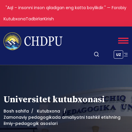
"Aql – insonni inson qiladigan eng katta boylikdir." — Forobiy
Kutubxona
Tadbirlar
Kirish
UZ
Universitet kutubxonasi
Bosh sahifa
Kutubxona
Zamonaviy pedagogikada amaliyotni tashkil etishning
ilmiy-pedagogik asoslari