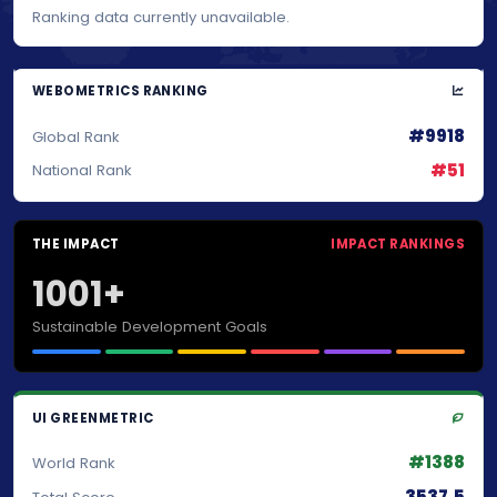
Ranking data currently unavailable.
WEBOMETRICS RANKING
#9918
Global Rank
#51
National Rank
THE IMPACT
IMPACT RANKINGS
1001+
Sustainable Development Goals
UI GREENMETRIC
#1388
World Rank
3537.5