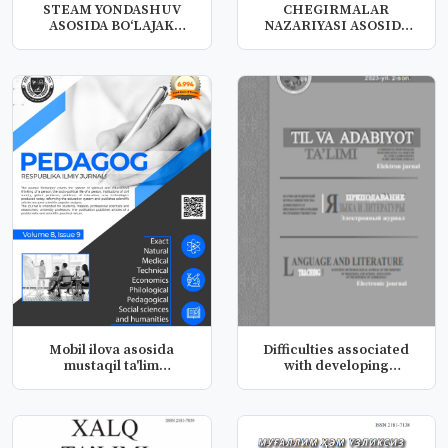
STEAM YONDASHUV
CHEGIRMALAR
ASOSIDA BO‘LAJAK
NAZARIYASI ASOSIDA
BOSHLANG‘ICH TA’...
XOSMAS
INTEGRALNIN...
Mobil ilova asosida
Difficulties associated
mustaqil ta'lim
with developing
faoliyatiniriv...
listening...