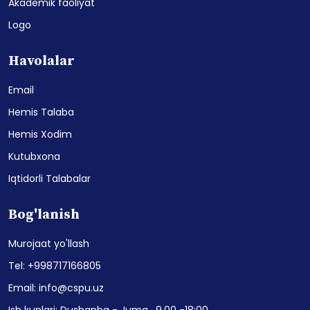
Akademik faoliyat
Logo
Havolalar
Email
Hemis Talaba
Hemis Xodim
Kutubxona
Iqtidorli Talabalar
Bog'lanish
Murojaat yo'llash
Tel: +998717166805
Email: info@cspu.uz
Ish kunlari: Dushanba - Juma , 9.00 -18:00