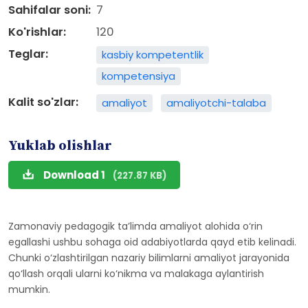
Sahifalar soni:
7
Ko'rishlar:
120
Teglar:
kasbiy kompetentlik
kompetensiya
Kalit so'zlar:
amaliyot
amaliyotchi-talaba
Yuklab olishlar
Download 1
(227.87 KB)
Zamonaviy pedagogik ta’limda amaliyot alohida o‘rin
egallashi ushbu sohaga oid adabiyotlarda qayd etib kelinadi.
Chunki o‘zlashtirilgan nazariy bilimlarni amaliyot jarayonida
qo‘llash orqali ularni ko‘nikma va malakaga aylantirish
mumkin.