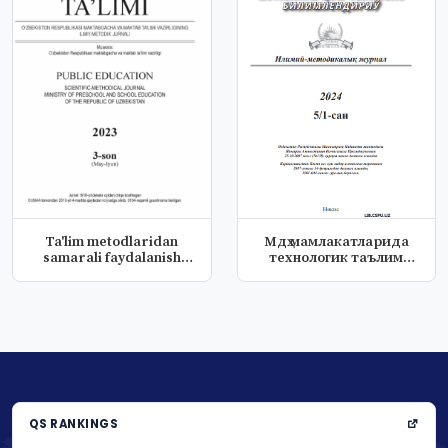
Ta'lim metodlaridan
Мдҳ мамлакатларида
samarali faydalanish
технологик таълим
natijasid...
тараққиёти
QS RANKINGS