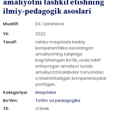
amaliyotni tashkil etishning
ilmiy-pedagogik asoslari
Muallif:
D.E. Qarshieva
Yil:
2022
Tavsif:
Ushbu maqolada kasbiy
kompetentlikka asoslangan
amaliyotning talqiniga
bag‘ishlangan bo‘lib, unda taklif
etilayotgan amaliyot turida
amaliyotchitalabalar tomonidan
o‘zlashtiriladigan kompetеnsiyalar
yoritilgan.
Kategoriya:
Maqolalar
Bo‘lim:
Ta’lim va pedagogika
Til:
O'zbek