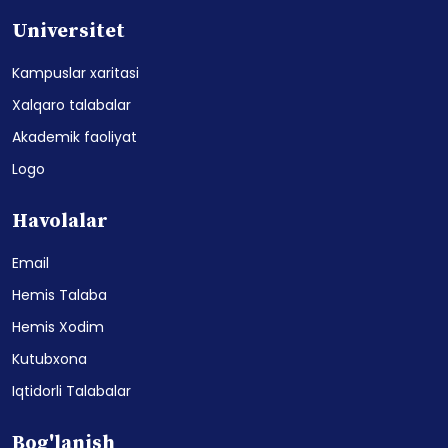
Universitet
Kampuslar xaritasi
Xalqaro talabalar
Akademik faoliyat
Logo
Havolalar
Email
Hemis Talaba
Hemis Xodim
Kutubxona
Iqtidorli Talabalar
Bog'lanish