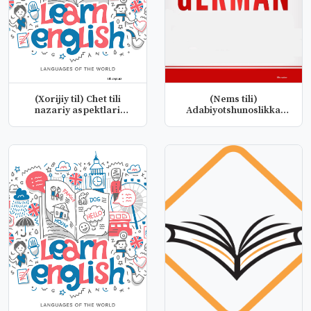
(Xorijiy til) Chet tili
(Nems tili)
nazariy aspektlari
Adabiyotshunoslikka
fanidan...
kirish fanidan taq...