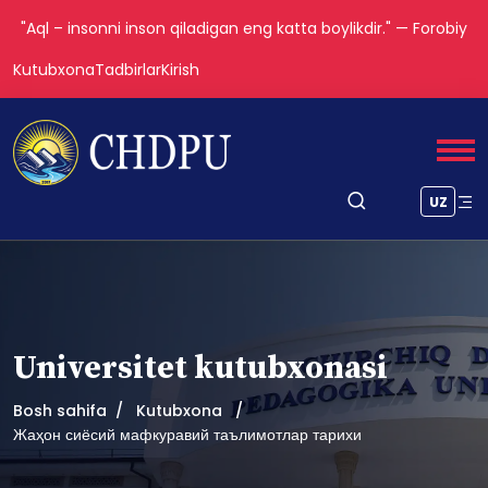
"Aql – insonni inson qiladigan eng katta boylikdir." — Forobiy
Kutubxona
Tadbirlar
Kirish
UZ
Universitet kutubxonasi
Bosh sahifa
Kutubxona
Жаҳон сиёсий мафкуравий таълимотлар тарихи