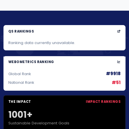
QS RANKINGS
Ranking data currently unavailable.
WEBOMETRICS RANKING
#9918
Global Rank
#51
National Rank
THE IMPACT
IMPACT RANKINGS
1001+
Sustainable Development Goals