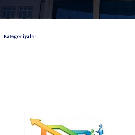
Kategoriyalar
Badiiy adabiyotlar
Boshqa turdagi adabiyotlar
Darslik
Dissertatsiya Avtoreferat
Elektron resurs
Ilmiy to'plam
Jurnal
Kitob albom
Konferensiya materiallari
Laboratoriya ishi
Lug'at
Maqolalar
Metodik qo`llanma
Monografiya
Mustaqil ish
Nazorat savollari-testlar
O'quv qo'llanma
O'quv yoki fan dasturlari
O'quv-uslubiy majmua
O'quv-uslubiy qo'llanma
Prezident asarlari
Risola
Taqdimot