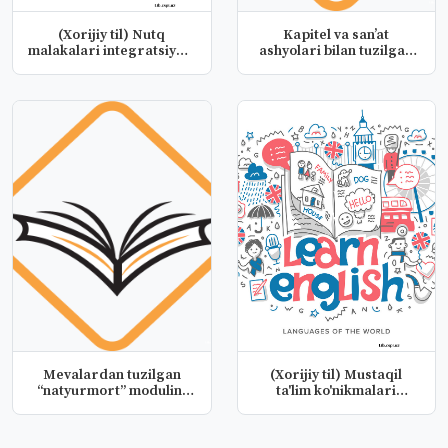
(Xorijiy til) Nutq
Kapitel va san’at
malakalari integratsiyasi
ashyolari bilan tuzilgan
fanid...
natyurm...
Mevalardan tuzilgan
(Xorijiy til) Mustaqil
“natyurmort” modulini
ta'lim ko'nikmalari
о‘qitish...
fanidan...