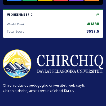
UI GREENMETRIC
#1388
World Rank
3537.5
Total Score
Chirchiq davlat pedagogika universiteti web sayti.
Chirchiq shahri, Amir Temur ko'chasi 104 uy
.