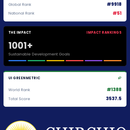
#9918
Global Rank
#51
National Rank
THE IMPACT
IMPACT RANKINGS
1001+
Sustainable Development Goals
UI GREENMETRIC
#1388
World Rank
3537.5
Total Score