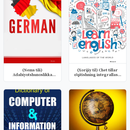
(Nems tili)
(Xorijiy til) Chet tillar
Adabiyotshunoslikka
o'qitishning integrallas...
kirish fanidan taq...