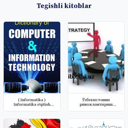
Tegishli kitoblar
( Informatika )
Ўзбекистонни
Informatika o‘qitish
ривожлантириш
metodikasi fa...
стратегияси.
Фуқаролик...