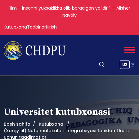
"Ilm – insonni yuksaklikka olib boradigan yoʻldir." — Alisher
Navoiy
Kutubxona
Tadbirlar
Kirish
UZ
Universitet kutubxonasi
Bosh sahifa
Kutubxona
(Xorijiy til) Nutq malakalari integratsiyasi fanidan 1 kurs
uchun taqdimotlar