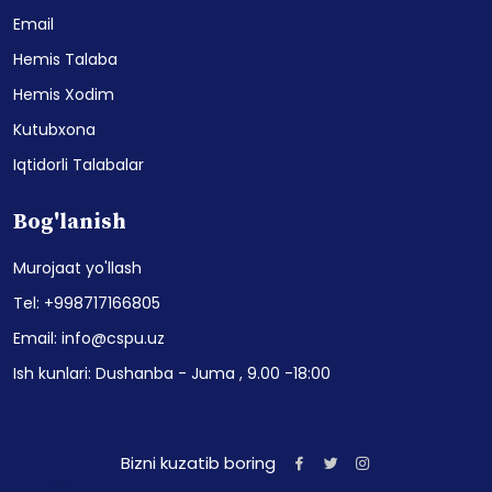
Email
Hemis Talaba
Hemis Xodim
Kutubxona
Iqtidorli Talabalar
Bog'lanish
Murojaat yo'llash
Tel: +998717166805
Email: info@cspu.uz
Ish kunlari: Dushanba - Juma , 9.00 -18:00
Bizni kuzatib boring