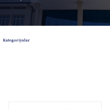
Kategoriyalar
Badiiy adabiyotlar
Boshqa turdagi adabiyotlar
Darslik
Dissertatsiya Avtoreferat
Elektron resurs
Ilmiy to'plam
Jurnal
Kitob albom
Konferensiya materiallari
Laboratoriya ishi
Lug'at
Maqolalar
Metodik qo`llanma
Monografiya
Mustaqil ish
Nazorat savollari-testlar
O'quv qo'llanma
O'quv yoki fan dasturlari
O'quv-uslubiy majmua
O'quv-uslubiy qo'llanma
Prezident asarlari
Risola
Taqdimot