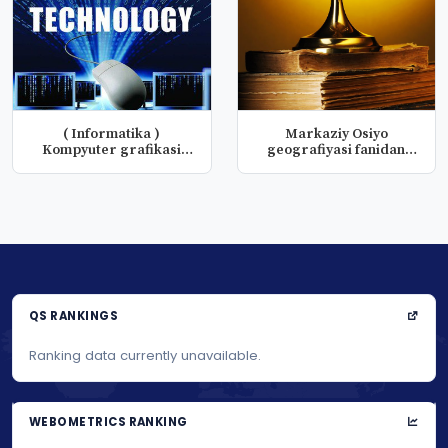
( Informatika )
Markaziy Osiyo
Kompyuter grafikasi
geografiyasi fanidan
fanidan taqdim...
taqdimotlar
QS RANKINGS
Ranking data currently unavailable.
WEBOMETRICS RANKING