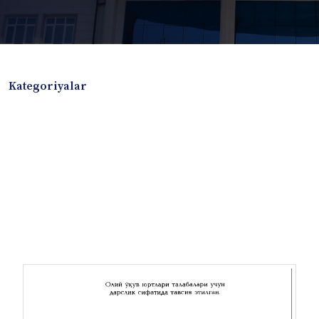
Kategoriyalar
Badiiy adabiyotlar
Boshqa turdagi adabiyotlar
Darslik
Dissertatsiya Avtoreferat
Elektron resurs
Ilmiy to'plam
Jurnal
Kitob albom
Konferensiya materiallari
Laboratoriya ishi
Lug'at
Maqolalar
Metodik qo`llanma
Monografiya
Mustaqil ish
Nazorat savollari-testlar
O'quv qo'llanma
O'quv yoki fan dasturlari
O'quv-uslubiy majmua
O'quv-uslubiy qo'llanma
Prezident asarlari
Risola
Taqdimot