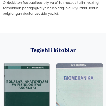
Oʼzbekiston Respublikasi oliy va oʼrta maxsus taʼlim vazirligi
tomonidan pedagogika yoʼnalishidagi oʼquv yurtlari uchun
belgilangan dastur asosida yozildi.
Tegishli kitoblar