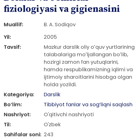
fiziologiyasi va gigienasini
Muallif:
B. A. Sodiqov
Yil:
2005
Tavsif:
Mazkur darslik oliy oʼquv yurtlarining
talabalariga moʼljallangan boʼlib,
hozirgi zamon fan yutuqlarini,
hamda respublikamizning iqlimi va
ijtimoiy sharoitlarini hisobga olgan
holda yozildi.
Kategoriya:
Darslik
Bo‘lim:
Tibbiyot fanlar va sog‘liqni saqlash
Nashriyot:
O'qitivchi nashriyoti
Til:
O'zbek
Sahifalar soni:
243