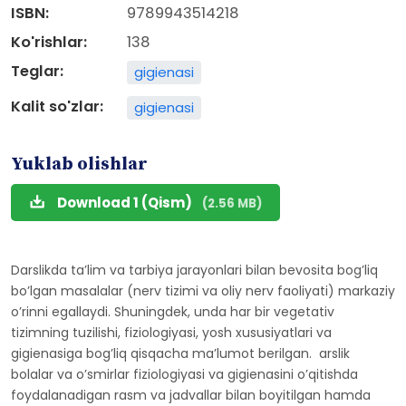
ISBN:
9789943514218
Ko'rishlar:
138
Teglar:
gigienasi
Kalit so'zlar:
gigienasi
Yuklab olishlar
Download 1 (Qism)
(2.56 MB)
Darslikda taʼlim va tarbiya jarayonlari bilan bevosita bogʼliq
boʼlgan masalalar (nerv tizimi va oliy nerv faoliyati) markaziy
oʼrinni egallaydi. Shuningdek, unda har bir vegetativ
tizimning tuzilishi, fiziologiyasi, yosh xususiyatlari va
gigienasiga bogʼliq qisqacha maʼlumot berilgan. arslik
bolalar va oʼsmirlar fiziologiyasi va gigienasini oʼqitishda
foydalanadigan rasm va jadvallar bilan boyitilgan hamda