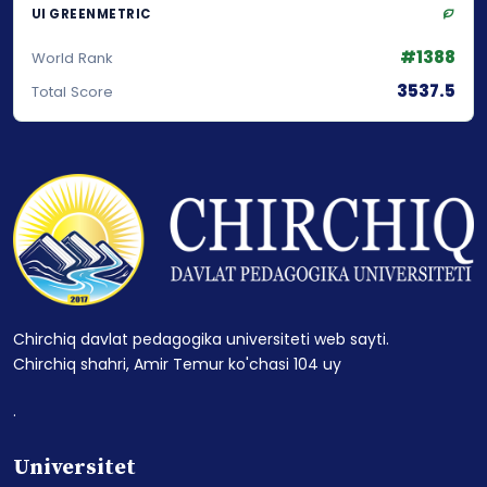
UI GREENMETRIC
#1388
World Rank
3537.5
Total Score
Chirchiq davlat pedagogika universiteti web sayti.
Chirchiq shahri, Amir Temur ko'chasi 104 uy
.
Universitet