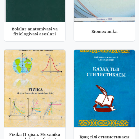
Bolalar anatomiyasi va
Biomexanika
fiziologiyasi asoslari
Fizika (1-qism. Mexanika
Қазақ тiлi стилистикасы