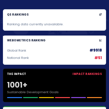
QS RANKINGS
Ranking data currently unavailable.
WEBOMETRICS RANKING
#9918
Global Rank
#51
National Rank
THE IMPACT
IMPACT RANKINGS
1001+
Sustainable Development Goals