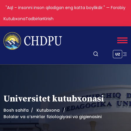
"Aql – insonni inson qiladigan eng katta boylikdir." — Forobiy
Kutubxona
Tadbirlar
Kirish
UZ
Universitet kutubxonasi
Bosh sahifa
Kutubxona
Bolalar va oʼsmirlar fiziologiyasi va gigienasini