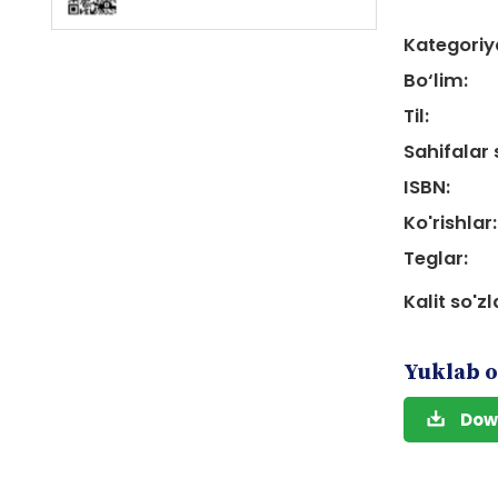
Kategoriy
Bo‘lim:
Til:
Sahifalar 
ISBN:
Ko'rishlar:
Teglar:
Kalit so'zl
Yuklab o
Dow