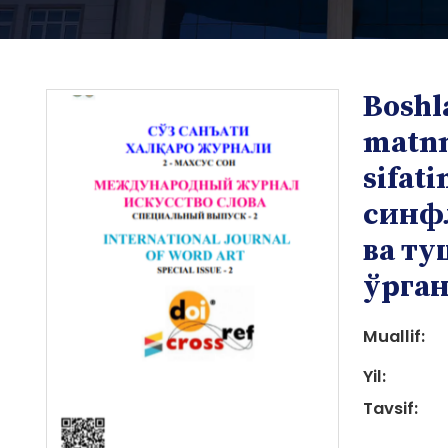
Boshl
matnni
sifat
синф
i
ва т
ўрга
Muallif:
Yil:
i
Tavsif: