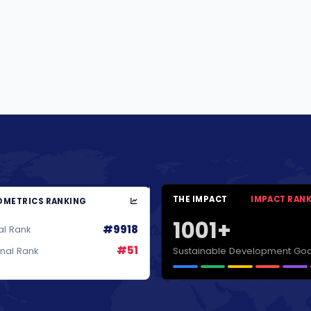
THE IMPACT
IMPACT RAN
METRICS RANKING
1001+
#9918
al Rank
#51
Sustainable Development Goa
onal Rank