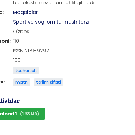
baholash mezonlari tahlil qilinadi.
a:
Maqolalar
Sport va sog‘lom turmush tarzi
O'zbek
soni:
110
ISSN 2181-9297
155
tushunish
ar:
matn
ta’lim sifati
lishlar
nload 1
(1.28 MB)