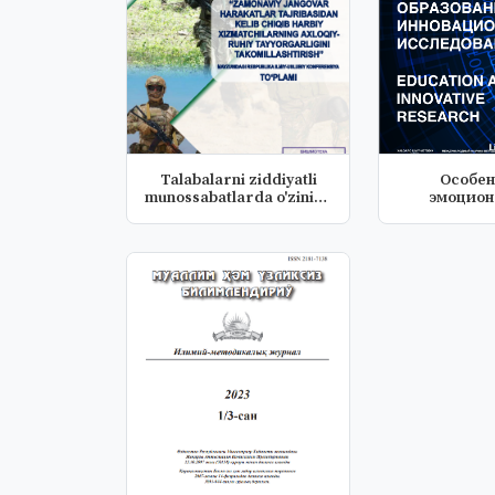
Talabalarni ziddiyatli
Особен
munossabatlarda o'zining
эмоцион
xu...
интеллект
нару