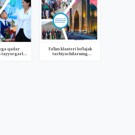
vga qadar
Ta'lim klasteri bo'lajak
h tayyorgarlik
tarbiyachilarning
nin...
innovat...