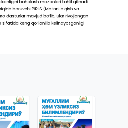
xonligini
baholash
mezonlari
tahlil
qilinadi.
niqlab
beruvchi
PIRLS
(Matnni
o‘qish
va
aro
dasturlar
mavjud
bo‘lib,
ular
rivojlangan
n
sifatida
keng
qo‘llanilib
kelinayotganligi