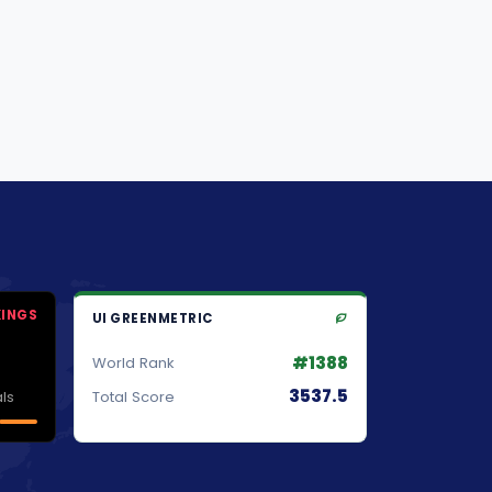
KINGS
UI GREENMETRIC
#1388
World Rank
3537.5
ls
Total Score