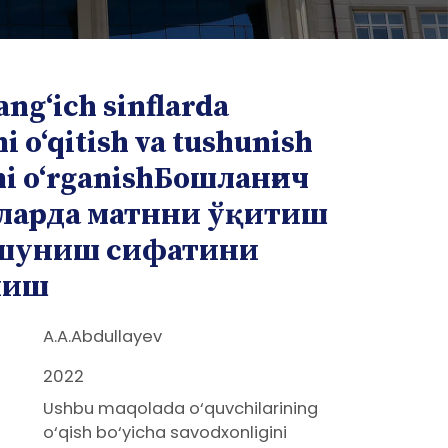
ang‘ich sinflarda
 o‘qitish va tushunish
ini o‘rganishБошланғич
ларда матнни ўқитиш
ушуниш сифатини
ниш
A.A.Abdullayev
2022
Ushbu maqolada o‘quvchilarining
o‘qish bo‘yicha savodxonligini