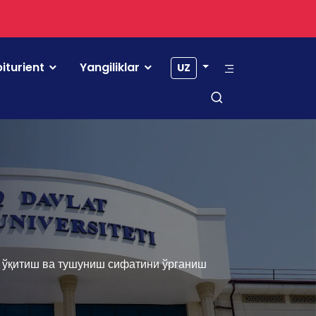
iturient
Yangiliklar
UZ
и ўқитиш ва тушуниш сифатини ўрганиш