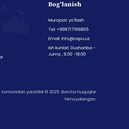
Bog'lanish
Murojaat yo'llash
Tel: +998717166805
Email: info@cspu.uz
Ish kunlari: Dushanba -
Juma , 9.00 -18:00
ar
tomonidan yaratildi © 2025. Barcha huquqlar
himoyalangan.