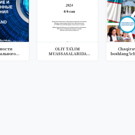
ности
OLIY TA’LIM
Chaqiru
ального
MUASSASALARIDA
boshlang'ic
а детей с
MATEMATIKANI AMALIY
fani
...
DA...