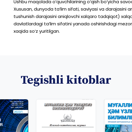
Ushbu
maqolada
o‘quvchilarining
o‘qish
bo‘yicha
savod
Xususan,
dunyoda
ta’lim
sifati,
saviyasi
va
darajasini
a
tushunish
darajasini
aniqlovchi
xalqaro
tadqiqot)
xalq
davlatlardagi
ta’lim
sifatini
yanada
oshirishdagi
mezo
xaqida
so‘z
yuritilgan.
Tegishli kitoblar