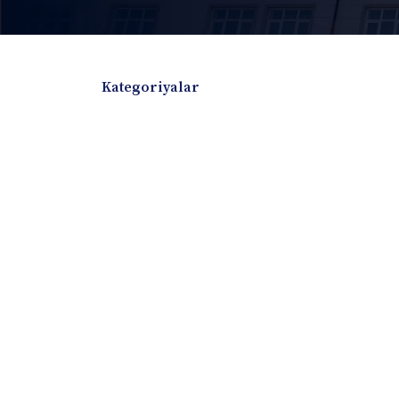
Kategoriyalar
Badiiy adabiyotlar
Boshqa turdagi adabiyotlar
Darslik
Dissertatsiya Avtoreferat
Elektron resurs
Ilmiy to'plam
Jurnal
Kitob albom
Konferensiya materiallari
Laboratoriya ish
Lug'at
Maqolalar
Metodik qo`llanma
Monografiya
Mustaqil ish
Nazorat savollari-testlar
O'quv qo'llanma
O'quv yoki fan dasturlari
O'quv-uslubiy majmua
O'quv-uslubiy qo'llanma
Prezident asarlar
Risola
Taqdimot