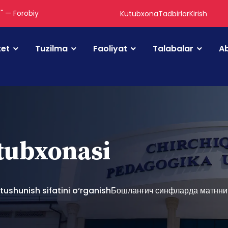
." — Forobiy
Kutubxona
Tadbirlar
Kirish
tet
Tuzilma
Faoliyat
Talabalar
Ab
utubxonasi
a tushunish sifatini o‘rganishБошланғич синфларда матнн