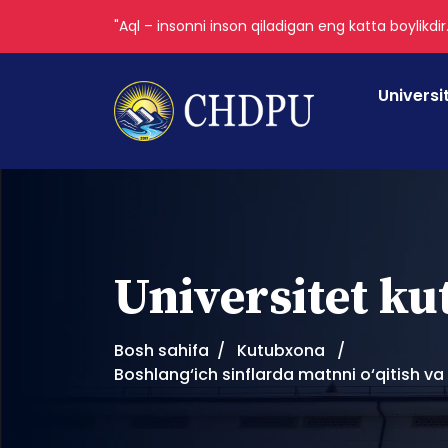
"Aql – insonni inson qiladigan eng katta boylikdir
Universi
Universitet k
Bosh sahifa
Kutubxona
Boshlang‘ich sinflarda matnni o‘qitish v