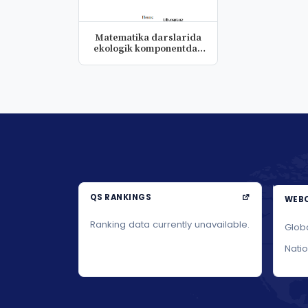
Matematika darslarida
ekologik komponentdan
foydal...
QS RANKINGS
WEBO
Ranking data currently unavailable.
Glob
Nati