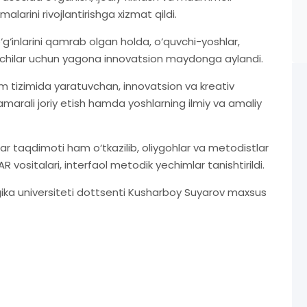
alarini rivojlantirishga xizmat qildi.
‘g‘inlarini qamrab olgan holda, o‘quvchi-yoshlar,
qotchilar uchun yagona innovatsion maydonga aylandi.
m tizimida yaratuvchan, innovatsion va kreativ
samarali joriy etish hamda yoshlarning ilmiy va amaliy
r taqdimoti ham o‘tkazilib, oliygohlar va metodistlar
 vositalari, interfaol metodik yechimlar tanishtirildi.
ka universiteti dottsenti Kusharboy Suyarov maxsus