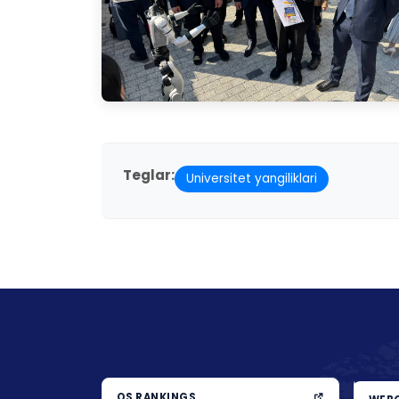
Teglar:
Universitet yangiliklari
QS RANKINGS