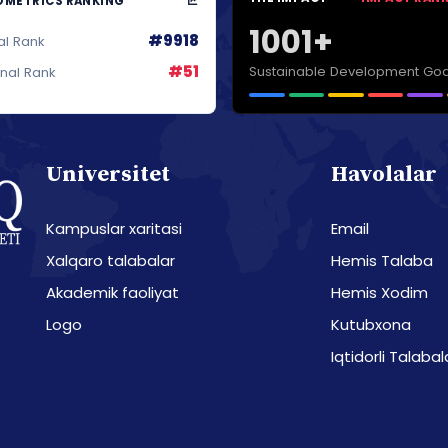
METRICS RANKING
1001+
#9918
al Rank
#51
Sustainable Development Goa
onal Rank
Universitet
Havolalar
Kampuslar xaritasi
Email
Xalqaro talabalar
Hemis Talaba
Akademik faoliyat
Hemis Xodim
Logo
Kutubxona
Iqtidorli Talabal