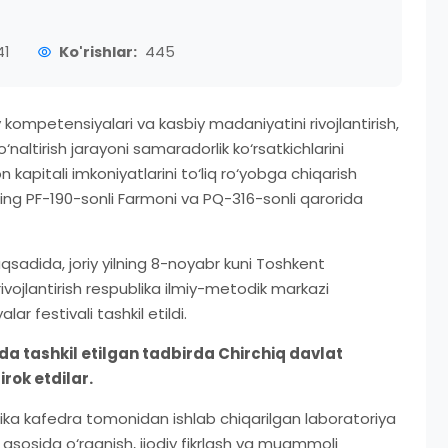
41
Ko'rishlar:
445
ompetensiyalari va kasbiy madaniyatini rivojlantirish,
naltirish jarayoni samaradorlik ko‘rsatkichlarini
kapitali imkoniyatlarini to‘liq ro‘yobga chiqarish
ing PF-190-sonli Farmoni va PQ-316-sonli qarorida
adida, joriy yilning 8-noyabr kuni Toshkent
rivojlantirish respublika ilmiy-metodik markazi
r festivali tashkil etildi.
da tashkil etilgan tadbirda Chirchiq davlat
rok etdilar.
ika kafedra tomonidan ishlab chiqarilgan laboratoriya
ba asosida o‘rganish, ijodiy fikrlash va muammoli