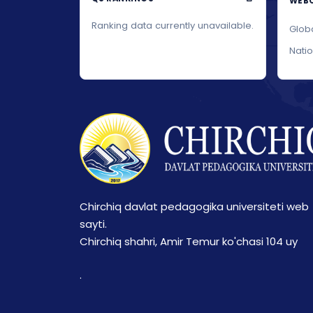
WEBO
Ranking data currently unavailable.
Glob
Nati
Chirchiq davlat pedagogika universiteti web
sayti.
Chirchiq shahri, Amir Temur ko'chasi 104 uy
.