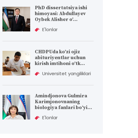
PhD dissertatsiya ishi
himoyasi: Abdullayev
Oybek Alisher o‘...
E'lonlar
CHDPUda ko‘zi ojiz
abituriyentlar uchun
kirish imtihoni o‘tk...
Universitet yangiliklari
Amindjonova Gulmira
Karimjonovnaning
biologiya fanlari bо‘yi...
E'lonlar