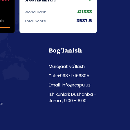
UI GREENMETRIC
#1388
World Rank
3537.5
ls
Total Score
Bog'lanish
Murojaat yo'llash
Tel: +998717166805
Email: info@cspu.uz
Ish kunlari: Dushanba -
Juma , 9.00 -18:00
ar