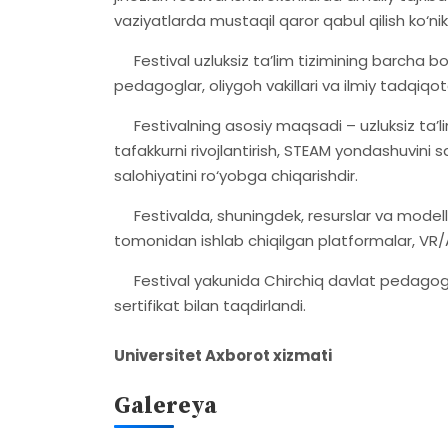
vaziyatlarda mustaqil qaror qabul qilish ko‘nikm
Festival uzluksiz ta’lim tizimining barcha bo
pedagoglar, oliygoh vakillari va ilmiy tadqi
Festivalning asosiy maqsadi – uzluksiz ta’li
tafakkurni rivojlantirish, STEAM yondashuvini 
salohiyatini ro‘yobga chiqarishdir.
Festivalda, shuningdek, resurslar va modella
tomonidan ishlab chiqilgan platformalar, VR/AR
Festival yakunida Chirchiq davlat pedagogi
sertifikat bilan taqdirlandi.
Universitet Axborot xizmati
Galereya