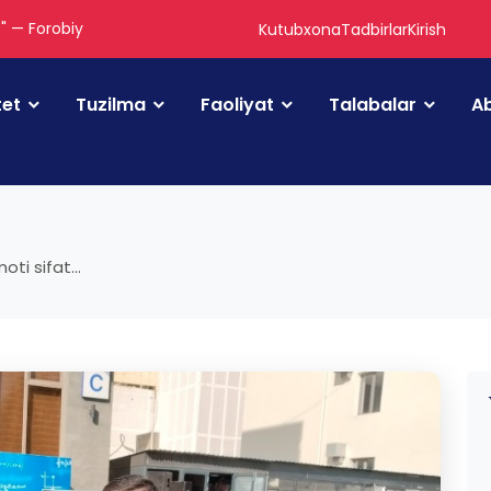
." — Forobiy
Kutubxona
Tadbirlar
Kirish
tet
Tuzilma
Faoliyat
Talabalar
Ab
ti sifat...