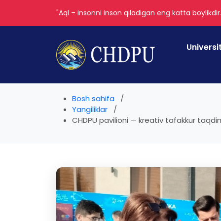
"Aql – insonni inson qiladigan eng katta boylikdir
Universi
Bosh sahifa
Yangiliklar
CHDPU pavilioni — kreativ tafakkur taqdimo