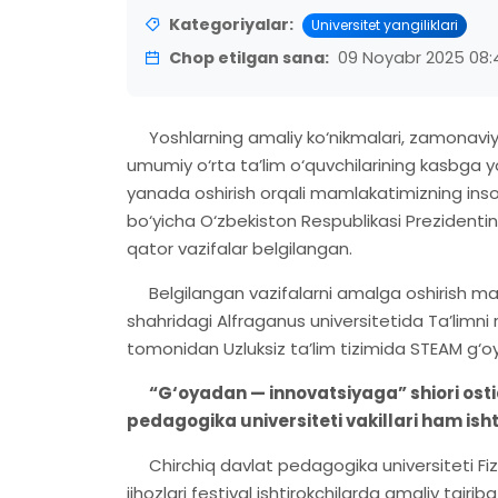
Kategoriyalar:
Universitet yangiliklari
Chop etilgan sana:
09 Noyabr 2025 08:
Yoshlarning amaliy ko‘nikmalari, zamonaviy k
umumiy o‘rta ta’lim o‘quvchilarining kasbga yo‘
yanada oshirish orqali mamlakatimizning inson 
bo‘yicha O‘zbekiston Respublikasi Prezidentin
qator vazifalar belgilangan.
Belgilangan vazifalarni amalga oshirish maqs
shahridagi Alfraganus universitetida Ta’limni 
tomonidan Uzluksiz ta’lim tizimida STEAM g‘oyala
“G‘oyadan — innovatsiyaga” shiori osti
pedagogika universiteti vakillari ham ishti
Chirchiq davlat pedagogika universiteti Fiz
jihozlari festival ishtirokchilarda amaliy tajri