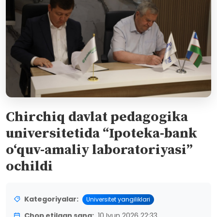
Chirchiq davlat pedagogika
universitetida “Ipoteka-bank
o‘quv-amaliy laboratoriyasi”
ochildi
Kategoriyalar:
Universitet yangiliklari
Chop etilgan sana:
10 Iyun 2026 22:33