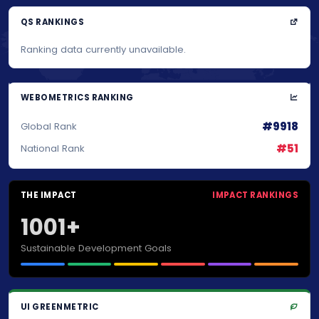
QS RANKINGS
Ranking data currently unavailable.
WEBOMETRICS RANKING
#9918
Global Rank
#51
National Rank
THE IMPACT
IMPACT RANKINGS
1001+
Sustainable Development Goals
UI GREENMETRIC