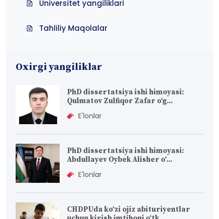
Universitet yangiliklari
Tahliliy Maqolalar
Oxirgi yangiliklar
PhD dissertatsiya ishi himoyasi:
Qulmatov Zulfiqor Zafar o‘g...
E'lonlar
PhD dissertatsiya ishi himoyasi:
Abdullayev Oybek Alisher o‘...
E'lonlar
CHDPUda ko‘zi ojiz abituriyentlar
uchun kirish imtihoni o‘tk...