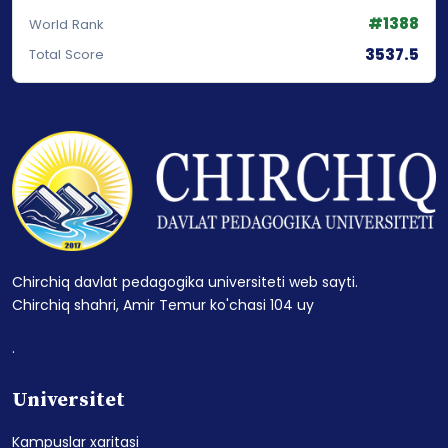
#1388
World Rank
3537.5
Total Score
Chirchiq davlat pedagogika universiteti web sayti.
Chirchiq shahri, Amir Temur ko'chasi 104 uy
.
Universitet
Kampuslar xaritasi