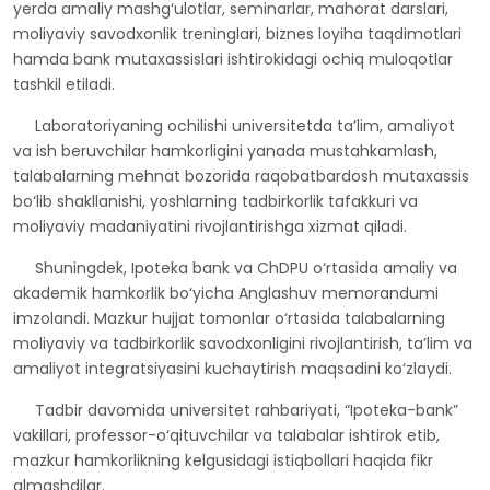
yerda amaliy mashg‘ulotlar, seminarlar, mahorat darslari,
moliyaviy savodxonlik treninglari, biznes loyiha taqdimotlari
hamda bank mutaxassislari ishtirokidagi ochiq muloqotlar
tashkil etiladi.
Laboratoriyaning ochilishi universitetda ta’lim, amaliyot
va ish beruvchilar hamkorligini yanada mustahkamlash,
talabalarning mehnat bozorida raqobatbardosh mutaxassis
bo‘lib shakllanishi, yoshlarning tadbirkorlik tafakkuri va
moliyaviy madaniyatini rivojlantirishga xizmat qiladi.
Shuningdek, Ipoteka bank va ChDPU o‘rtasida amaliy va
akademik hamkorlik bo‘yicha Anglashuv memorandumi
imzolandi. Mazkur hujjat tomonlar o‘rtasida talabalarning
moliyaviy va tadbirkorlik savodxonligini rivojlantirish, ta’lim va
amaliyot integratsiyasini kuchaytirish maqsadini ko‘zlaydi.
Tadbir davomida universitet rahbariyati, “Ipoteka-bank”
vakillari, professor-o‘qituvchilar va talabalar ishtirok etib,
mazkur hamkorlikning kelgusidagi istiqbollari haqida fikr
almashdilar.