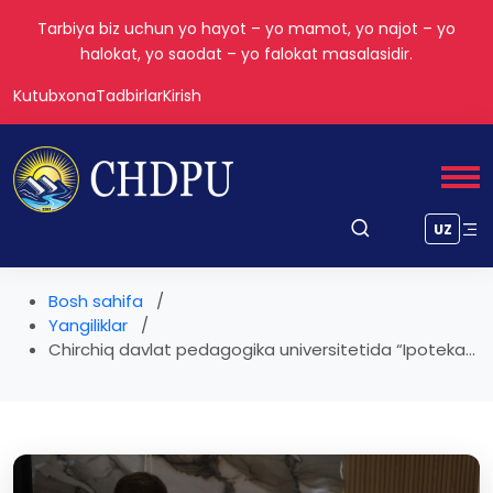
Tarbiya biz uchun yo hayot – yo mamot, yo najot – yo
halokat, yo saodat – yo falokat masalasidir.
Kutubxona
Tadbirlar
Kirish
UZ
Bosh sahifa
Yangiliklar
Chirchiq davlat pedagogika universitetida “Ipoteka...