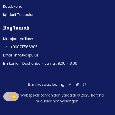
Kutubxona
Iqtidorli Talabalar
Bog'lanish
Murojaat yo'llash
Tel: +998717166805
Email: info@cspu.uz
Ish kunlari: Dushanba - Juma , 9.00 -18:00
Bizni kuzatib boring
Sayt Webspektr tomonidan yaratildi © 2025. Barcha
huquqlar himoyalangan.