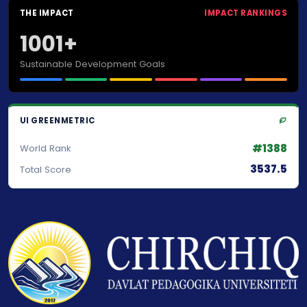
THE IMPACT
IMPACT RANKINGS
1001+
Sustainable Development Goals
UI GREENMETRIC
#1388
World Rank
3537.5
Total Score