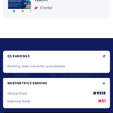
tanlovi
E'lonlar
QS RANKINGS
Ranking data currently unavailable.
WEBOMETRICS RANKING
#9918
Global Rank
#51
National Rank