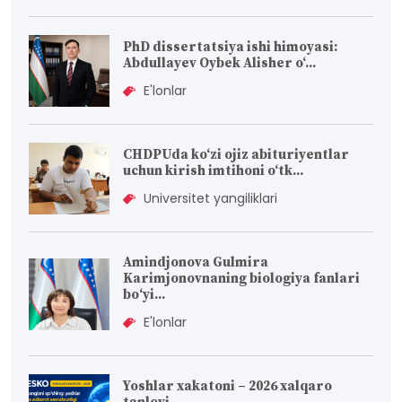
PhD dissertatsiya ishi himoyasi:
Abdullayev Oybek Alisher o‘...
E'lonlar
CHDPUda ko‘zi ojiz abituriyentlar
uchun kirish imtihoni o‘tk...
Universitet yangiliklari
Amindjonova Gulmira
Karimjonovnaning biologiya fanlari
bо‘yi...
E'lonlar
Yoshlar xakatoni – 2026 xalqaro