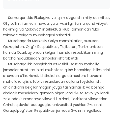
Samarqandda Ekologiya va iqlim o’zgarishi milliy qo’mitasi,
Oliy ta’lim, fan va innovatsiyalar vazirligi, Samarqand viloyati
hokimligi va “Zakovat” intellektual klubi tomonidan “Eko-
zakovat” xalqaro musobaqasi o’tkazildi.
Musobaqada Markaziy Osiyo mamlakatlari, xususan,
Qozog’iston, Qirg’iz Respublikasi, Tojikiston, Turkmaniston
hamda Ozarbayjondan kelgan hamda respublikamizning
barcha hududlaridan jamoalar ishtirok etdi.
Musobaqa ikki bosqichda o’tkazildi. Dastlab mahalliy
jamoalar atrof-muhitni muhofaza qilish borasidagi bilimlarini
sinovdan o’tkazishdi. Ishtirokchilarga atmosfera havosini
muhofaza qilish, tabiiy resurslardan oqilona foydalanish,
chiqindilarni belgilanmagan joyga tashlamaslik va boshqa
ekologik masalalarni qamrab olgan jami 24 ta savol yo’llandi.
Yakunda Surxondaryo viloyati 1-o’rinni, Toshkent viloyatidan
Chirchiq davlat pedagogika universiteti yoshlari 2-o’rinni,
Qoraqalpog’iston Respublikasi jamoasi 3-o’rinni egalladi.