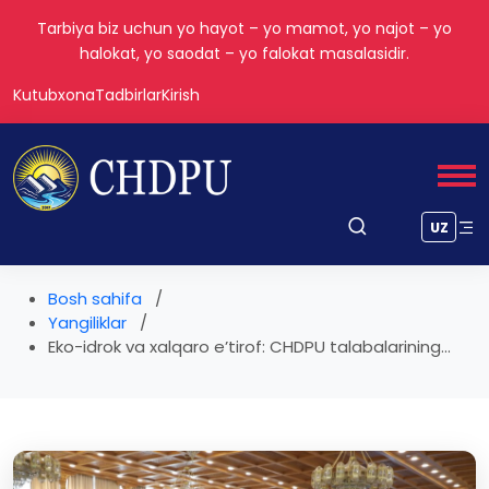
Tarbiya biz uchun yo hayot – yo mamot, yo najot – yo
halokat, yo saodat – yo falokat masalasidir.
Kutubxona
Tadbirlar
Kirish
UZ
Bosh sahifa
Yangiliklar
Eko-idrok va xalqaro e’tirof: CHDPU talabalarining...