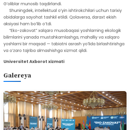
G’oliblar munosib taqdirlandi.
Shuningdek, intellektual o’yin ishtirokchilari uchun tarixiy
obidalarga sayohat tashkil etildi. Qolaversa, daraxt ekish
aksiyasi ham bo’lib o’tdi.
“Eko-zakovat” xalqaro musobaqasi yoshlarning ekologik
bilimlarini yanada mustahkamlashga, mahalliy va xalqaro
yoshlarni bir maqsad — tabiatni asrash yo’lida birlashtirishga
va o’zaro tajriba almashishga xizmat qildi.
Universitet Axborot xizmati
Galereya