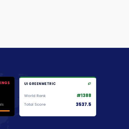
KINGS
UI GREENMETRIC
#1388
World Rank
3537.5
ls
Total Score