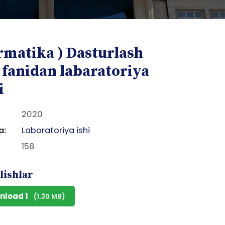
ormatika ) Dasturlash
i fanidan labaratoriya
i
2020
a:
Laboratoriya ishi
158
lishlar
nload 1
(1.30 MB)