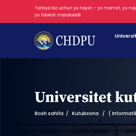
Tarbiya biz uchun yo hayot – yo mamot, yo najo
yo falokat masalasidir.
Universi
Universitet k
Bosh sahifa
Kutubxona
( Informati