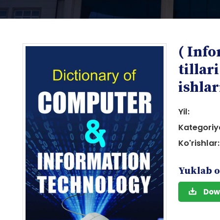
( Inf
tillar
ishlar
Yil:
i
Kategoriy
Ko'rishlar:
Yuklab o
i
Dow