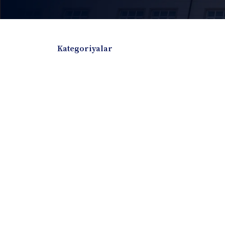
Kategoriyalar
Badiiy adabiyotlar
Boshqa turdagi adabiyotlar
Darslik
Dissertatsiya Avtoreferat
Elektron resurs
Ilmiy to'plam
Jurnal
Kitob albom
Konferensiya materiallari
Laboratoriya ish
Lug'at
Maqolalar
Metodik qo`llanma
Monografiya
Mustaqil ish
Nazorat savollari-testlar
O'quv qo'llanma
O'quv yoki fan dasturlari
O'quv-uslubiy majmua
O'quv-uslubiy qo'llanma
Prezident asarlar
Risola
Taqdimot