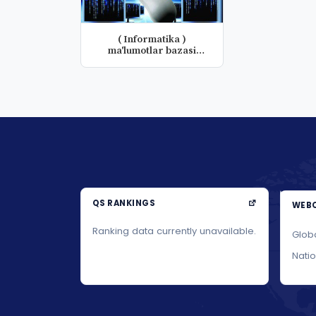
( Informatika )
ma'lumotlar bazasi
fanidan laborat...
QS RANKINGS
WEBO
Ranking data currently unavailable.
Glob
Nati