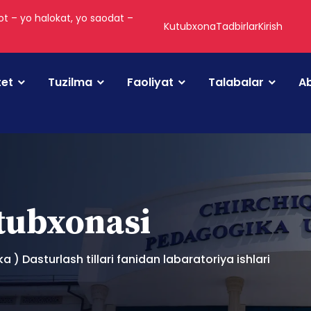
t – yo halokat, yo saodat –
Kutubxona
Tadbirlar
Kirish
tet
Tuzilma
Faoliyat
Talabalar
Ab
utubxonasi
ka ) Dasturlash tillari fanidan labaratoriya ishlari