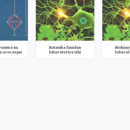
хника ва
Botanika fanidan
Biokimy
а асослари
lobaratoriya ishi
lobarat