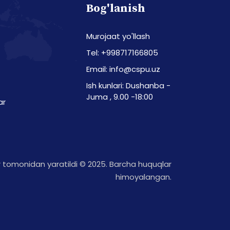
Bog'lanish
Murojaat yo'llash
Tel: +998717166805
Email: info@cspu.uz
Ish kunlari: Dushanba -
Juma , 9.00 -18:00
ar
tomonidan yaratildi © 2025. Barcha huquqlar
himoyalangan.