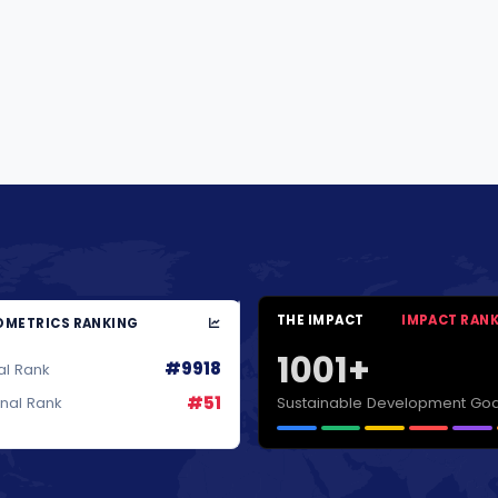
THE IMPACT
IMPACT RAN
METRICS RANKING
1001+
#9918
al Rank
#51
Sustainable Development Goa
onal Rank