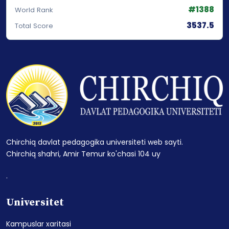
#1388
World Rank
3537.5
Total Score
Chirchiq davlat pedagogika universiteti web sayti.
Chirchiq shahri, Amir Temur ko'chasi 104 uy
.
Universitet
Kampuslar xaritasi