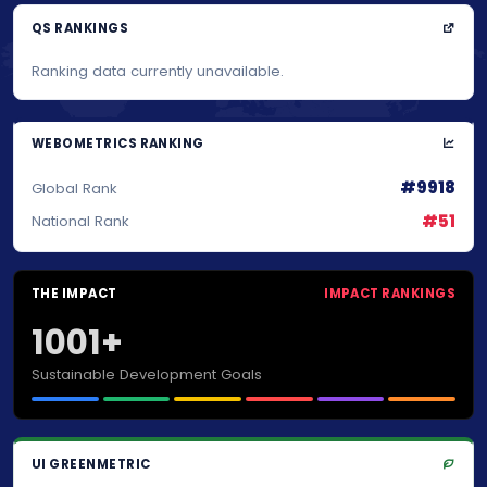
QS RANKINGS
Ranking data currently unavailable.
WEBOMETRICS RANKING
#9918
Global Rank
#51
National Rank
THE IMPACT
IMPACT RANKINGS
1001+
Sustainable Development Goals
UI GREENMETRIC