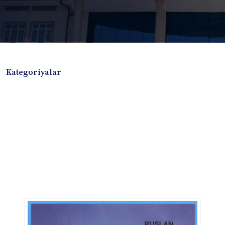
Kategoriyalar
Badiiy adabiyotlar
Boshqa turdagi adabiyotlar
Darslik
Dissertatsiya Avtoreferat
Elektron resurs
Ilmiy to'plam
Jurnal
Kitob albom
Konferensiya materiallari
Laboratoriya ishi
Lug'at
Maqolalar
Metodik qo`llanma
Monografiya
Mustaqil ish
Nazorat savollari-testlar
O'quv qo'llanma
O'quv yoki fan dasturlari
O'quv-uslubiy majmua
O'quv-uslubiy qo'llanma
Prezident asarlari
Risola
Taqdimot