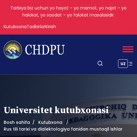
Tarbiya biz uchun yo hayot – yo mamot, yo najot – yo
halokat, yo saodat – yo falokat masalasidir.
Kutubxona
Tadbirlar
Kirish
UZ
Universitet kutubxonasi
Bosh sahifa
Kutubxona
Rus tili tarixi va dialektologiya fanidan mustaqil ishlar