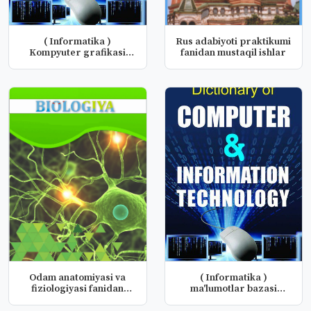
( Informatika )
Rus adabiyoti praktikumi
Kompyuter grafikasi
fanidan mustaqil ishlar
fanidan mustaq...
Odam anatomiyasi va
( Informatika )
fiziologiyasi fanidan
ma'lumotlar bazasi
tarqatma...
fanidan mustaqi...