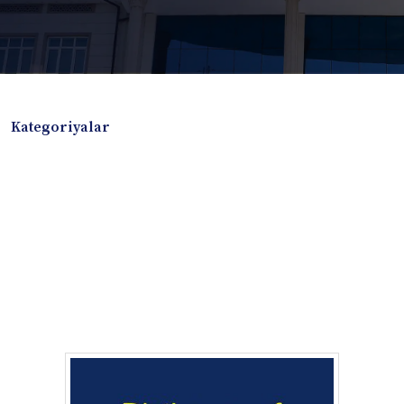
Kategoriyalar
Badiiy adabiyotlar
Boshqa turdagi adabiyotlar
Darslik
Dissertatsiya Avtoreferat
Elektron resurs
Ilmiy to'plam
Jurnal
Kitob albom
Konferensiya materiallari
Laboratoriya ishi
Lug'at
Maqolalar
Metodik qo`llanma
Monografiya
Mustaqil ish
Nazorat savollari-testlar
O'quv qo'llanma
O'quv yoki fan dasturlari
O'quv-uslubiy majmua
O'quv-uslubiy qo'llanma
Prezident asarlari
Risola
Taqdimot