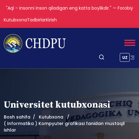
"Aql – insonni inson qiladigan eng katta boylikdir." — Forobiy
Kutubxona
Tadbirlar
Kirish
UZ
Universitet kutubxonasi
Bosh sahifa
Kutubxona
( Informatika ) Kompyuter grafikasi fanidan mustaqil
ishlar