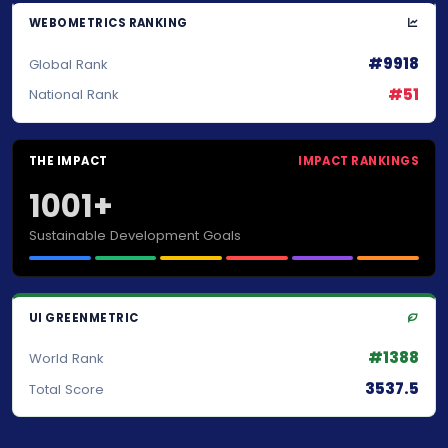
WEBOMETRICS RANKING
#9918
Global Rank
#51
National Rank
THE IMPACT
IMPACT RANKINGS
1001+
Sustainable Development Goals
UI GREENMETRIC
#1388
World Rank
3537.5
Total Score