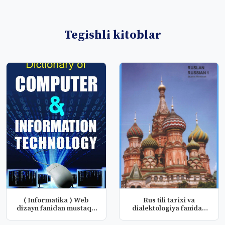
Tegishli kitoblar
( Informatika ) Web
Rus tili tarixi va
dizayn fanidan mustaqil
dialektologiya fanidan
ishlar
mustaqil...