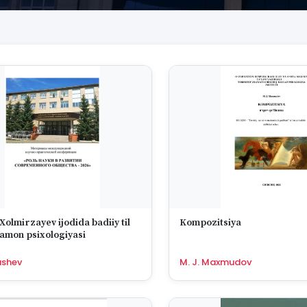
olmirzayev ijodida badiiy til
Kompozitsiya
amon psixologiyasi
ashev
M. J. Maxmudov