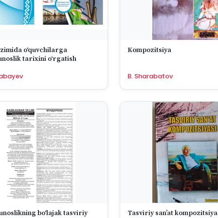
izimida o‘quvchilarga
Kompozitsiya
oslik tarixini o‘rgatish
kabayev
B. Sharabatov
noslikning bo‘lajak tasviriy
Tasviriy san’at kompozitsiya