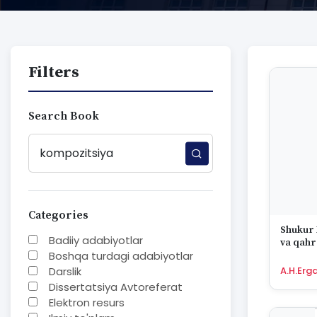
Filters
Search Book
Categories
Shukur X
Badiiy adabiyotlar
va qahr
Boshqa turdagi adabiyotlar
Darslik
A.H.Erg
Dissertatsiya Avtoreferat
Elektron resurs