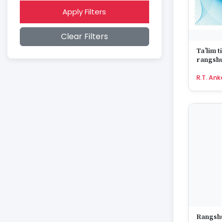
2014
Apply Filters
2013
2012
Clear Filters
2011
2010
Ta’lim t
2009
rangshun
2008
R.T. An
2007
2006
2005
2004
2003
2002
2001
2000
1999
1998
1997
1996
1995
Rangshu