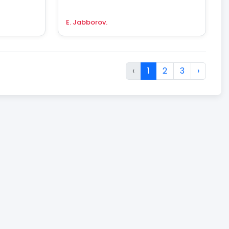
E. Jabborov.
‹
1
2
3
›