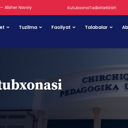
" — Alisher Navoiy
Kutubxona
Tadbirlar
Kirish
tet
Tuzilma
Faoliyat
Talabalar
Ab
utubxonasi