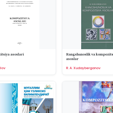
tsiya asoslari
Rangshunoslik va kompozits
asoslar
ilov
R. A. Xudayberganov