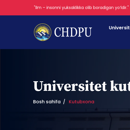
"Ilm – insonni yuksaklikka olib boradigan yoʻldir.
Universi
Universitet k
Bosh sahifa
Kutubxona