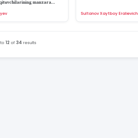
o‘qituvchilarining manzara
tsiyasini tuzish va
iyev
Sultanov Xaytboy Eralievich
shdagi ijodiy
nsiyalarini rivojlantirishdagi
ti
to
12
of
34
results
ing :first dan :last gacha ko'rsatildi