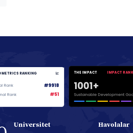
THE IMPACT
IMPACT RAN
METRICS RANKING
1001+
#9918
al Rank
#51
Sustainable Development Goa
onal Rank
Universitet
Havolalar