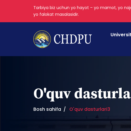
Tarbiya biz uchun yo hayot – yo mamot, yo najo
yo falokat masalasidir.
Universi
O'quv dasturla
Bosh sahifa
O'quv dasturlari3