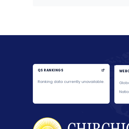
QS RANKINGS
WEBO
Ranking data currently unavailable.
Glob
Nati