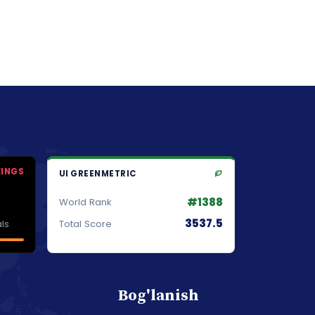
KINGS
UI GREENMETRIC
#1388
World Rank
3537.5
ls
Total Score
Bog'lanish