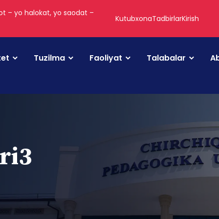
t – yo halokat, yo saodat –
Kutubxona
Tadbirlar
Kirish
tet
Tuzilma
Faoliyat
Talabalar
Ab
ri3