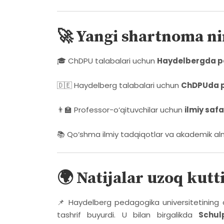
🚀 Yangi shartnoma ni
🎓 ChDPU talabalari uchun
Haydelbergda p
🇩🇪 Haydelberg talabalari uchun
ChDPUda p
👨‍🏫 Professor-o‘qituvchilar uchun
ilmiy safa
📚 Qo‘shma ilmiy tadqiqotlar va akademik al
🌍 Natijalar uzoq kutt
📌 Haydelberg pedagogika universitetining 
tashrif buyurdi. U bilan birgalikda
Schul