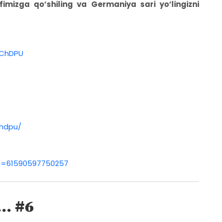
afimizga qo‘shiling va Germaniya sari yo‘lingizni
_ChDPU
chdpu/
id=61590597750257
. #6