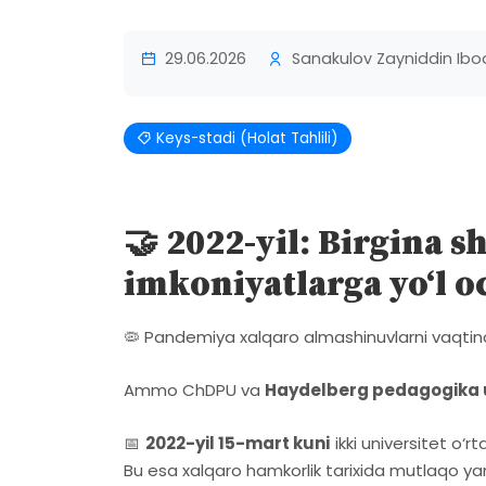
29.06.2026
Sanakulov Zayniddin Ibo
Keys-stadi (Holat Tahlili)
🤝
2022-yil: Birgina 
imkoniyatlarga yo‘l o
🦠 Pandemiya xalqaro almashinuvlarni vaqtinc
Ammo ChDPU va
Haydelberg pedagogika u
📅
2022-yil 15-mart kuni
ikki universitet o‘r
Bu esa xalqaro hamkorlik tarixida mutlaqo ya