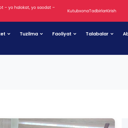
t – yo halokat, yo saodat –
Kutubxona
Tadbirlar
Kirish
tet
Tuzilma
Faoliyat
Talabalar
Ab