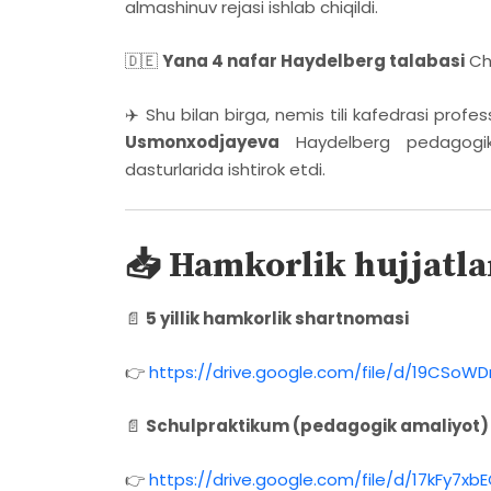
almashinuv rejasi ishlab chiqildi.
🇩🇪
Yana 4 nafar Haydelberg talabasi
Ch
✈️ Shu bilan birga, nemis tili kafedrasi profes
Usmonxodjayeva
Haydelberg pedagogika
dasturlarida ishtirok etdi.
📥 Hamkorlik hujjatlar
📄
5 yillik hamkorlik shartnomasi
👉
https://drive.google.com/file/d/19CSo
📄
Schulpraktikum (pedagogik amaliyot)
👉
https://drive.google.com/file/d/17kFy7x