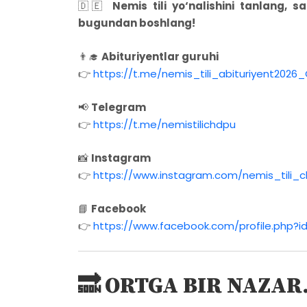
🇩🇪
Nemis tili yo‘nalishini tanlang, s
bugundan boshlang!
👨‍🎓
Abituriyentlar guruhi
👉
https://t.me/nemis_tili_abituriyent2026
📢
Telegram
👉
https://t.me/nemistilichdpu
📸
Instagram
👉
https://www.instagram.com/nemis_tili_
📘
Facebook
👉
https://www.facebook.com/profile.php?
🔜
ORTGA BIR NAZAR..