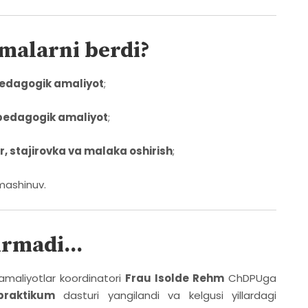
malarni berdi?
edagogik amaliyot
;
edagogik amaliyot
;
r, stajirovka va malaka oshirish
;
mashinuv.
irmadi...
amaliyotlar koordinatori
Frau Isolde Rehm
ChDPUga
praktikum
dasturi yangilandi va kelgusi yillardagi