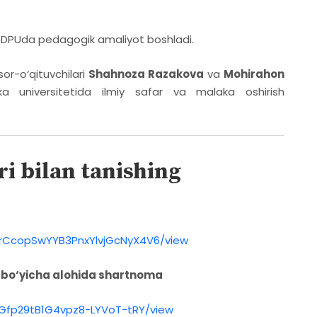
DPUda pedagogik amaliyot boshladi.
sor-o‘qituvchilari
Shahnoza Razakova
va
Mohirahon
 universitetida ilmiy safar va malaka oshirish
i bilan tanishing
WDrCcopSwYYB3PnxYlvjGcNyX4V6/view
 bo‘yicha alohida shartnoma
bEGfp29tB1G4vpz8-LYVoT-tRY/view