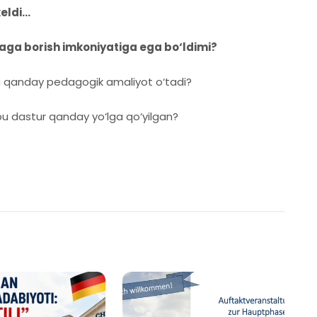
ldi...
a borish imkoniyatiga ega bo‘ldimi?
a qanday pedagogik amaliyot o‘tadi?
 dastur qanday yo‘lga qo‘yilgan?