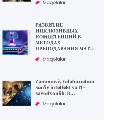
Maqolalar
РАЗВИТИЕ
ИНКЛЮЗИВНЫХ
КОМПЕТЕНЦИЙ В
МЕТОДАХ
ПРЕПОДАВАНИЯ МАТ...
Maqolalar
Zamonaviy talaba uchun
sun’iy intellekt va IT-
savodxonlik: D...
Maqolalar