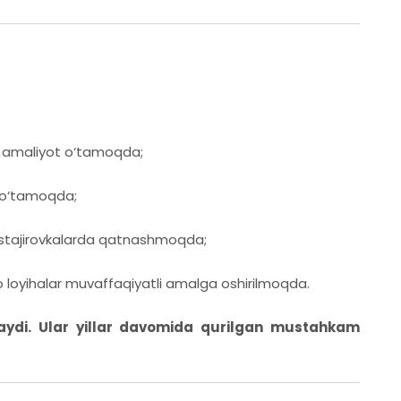
 amaliyot o‘tamoqda;
 o‘tamoqda;
 stajirovkalarda qatnashmoqda;
 loyihalar muvaffaqiyatli amalga oshirilmoqda.
aydi. Ular yillar davomida qurilgan mustahkam