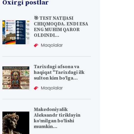
Oxirgi postlar
🎯 TEST NATIJASI
CHIQMOQDA. ENDI ESA
ENG MUHIM QAROR
OLDINDI...
Maqolalar
Tarixdagi afsona va
haqiqat "Tarixdagi ilk
sulton kim bo‘lga...
Maqolalar
Makedoniyalik
Aleksandr tiriklayin
koʻmilgan boʻlishi
mumkin...