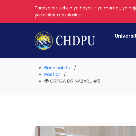
Tarbiya biz uchun yo hayot – yo mamot, yo najo
yo falokat masalasidir.
Universi
Bosh sahifa
Postlar
🌍 ORTGA BIR NAZAR... #5