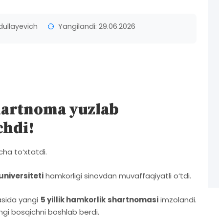
dullayevich
Yangilandi: 29.06.2026
shartnoma yuzlab
chdi!
ha to‘xtatdi.
niversiteti
hamkorligi sinovdan muvaffaqiyatli o‘tdi.
tasida yangi
5 yillik hamkorlik shartnomasi
imzolandi.
ngi bosqichni boshlab berdi.