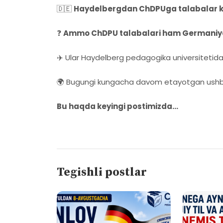
🇩🇪
Haydelbergdan ChDPUga talabalar ke
❓
Ammo ChDPU talabalari ham Germaniyag
✈️ Ular Haydelberg pedagogika universitetid
🌍 Bugungi kungacha davom etayotgan ushbu
Bu haqda keyingi postimizda...
Tegishli postlar