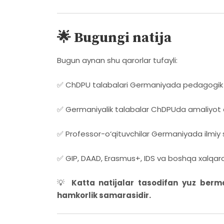
🌟 Bugungi natija
Bugun aynan shu qarorlar tufayli:
✅ ChDPU talabalari Germaniyada pedagogik
✅ Germaniyalik talabalar ChDPUda amaliyot
✅ Professor-o‘qituvchilar Germaniyada ilmiy
✅ GIP, DAAD, Erasmus+, IDS va boshqa xalqaro
💡
Katta natijalar tasodifan yuz berm
hamkorlik samarasidir.