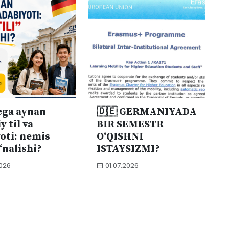
ega aynan
🇩🇪 GERMANIYADA
y til va
BIR SEMESTR
oti: nemis
O‘QISHNI
o‘nalishi?
ISTAYSIZMI?
026
01.07.2026