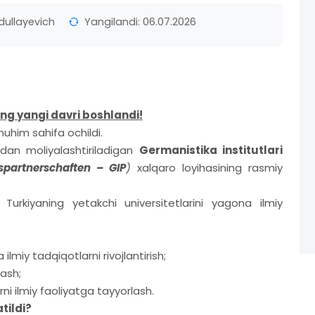
dullayevich
Yangilandi: 06.07.2026
ng yangi davri boshlandi!
muhim sahifa ochildi.
an moliyalashtiriladigan
Germanistika institutlari
tspartnerschaften – GIP
)
xalqaro loyihasining rasmiy
urkiyaning yetakchi universitetlarini yagona ilmiy
ilmiy tadqiqotlarni rivojlantirish;
ash;
ni ilmiy faoliyatga tayyorlash.
tildi?