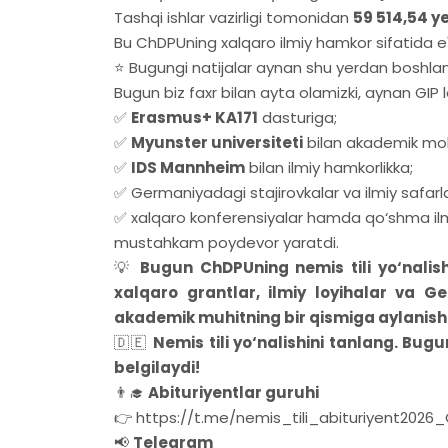
Tashqi ishlar vazirligi tomonidan
59 514,54 y
Bu ChDPUning xalqaro ilmiy hamkor sifatida e't
⭐️ Bugungi natijalar aynan shu yerdan boshland
Bugun biz faxr bilan ayta olamizki, aynan GIP l
✅
Erasmus+ KA171
dasturiga;
✅
Myunster universiteti
bilan akademik mob
✅
IDS Mannheim
bilan ilmiy hamkorlikka;
✅ Germaniyadagi stajirovkalar va ilmiy safarl
✅ xalqaro konferensiyalar hamda qo‘shma ilm
mustahkam poydevor yaratdi.
💡
Bugun ChDPUning nemis tili yo‘nalis
xalqaro grantlar, ilmiy loyihalar va Ge
akademik muhitning bir qismiga aylanish 
🇩🇪
Nemis tili yo‘nalishini tanlang. Bug
belgilaydi!
👨‍🎓
Abituriyentlar guruhi
👉 https://t.me/nemis_tili_abituriyent2026
📢
Telegram