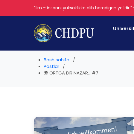
"Ilm – insonni yuksaklikka olib boradigan yoʻldir."
Universi
Bosh sahifa
Postlar
🌍 ORTGA BIR NAZAR... #7