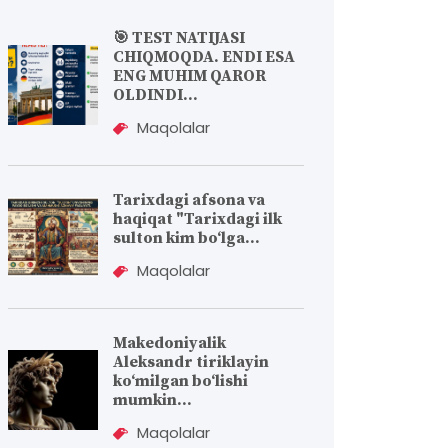
🎯 TEST NATIJASI
CHIQMOQDA. ENDI ESA
ENG MUHIM QAROR
OLDINDI...
Maqolalar
Tarixdagi afsona va
haqiqat "Tarixdagi ilk
sulton kim bo‘lga...
Maqolalar
Makedoniyalik
Aleksandr tiriklayin
koʻmilgan boʻlishi
mumkin...
Maqolalar