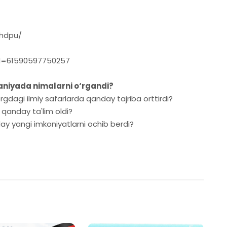
chdpu/
id=61590597750257
rmaniyada nimalarni o‘rgandi?
gdagi ilmiy safarlarda qanday tajriba orttirdi?
anday ta'lim oldi?
ay yangi imkoniyatlarni ochib berdi?