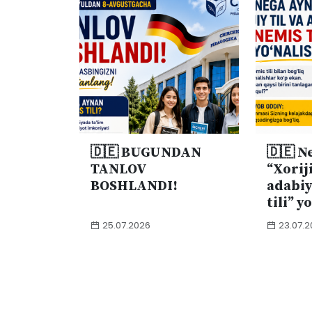
🇩🇪 BUGUNDAN
🇩🇪 N
TANLOV
“Xoriji
BOSHLANDI!
adabiy
tili” y
25.07.2026
23.07.2