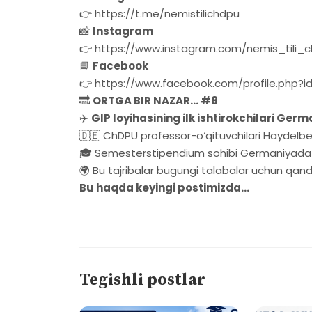
👉 https://t.me/nemistilichdpu
📸
Instagram
👉 https://www.instagram.com/nemis_tili_
📘
Facebook
👉 https://www.facebook.com/profile.php?
🔜
ORTGA BIR NAZAR... #8
✈️
GIP loyihasining ilk ishtirokchilari Ge
🇩🇪 ChDPU professor-o‘qituvchilari Haydelber
🎓 Semesterstipendium sohibi Germaniyada q
🌍 Bu tajribalar bugungi talabalar uchun qand
Bu haqda keyingi postimizda...
Tegishli postlar