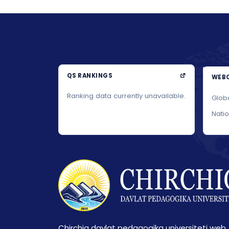
QS RANKINGS
WEBO
Ranking data currently unavailable.
Glob
Nati
Chirchiq davlat pedagogika universiteti web