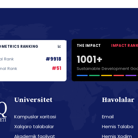
THE IMPACT
IMPACT RAN
METRICS RANKING
1001+
#9918
al Rank
#51
Sustainable Development Goa
onal Rank
Universitet
Havolalar
Kampuslar xaritasi
Email
Xalqaro talabalar
Hemis Talaba
Akademik faoliyat
Hemis Xodim