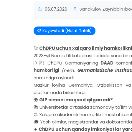
06.07.2026
Sanakulov Zayniddin Ibo
Keys-stadi (Holat Tahlili)
🚀
ChDPU uchun xalqaro ilmiy hamkorlikni
2023-yil Nemis tili kafedrasi tarixida yana bir 
🇩🇪 ChDPU Germaniyaning
DAAD
tomonid
hamkorligi
(nem.
Germanistische Institu
hamkoriga aylandi.
Mazkur loyiha Germaniya, O‘zbekiston va T
platformada birlashtirdi.
🌍
GIP nimani maqsad qilgan edi?
📚 Universitetlar o‘rtasida zamonaviy ta'lim va 
🤝 Xalqaro akademik hamkorlikni mustahkaml
🎓 Yosh olimlar, magistrantlar va doktorantlar
✈️
ChDPU uchun qanday imkoniyatlar yara