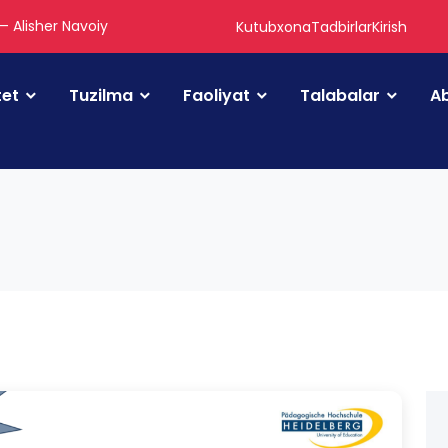
 — Alisher Navoiy
Kutubxona
Tadbirlar
Kirish
tet
Tuzilma
Faoliyat
Talabalar
Ab