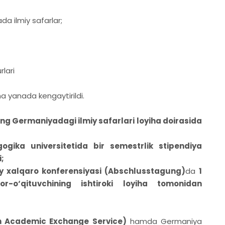
da ilmiy safarlar;
lari
ha yanada kengaytirildi.
ng Germaniyadagi ilmiy safarlari loyiha doirasida
gika universitetida bir semestrlik stipendiya
;
y xalqaro konferensiyasi (Abschlusstagung)
da
1
o‘qituvchining ishtiroki loyiha tomonidan
 Academic Exchange Service)
hamda Germaniya