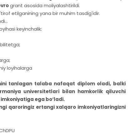
evro
grant asosida moliyalashtirildi.
irof etilganining yana bir muhim tasdig'idir.
i...
oyihasi keyinchalik:
ilitetga;
arga;
iy loyihalarga
hini tanlagan talaba nafaqat diplom oladi, balki
rmaniya universitetlari bilan hamkorlik qiluvchi
imkoniyatiga ega bo‘ladi.
ungi qaroringiz ertangi xalqaro imkoniyatlaringizni
_ChDPU