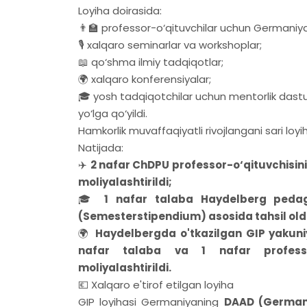
Loyiha doirasida:
👨‍🏫 professor-o‘qituvchilar uchun Germaniya
🎙 xalqaro seminarlar va workshoplar;
📖 qo‘shma ilmiy tadqiqotlar;
🌍 xalqaro konferensiyalar;
🎓 yosh tadqiqotchilar uchun mentorlik dastur
yo‘lga qo‘yildi.
Hamkorlik muvaffaqiyatli rivojlangani sari loyi
Natijada:
✈️
2 nafar ChDPU professor-o‘qituvchisini
moliyalashtirildi;
🎓
1 nafar talaba Haydelberg pedago
(Semesterstipendium) asosida tahsil oldi
🌍
Haydelbergda o'tkazilgan GIP yakuni
nafar talaba va 1 nafar professor-
moliyalashtirildi.
💶 Xalqaro e'tirof etilgan loyiha
GIP loyihasi Germaniyaning
DAAD (German