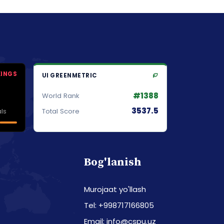
KINGS
UI GREENMETRIC
#1388
World Rank
3537.5
ls
Total Score
Bog'lanish
Murojaat yo'llash
Tel: +998717166805
Email: info@cspu.uz