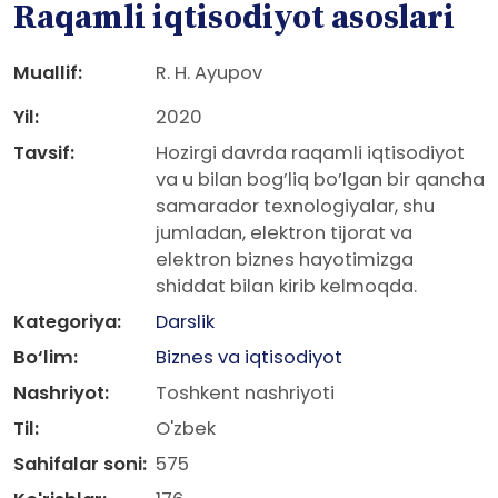
Raqamli iqtisodiyot asoslari
Muallif:
R. H. Ayupov
Yil:
2020
Tavsif:
Hozirgi davrda raqamli iqtisodiyot
va u bilan bog’liq bo’lgan bir qancha
samarador texnologiyalar, shu
jumladan, elektron tijorat va
elektron biznes hayotimizga
shiddat bilan kirib kelmoqda.
Kategoriya:
Darslik
Bo‘lim:
Biznes va iqtisodiyot
Nashriyot:
Toshkent nashriyoti
Til:
O'zbek
Sahifalar soni:
575