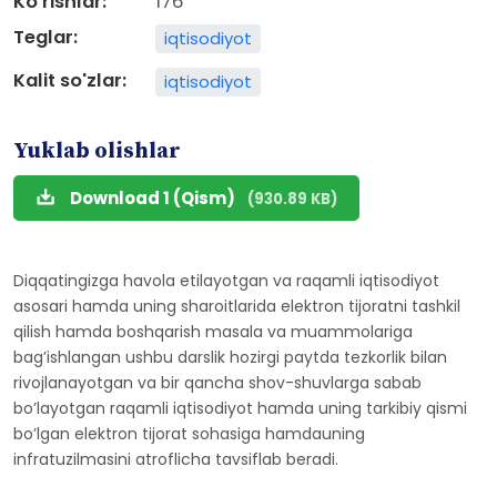
Ko'rishlar:
176
Teglar:
iqtisodiyot
Kalit so'zlar:
iqtisodiyot
Yuklab olishlar
Download 1 (Qism)
(930.89 KB)
Diqqatingizga havola etilayotgan va raqamli iqtisodiyot
asosari hamda uning sharoitlarida elektron tijoratni tashkil
qilish hamda boshqarish masala va muammolariga
bag’ishlangan ushbu darslik hozirgi paytda tezkorlik bilan
rivojlanayotgan va bir qancha shov-shuvlarga sabab
bo’layotgan raqamli iqtisodiyot hamda uning tarkibiy qismi
bo’lgan elektron tijorat sohasiga hamdauning
infratuzilmasini atroflicha tavsiflab beradi.