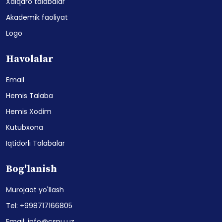
Xalqaro talabalar
Akademik faoliyat
Logo
Havolalar
Email
Hemis Talaba
Hemis Xodim
Kutubxona
Iqtidorli Talabalar
Bog'lanish
Murojaat yo'llash
Tel: +998717166805
Email: info@cspu.uz