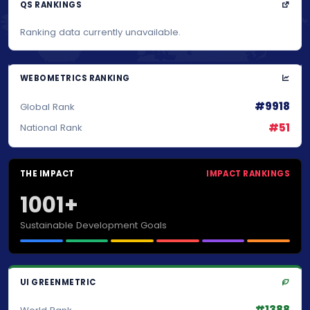
QS RANKINGS
Ranking data currently unavailable.
WEBOMETRICS RANKING
#9918
Global Rank
#51
National Rank
THE IMPACT
IMPACT RANKINGS
1001+
Sustainable Development Goals
UI GREENMETRIC
#1388