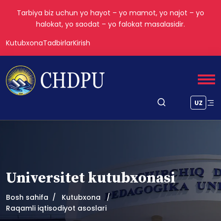
Tarbiya biz uchun yo hayot – yo mamot, yo najot – yo
halokat, yo saodat – yo falokat masalasidir.
Kutubxona
Tadbirlar
Kirish
UZ
Universitet kutubxonasi
Bosh sahifa
Kutubxona
Raqamli iqtisodiyot asoslari