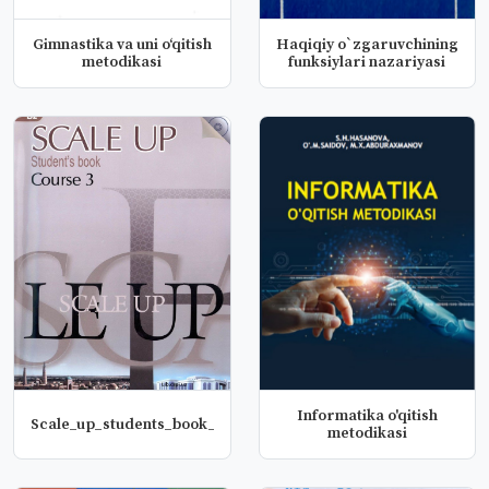
Gimnastika va uni o‘qitish
Haqiqiy o`zgaruvchining
metodikasi
funksiylari nazariyasi
Informatika o'qitish
Scale_up_students_book_course_3
metodikasi