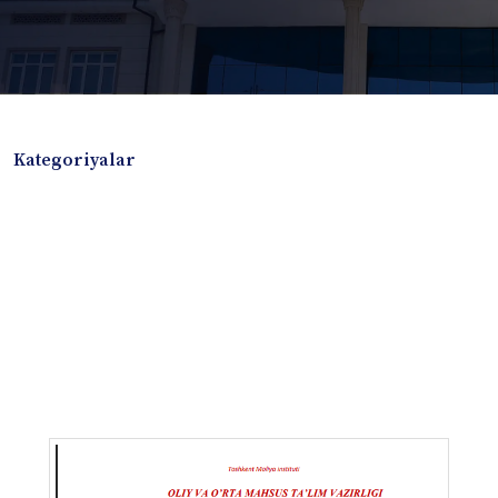
Kategoriyalar
Badiiy adabiyotlar
Boshqa turdagi adabiyotlar
Darslik
Dissertatsiya Avtoreferat
Elektron resurs
Ilmiy to'plam
Jurnal
Kitob albom
Konferensiya materiallari
Laboratoriya ishi
Lug'at
Maqolalar
Metodik qo`llanma
Monografiya
Mustaqil ish
Nazorat savollari-testlar
O'quv qo'llanma
O'quv yoki fan dasturlari
O'quv-uslubiy majmua
O'quv-uslubiy qo'llanma
Prezident asarlari
Risola
Taqdimot