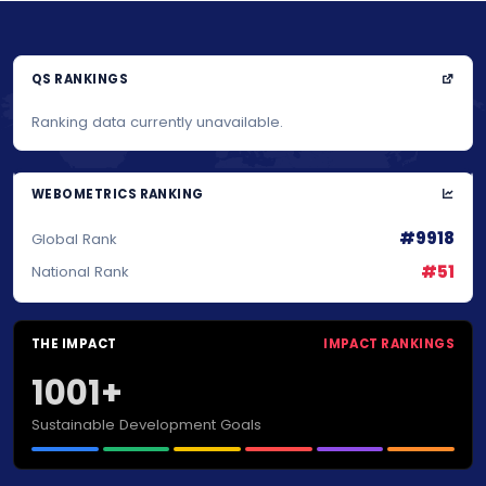
QS RANKINGS
Ranking data currently unavailable.
WEBOMETRICS RANKING
#9918
Global Rank
#51
National Rank
THE IMPACT
IMPACT RANKINGS
1001+
Sustainable Development Goals