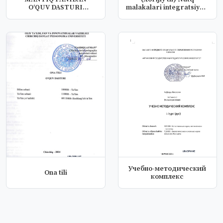
O‘QUV DASTURI
malakalari integratsiyasi
(SILLABUS)
fanid...
Учебно-методический
Ona tili
комплекс