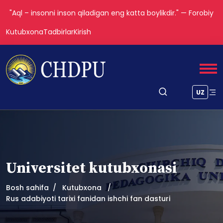
"Aql – insonni inson qiladigan eng katta boylikdir." — Forobiy
Kutubxona
Tadbirlar
Kirish
UZ
Universitet kutubxonasi
Bosh sahifa
Kutubxona
Rus adabiyoti tarixi fanidan ishchi fan dasturi