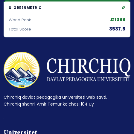
UI GREENMETRIC
#1388
World Rank
3537.5
Total Score
Chirchiq davlat pedagogika universiteti web sayti.
Chirchiq shahri, Amir Temur ko'chasi 104 uy
.
Universitet