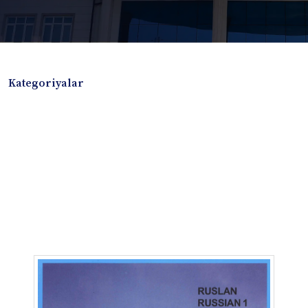
Kategoriyalar
Badiiy adabiyotlar
Boshqa turdagi adabiyotlar
Darslik
Dissertatsiya Avtoreferat
Elektron resurs
Ilmiy to'plam
Jurnal
Kitob albom
Konferensiya materiallari
Laboratoriya ishi
Lug'at
Maqolalar
Metodik qo`llanma
Monografiya
Mustaqil ish
Nazorat savollari-testlar
O'quv qo'llanma
O'quv yoki fan dasturlari
O'quv-uslubiy majmua
O'quv-uslubiy qo'llanma
Prezident asarlari
Risola
Taqdimot