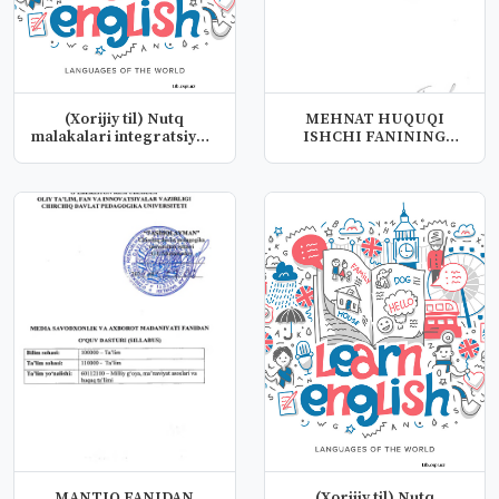
(Xorijiy til) Nutq
MEHNAT HUQUQI
malakalari integratsiyasi
ISHCHI FANINING
fanid...
O‘QUV DASTURI
(SILLA...
MANTIQ FANIDAN
(Xorijiy til) Nutq