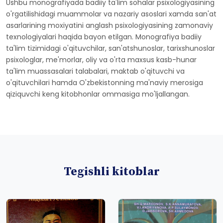
Ushbu monografiyada badiiy ta'lim sohalar psixologiyasining
o'rgatilishidagi muammolar va nazariy asoslari xamda san'at
asarlarining moxiyatini anglash psixologiyasining zamonaviy
texnologiyalari haqida bayon etilgan. Monografiya badiiy
ta'lim tizimidagi o'qituvchilar, san'atshunoslar, tarixshunoslar
psixologlar, me'morlar, oliy va o'rta maxsus kasb-hunar
ta'lim muassasalari talabalari, maktab o'qituvchi va
o'qituvchilari hamda O'zbekistonning ma'naviy merosiga
qiziquvchi keng kitobhonlar ommasiga mo'ljallangan.
Tegishli kitoblar