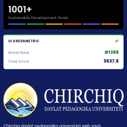
1001+
Sustainable Development Goals
UI GREENMETRIC
#1388
World Rank
3537.5
Total Score
Chirchiq davlat pedagogika universiteti web sayti.