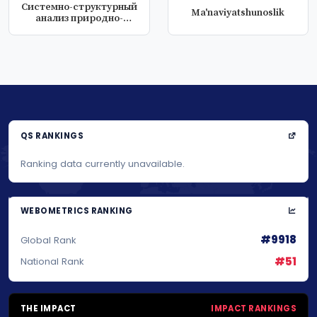
Системно-структурный
Ma'naviyatshunoslik
анализ природно-
мелиоративных...
QS RANKINGS
Ranking data currently unavailable.
WEBOMETRICS RANKING
#9918
Global Rank
#51
National Rank
THE IMPACT
IMPACT RANKINGS