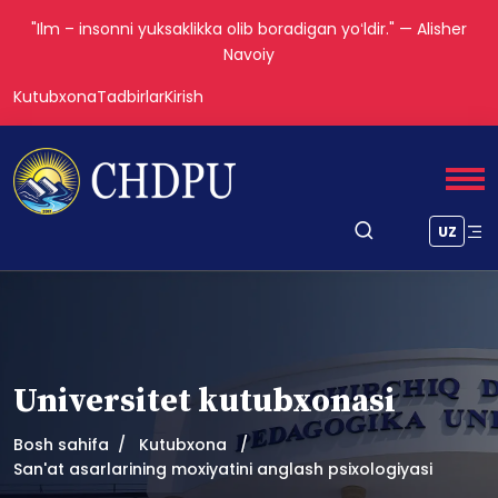
"Ilm – insonni yuksaklikka olib boradigan yoʻldir." — Alisher
Navoiy
Kutubxona
Tadbirlar
Kirish
UZ
Universitet kutubxonasi
Bosh sahifa
Kutubxona
San'at asarlarining moxiyatini anglash psixologiyasi