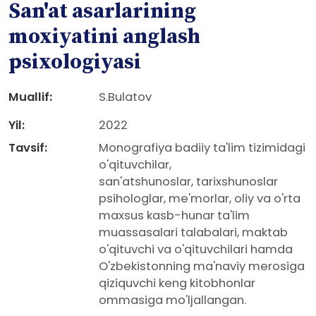
San'at asarlarining
moxiyatini anglash
psixologiyasi
Muallif:
S.Bulatov
Yil:
2022
Tavsif:
Monografiya badiiy ta'lim tizimidagi
o'qituvchilar,
san'atshunoslar, tarixshunoslar
psihologlar, me'morlar, oliy va o'rta
maxsus kasb-hunar ta'lim
muassasalari talabalari, maktab
o'qituvchi va o'qituvchilari hamda
O'zbekistonning ma'naviy merosiga
qiziquvchi keng kitobhonlar
ommasiga mo'ljallangan.