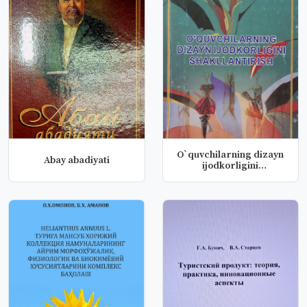
O`quvchilarning dizayn
Abay abadiyati
ijodkorligini
shakllantiris...