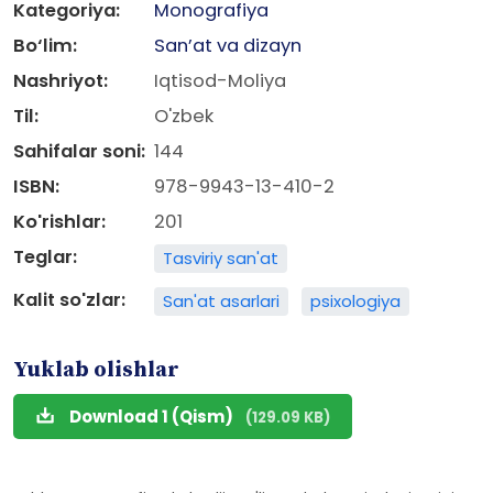
Kategoriya:
Monografiya
Bo‘lim:
San’at va dizayn
Nashriyot:
Iqtisod-Moliya
Til:
O'zbek
Sahifalar soni:
144
ISBN:
978-9943-13-410-2
Ko'rishlar:
201
Teglar:
Tasviriy san'at
Kalit so'zlar:
San'at asarlari
psixologiya
Yuklab olishlar
Download 1 (Qism)
(129.09 KB)