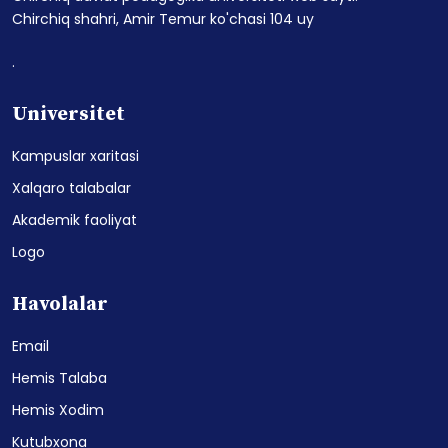
Chirchiq shahri, Amir Temur ko'chasi 104 uy
.
Universitet
Kampuslar xaritasi
Xalqaro talabalar
Akademik faoliyat
Logo
Havolalar
Email
Hemis Talaba
Hemis Xodim
Kutubxona