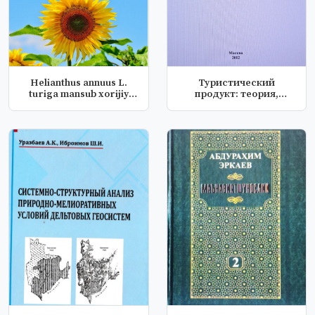
Helianthus annuus L.
Туристический
turiga mansub xorijiy
продукт: теория,
kollekt...
практика, инновацио...