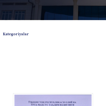
Kategoriyalar
Badiiy adabiyotlar
Boshqa turdagi adabiyotlar
Darslik
Dissertatsiya Avtoreferat
Elektron resurs
Ilmiy to'plam
Jurnal
Kitob albom
Konferensiya materiallari
Laboratoriya ishi
Lug'at
Maqolalar
Metodik qo`llanma
Monografiya
Mustaqil ish
Nazorat savollari-testlar
O'quv qo'llanma
O'quv yoki fan dasturlari
O'quv-uslubiy majmua
O'quv-uslubiy qo'llanma
Prezident asarlari
Risola
Taqdimot