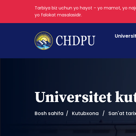
Tarbiya biz uchun yo hayot – yo mamot, yo najo
yo falokat masalasidir.
Universi
Universitet k
Bosh sahifa
Kutubxona
San'at tarix