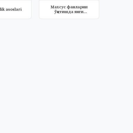
Махсус фанларни
lik asoslari
ўқитишда янги
педагогик технология...