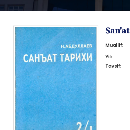
San'at
Muallif:
Yil:
Tavsif:
i
i