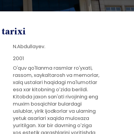
 tarixi
N.Abdullayev.
2001
O'quv qo'llanma rasmlar ro'yxati,
rassom, xaykaltarosh va memorlar,
xalq ustalari haqidagi ma'lumotlar
esa xar kitobning oʻzida berildi.
Kitobda jaxon san'ati rivojining eng
muxim bosqichlar bulardagi
uslublar, yirik ijodkorlar va ularning
yetuk asarlari xaqida muloxaza
yuritilgan. Xar bir davrning oʻziga
xos estetik qarashlarini yoritishda