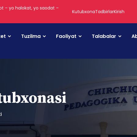
t – yo halokat, yo saodat –
Kutubxona
Tadbirlar
Kirish
tet
Tuzilma
Faoliyat
Talabalar
Ab
utubxonasi
i