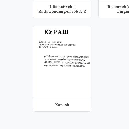
Idiomatische
Research Methods in
Radawendungen vob-A-Z
Lingui
Kurash