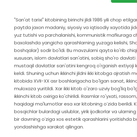
"San'at tarixi" kitobining birinchi jildi 1986 yili chop etil
paytda jaxon madaniy, siyosiy va iqtisodiy xayotida jidd
yuz tutishi va parchalanishi, kommunistik mafkuraga chek
baxolashda yangicha qarashlarning yuzaga kelishi, Sha
boshqalar) sodir bo'ldi. Bu mavzularni qayta ko'rib chi
xususan, islom davlatlari san'atini, sobiq sho'ro davl
mustaqil davlatlar san'atini kengroq o'rganish extiyoji 
keldi. Shuning uchun ikkinchi jildni ikki kitobga ajratish
kitobida XVII-XX asr boshlarigacha bo'lgan sanat, ikkinc
muloxaza yuritildi. Xar ikki kitob o'zaro uzviy bog'liq bo'l
ikkinchi kitob oxiriga ko'chirildi. Rasmlar ro'yxati, rass
haqidagi ma'lumotlar esa xar kitobning oʻzida berildi. 
bosqichlar bulardagi uslublar, yirik ijodkorlar va ularnin
bir davrning oʻziga xos estetik qarashlarini yoritishda
yondashishga xarakat qilingan.