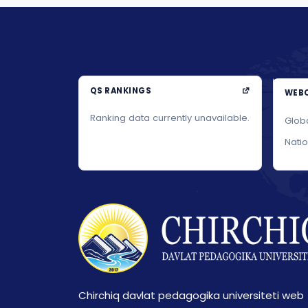
QS RANKINGS
WEBO
Ranking data currently unavailable.
Glob
Nati
Chirchiq davlat pedagogika universiteti web