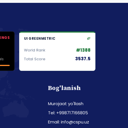
KINGS
UI GREENMETRIC
#1388
World Rank
3537.5
ls
Total Score
Bog'lanish
Murojaat yo'llash
Tel: +998717166805
Email: info@cspu.uz