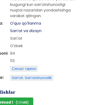
bugungi kun san'atshunosligi
nuqtai nazaridan yondashishga
xarakat qilingan.
a:
O'quv qo'llanma
San’at va dizayn
:
San'at
O'zbek
soni:
94
113
Санъат тарихи
ar:
San’at. San’atshunoslik
lishlar
nload 1
(1.11 MB)