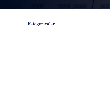
Kategoriyalar
Badiiy adabiyotlar
Boshqa turdagi adabiyotlar
Darslik
Dissertatsiya Avtoreferat
Elektron resurs
Ilmiy to'plam
Jurnal
Kitob albom
Konferensiya materiallari
Laboratoriya ish
Lug'at
Maqolalar
Metodik qo`llanma
Monografiya
Mustaqil ish
Nazorat savollari-testlar
O'quv qo'llanma
O'quv yoki fan dasturlari
O'quv-uslubiy majmua
O'quv-uslubiy qo'llanma
Prezident asarlar
Risola
Taqdimot