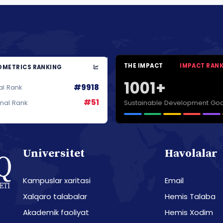
THE IMPACT
IMPACT RAN
METRICS RANKING
1001+
#9918
al Rank
#51
Sustainable Development Goa
onal Rank
Universitet
Havolalar
Kampuslar xaritasi
Email
Xalqaro talabalar
Hemis Talaba
Akademik faoliyat
Hemis Xodim