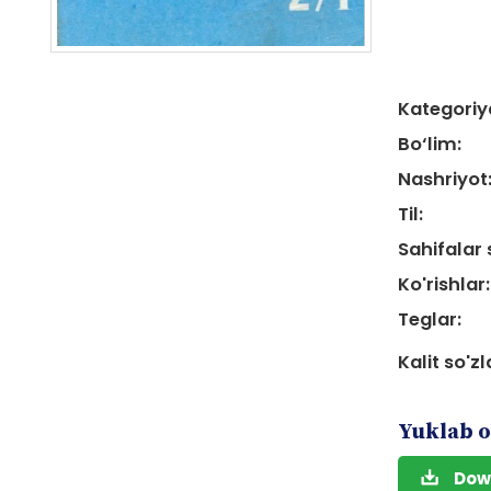
Kategoriy
Bo‘lim:
Nashriyot
Til:
Sahifalar 
Ko'rishlar:
Teglar:
Kalit so'zl
Yuklab o
Dow