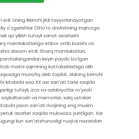
gan edi. Uning ikkinchi jildi tayyorlanayotgan
iy o'zgarishlar (Sho'ro davlatining inqirozga
 qo'yiliish tufayli sanat asarlarini
rq mamlakatlariga etibor ortib borishi va
qishni davom etdi. Sharq mamlakatlari,
ati parchalangandan keyin paydo boʻlgan
kitob matni xajmining kattalashishiga olib
 maqsadga muvofiq deb topildi. Jildning birinchi
hi kitobida esa XX asr san'ati tarixi xaqida
ganligi tufayli, izox va adabiyotlar ro'yxati
om, xaykaltarosh va memorlar, xalq ustalari
Kitobda jaxon san'ati rivojining eng muxim
g yetuk asarlari xaqida muloxaza yuritilgan. Xar
 bugungi kun san'atshunosligi nuqtai nazaridan