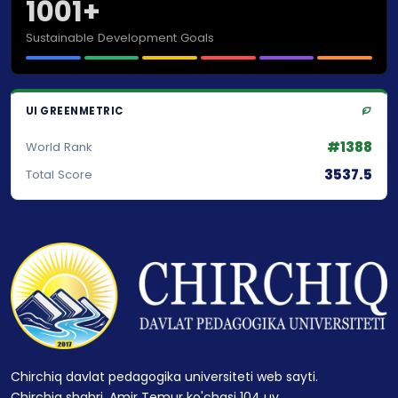
1001+
Sustainable Development Goals
UI GREENMETRIC
#1388
World Rank
3537.5
Total Score
Chirchiq davlat pedagogika universiteti web sayti.
Chirchiq shahri, Amir Temur ko'chasi 104 uy