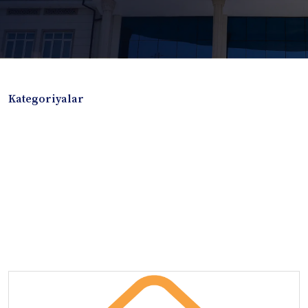
Kategoriyalar
Badiiy adabiyotlar
Boshqa turdagi adabiyotlar
Darslik
Dissertatsiya Avtoreferat
Elektron resurs
Ilmiy to'plam
Jurnal
Kitob albom
Konferensiya materiallari
Laboratoriya ishi
Lug'at
Maqolalar
Metodik qo`llanma
Monografiya
Mustaqil ish
Nazorat savollari-testlar
O'quv qo'llanma
O'quv yoki fan dasturlari
O'quv-uslubiy majmua
O'quv-uslubiy qo'llanma
Prezident asarlari
Risola
Taqdimot