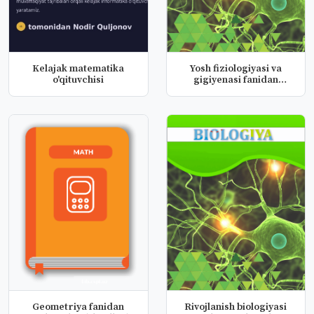
Kelajak matematika
Yosh fiziologiyasi va
o'qituvchisi
gigiyenasi fanidan
taqdimotl...
Geometriya fanidan
Rivojlanish biologiyasi