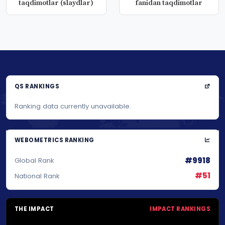
taqdimotlar (slaydlar)
fanidan taqdimotlar
QS RANKINGS
Ranking data currently unavailable.
WEBOMETRICS RANKING
#9918
Global Rank
#51
National Rank
THE IMPACT
IMPACT RANKINGS