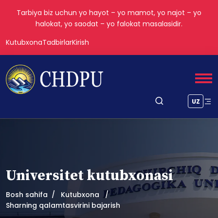
Tarbiya biz uchun yo hayot – yo mamot, yo najot – yo
halokat, yo saodat – yo falokat masalasidir.
Kutubxona
Tadbirlar
Kirish
UZ
Universitet kutubxonasi
Bosh sahifa
Kutubxona
Sharning qalamtasvirini bajarish