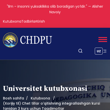
"Ilm – insonni yuksaklikka olib boradigan yoʻldir." — Alisher
Navoiy
Kutubxona
Tadbirlar
Kirish
UZ
Universitet kutubxonasi
Bosh sahifa
Kutubxona
(Xorijiy til) Chet tillar o'qitishning integrallashgan kursi
fanidan 3 kurs uchun Taqdimotlar