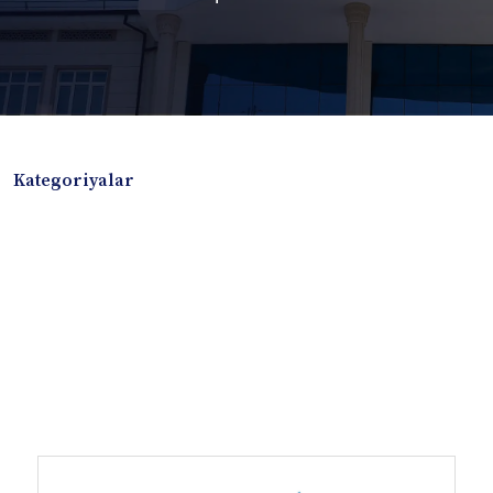
Kategoriyalar
Badiiy adabiyotlar
Boshqa turdagi adabiyotlar
Darslik
Dissertatsiya Avtoreferat
Elektron resurs
Ilmiy to'plam
Jurnal
Kitob albom
Konferensiya materiallari
Laboratoriya ishi
Lug'at
Maqolalar
Metodik qo`llanma
Monografiya
Mustaqil ish
Nazorat savollari-testlar
O'quv qo'llanma
O'quv yoki fan dasturlari
O'quv-uslubiy majmua
O'quv-uslubiy qo'llanma
Prezident asarlari
Risola
Taqdimot