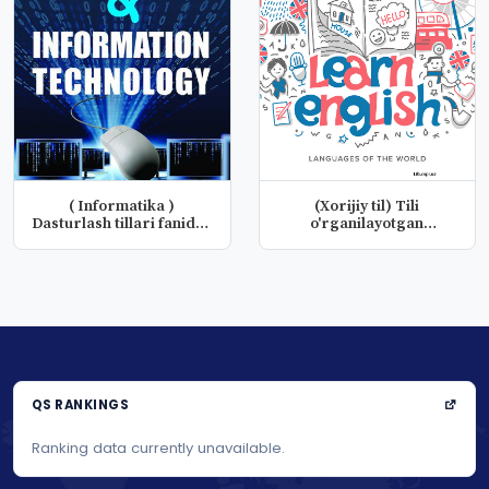
( Informatika )
(Xorijiy til) Tili
Dasturlash tillari fanidan
o'rganilayotgan
taqdimo...
ma'mlakat adabi...
QS RANKINGS
Ranking data currently unavailable.