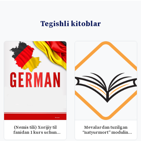
Tegishli kitoblar
(Nemis tili) Xorijiy til
Mevalardan tuzilgan
fanidan 1 kurs uchun
“natyurmort” modulini
taqd...
о‘qitish...