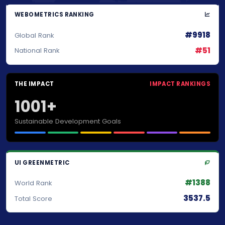
WEBOMETRICS RANKING
#9918
Global Rank
#51
National Rank
THE IMPACT
IMPACT RANKINGS
1001+
Sustainable Development Goals
UI GREENMETRIC
#1388
World Rank
3537.5
Total Score