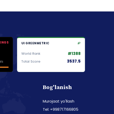
KINGS
UI GREENMETRIC
#1388
World Rank
3537.5
ls
Total Score
Bog'lanish
Murojaat yo'llash
Tel: +998717166805