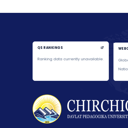
QS RANKINGS
WEBO
Ranking data currently unavailable.
Glob
Nati