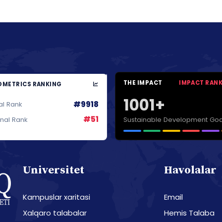
THE IMPACT
IMPACT RAN
METRICS RANKING
1001+
#9918
al Rank
#51
Sustainable Development Goa
onal Rank
Universitet
Havolalar
Kampuslar xaritasi
Email
Xalqaro talabalar
Hemis Talaba