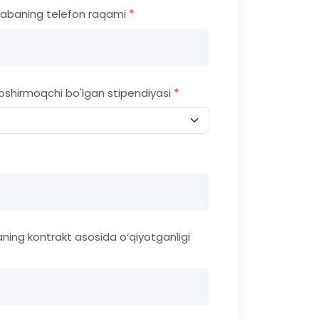
*
labaning telefon raqami
*
pshirmoqchi bo'lgan stipendiyasi
aning kontrakt asosida o‘qiyotganligi