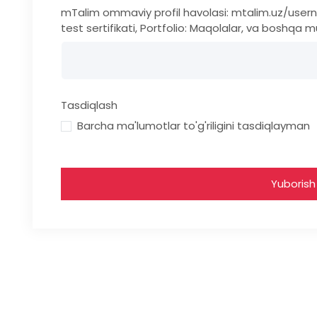
mTalim ommaviy profil havolasi: mtalim.uz/username
test sertifikati, Portfolio: Maqolalar, va boshqa mual
Tasdiqlash
Barcha ma'lumotlar to'g'riligini tasdiqlayman
Yuborish