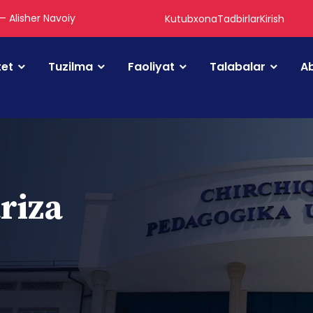
 — Alisher Navoiy
Kutubxona
Tadbirlar
Kirish
tet
Tuzilma
Faoliyat
Talabalar
Ab
riza