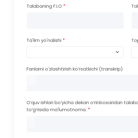
*
Talabaning F.I.O
Ta
*
Ta'lim yo'nalishi
To
Fanlarni oʻzlashtirish koʻrsatkichi (transkrip)
O‘quv ishlari bo‘yicha dekan o‘rinbosaridan talab
*
to‘g‘risida ma'lumotnoma.