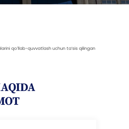
larini qoʻllab-quvvatlash uchun taʼsis qilingan
HAQIDA
MOT