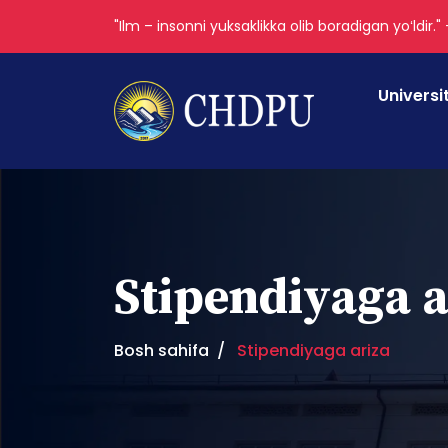
"Ilm – insonni yuksaklikka olib boradigan yoʻldir."
Universi
Stipendiyaga a
Bosh sahifa
Stipendiyaga ariza