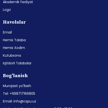
Akademik faoliyat
Logo
Havolalar
Email
Hemis Talaba
Hemis Xodim
Kutubxona
Iqtidorli Talabalar
Bog'lanish
Murojaat yo'llash
Tel: +998717166805
Email: info@cspu.uz