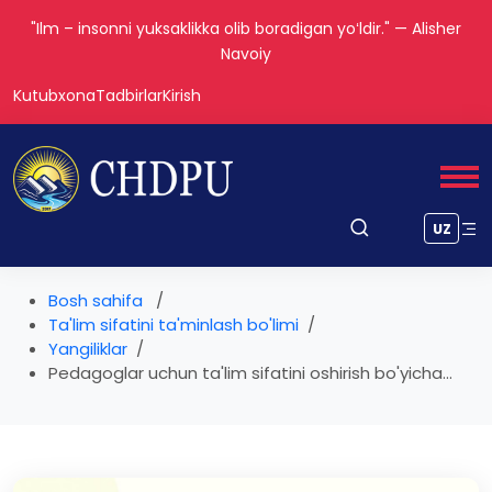
"Ilm – insonni yuksaklikka olib boradigan yoʻldir." — Alisher
Navoiy
Kutubxona
Tadbirlar
Kirish
UZ
Bosh sahifa
Ta'lim sifatini ta'minlash bo'limi
Yangiliklar
Pedagoglar uchun ta'lim sifatini oshirish bo'yicha...