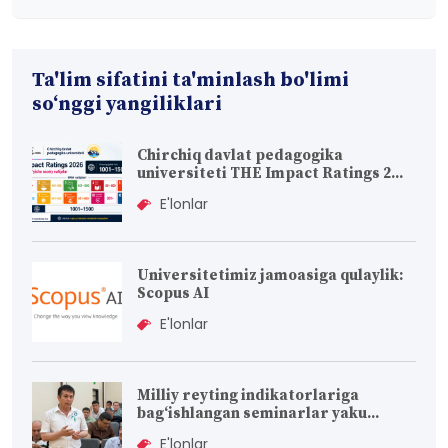
Ta'lim sifatini ta'minlash bo'limi
so‘nggi yangiliklari
Chirchiq davlat pedagogika
universiteti THE Impact Ratings 2...
E'lonlar
Universitetimiz jamoasiga qulaylik:
Scopus AI
E'lonlar
Milliy reyting indikatorlariga
bag‘ishlangan seminarlar yaku...
E'lonlar