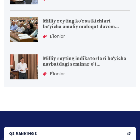
Milliy reyting ko‘rsatkichlari
bo‘yicha amaliy muloqot davom...
E'lonlar
Milliy reyting indikatorlari bo‘yicha
navbatdagi seminar o‘t...
E'lonlar
QS RANKINGS