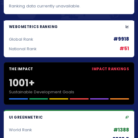
Ranking data currently unavailable.
WEBOMETRICS RANKING
#9918
Global Rank
#51
National Rank
THE IMPACT
IMPACT RANKINGS
1001+
Sustainable Development Goals
UI GREENMETRIC
#1388
World Rank