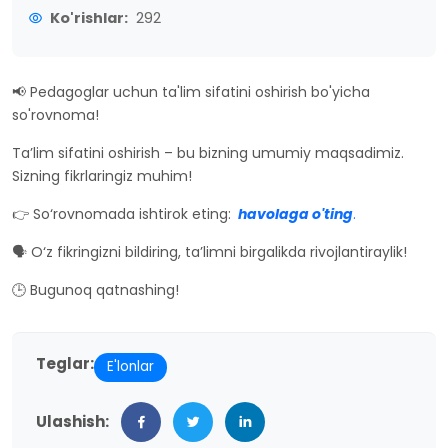
Ko'rishlar:
292
📢 Pedagoglar uchun ta'lim sifatini oshirish bo'yicha
so'rovnoma!
Ta’lim sifatini oshirish – bu bizning umumiy maqsadimiz.
Sizning fikrlaringiz muhim!
👉 So‘rovnomada ishtirok eting:
havolaga o'ting
.
🗣 O‘z fikringizni bildiring, ta’limni birgalikda rivojlantiraylik!
🕒 Bugunoq qatnashing!
Teglar:
E'lonlar
Ulashish: