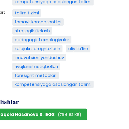
kompetensiyaga asoslangan ta’lim.
ar:
ta’lim tizimi
forsayt kompetentligi
strategik fikrlash
pedagogik texnologiyalar
kelajakni prognozlash
oliy ta’lim
innovatsion yondashuv
rivojlanish istiqbollari
foresight metodlari
kompetensiyaga asoslangan ta’lim.
lishlar
maqola Hasanova S. IEGS
(784.92 KB)