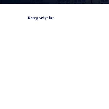
Kategoriyalar
Badiiy adabiyotlar
Boshqa turdagi adabiyotlar
Darslik
Dissertatsiya Avtoreferat
Elektron resurs
Ilmiy to'plam
Jurnal
Kitob albom
Konferensiya materiallari
Laboratoriya ish
Lug'at
Maqolalar
Metodik qo`llanma
Monografiya
Mustaqil ish
Nazorat savollari-testlar
O'quv qo'llanma
O'quv yoki fan dasturlari
O'quv-uslubiy majmua
O'quv-uslubiy qo'llanma
Prezident asarlar
Risola
Taqdimot