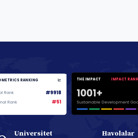
THE IMPACT
IMPACT RAN
METRICS RANKING
1001+
#9918
al Rank
#51
Sustainable Development Goa
onal Rank
Universitet
Havolalar