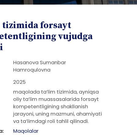
 tizimida forsayt
tentligining vujudga
i
Hasanova Sumanbar
Hamroqulovna
2025
maqolada ta’lim tizimida, ayniqsa
oliy ta’lim muassasalarida forsayt
kompetentligining shakllanish
jarayoni, uning mazmuni, ahamiyati
va ta’limdagi roli tahlil qilinadi.
a:
Maqolalar