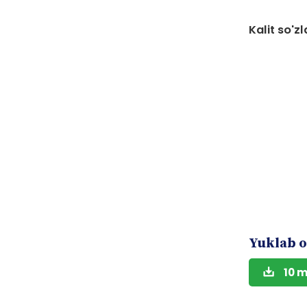
Kalit so'zl
Yuklab o
10 