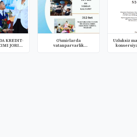
DA KREDIT-
O'smirlarda
Uzluksiz ma
IMI JORIY
vatanparvarlik
konsersiy
HIN...
tuyg'ularini shakillant...
o