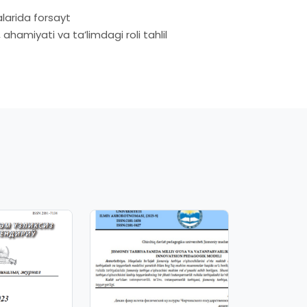
larida forsayt
hamiyati va ta’limdagi roli tahlil