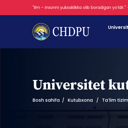
"Ilm – insonni yuksaklikka olib boradigan yoʻldir."
Universi
Universitet k
Bosh sahifa
Kutubxona
Taʻlim tizi