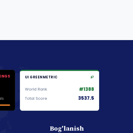
KINGS
UI GREENMETRIC
#1388
World Rank
3537.5
ls
Total Score
Bog'lanish