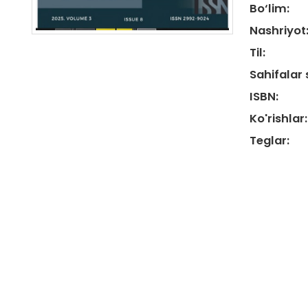
Bo‘lim:
Nashriyot
Til:
Sahifalar 
ISBN:
Ko'rishlar:
Teglar: