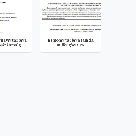
'naviy tarbiya
Jismoniy tarbiya fanida
asini amalga
milliy g'oya va
s...
vatanparva...