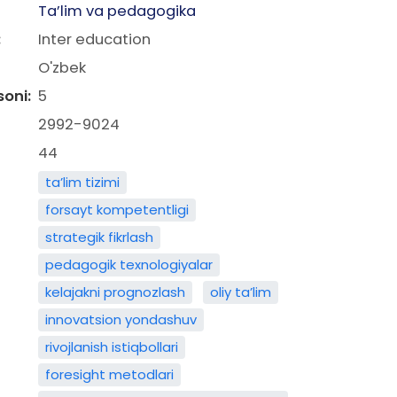
Ta’lim va pedagogika
:
Inter education
O'zbek
soni:
5
2992-9024
44
ta’lim tizimi
forsayt kompetentligi
strategik fikrlash
pedagogik texnologiyalar
kelajakni prognozlash
oliy ta’lim
innovatsion yondashuv
rivojlanish istiqbollari
foresight metodlari