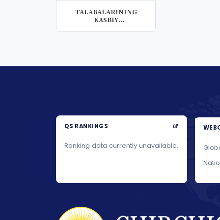
TALABALARINING
KASBIY
KOMPETENTLIGINI
TAKOMILLASHT...
QS RANKINGS
WEBO
Ranking data currently unavailable.
Glob
Nati