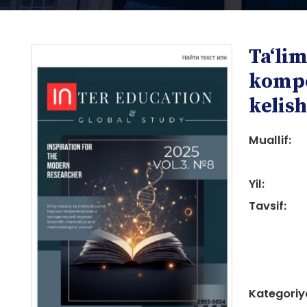
Taʻlim
kompe
kelish
Muallif:
i
Yil:
Tavsif:
i
Kategoriy