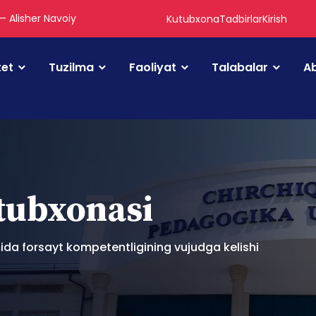
 — Alisher Navoiy
Kutubxona
Tadbirlar
Kirish
tet
Tuzilma
Faoliyat
Talabalar
Ab
utubxonasi
mida forsayt kompetentligining vujudga kelishi