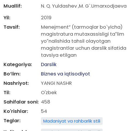
Muallif:
N. Q. Yuldashev ,M. G`.Umarxodjaeva
Yil:
2019
Tavsif:
Menejment” (tarmoqlar bo`yicha)
magistratura mutaxassisligi ta‟lim
yo‟nalishida tahsil olayotgan
magistrantlar uchun darslik sifatida
tavsiya etilgan
Kategoriya:
Darslik
Bo‘lim:
Biznes va iqtisodiyot
Nashriyot:
YANGI NASHR
Til:
O'zbek
Sahifalar soni:
458
Ko'rishlar:
54
Teglar:
Madaniyat va rahbarlik stili