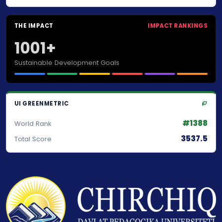
THE IMPACT
IMPACT RANKINGS
1001+
Sustainable Development Goals
UI GREENMETRIC
#1388
World Rank
3537.5
Total Score