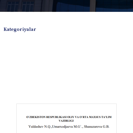
Kategoriyalar
Badiiy adabiyotlar
Boshqa turdagi adabiyotlar
Darslik
Dissertatsiya Avtoreferat
Elektron resurs
Ilmiy to'plam
Jurnal
Kitob albom
Konferensiya materiallari
Laboratoriya ishi
Lug'at
Maqolalar
Metodik qo`llanma
Monografiya
Mustaqil ish
Nazorat savollari-testlar
O'quv qo'llanma
O'quv yoki fan dasturlari
O'quv-uslubiy majmua
O'quv-uslubiy qo'llanma
Prezident asarlari
Risola
Taqdimot