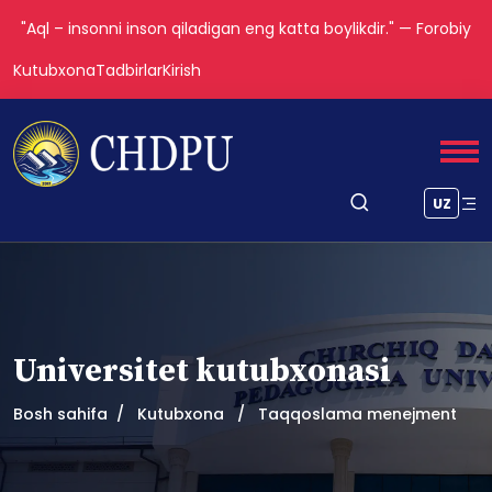
"Aql – insonni inson qiladigan eng katta boylikdir." — Forobiy
Kutubxona
Tadbirlar
Kirish
UZ
Universitet kutubxonasi
Bosh sahifa
Kutubxona
Taqqoslama menejment