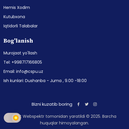
Hemis Xodim
Kutubxona
Iqtidorli Talabalar
Bog'lanish
Murojaat yo'llash
Tel: +998717166805
Email: info@cspu.uz
Ish kunlari: Dushanba - Juma , 9.00 -18:00
Bizni kuzatib boring
Sayt Webspektr tomonidan yaratildi © 2025. Barcha
huquqlar himoyalangan.