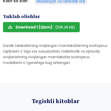
Kalit so'zlar:
Madaniyat va rahbarlik stili
Yuklab olishlar
Download 1 (Qism)
(338.26 KB)
Darslik talabalarning rivojlangan mamlakatlarning boshqaruv
tajribasini o`ziga xos xususiyatlari, tadbirkorlik va iqtisodiy
rivojlanishning rivojlangan mamlakatlar boshqaruv
modellarini o`rganishiga bag`ishlangan.
Tegishli kitoblar