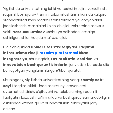
Yig‘ilishda universitetning ichki va tashqi imidjini yuksaltirish,
raqamli boshqaruv tizimini takomillashtirish hamda xalqaro
standartlarga mos raqamli transformatsiya jarayonlarini
jadallashtirish masalalari ko‘rib chiqildi. Rektorning maxsus
vakili
Nasrulla Satlikov
ushbu yo‘nalishdagi amalga
oshirilgan ishlar haqida ma’ruza qildi.
U o‘z chiqishida
universitet strategiyasi
,
raqamli
infratuzilma rivoji
,
mTalim platformasi
bilan
integratsiya
, shuningdek,
ta’lim sifatini oshirish
va
innovatsion boshqaruv tizimlarini
joriy etish borasida olib
borilayotgan yangilanishlarga e’tibor qaratdi.
Shuningdek, yig‘ilishda universitetning yangi
rasmiy veb-
sayti
taqdim etildi. Unda ma’muriy jarayonlarni
avtomatlashtirish, o‘qituvchi va talabalarning raqamli
faoliyatini kuzatish, ta’lim sifati va boshqaruv samaradorligini
oshirishga xizmat qiluvchi innovatsion funksiyalar joriy
etilgan.