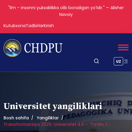
"Ilm – insonni yuksaklikka olib boradigan yoʻldir." — Alisher
Navoiy
Kutubxona
Tadbirlar
Kirish
UZ
Universitet yangiliklari
Bosh sahifa
Yangiliklar
Transformatsiya 2025: Universitet 4.0 – “Ta’lim, f...