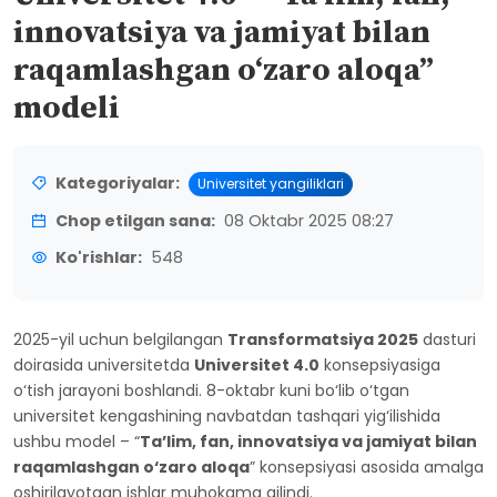
innovatsiya va jamiyat bilan
raqamlashgan o‘zaro aloqa”
modeli
Kategoriyalar:
Universitet yangiliklari
Chop etilgan sana:
08 Oktabr 2025 08:27
Ko'rishlar:
548
2025-yil uchun belgilangan
Transformatsiya 2025
dasturi
doirasida universitetda
Universitet 4.0
konsepsiyasiga
o‘tish jarayoni boshlandi. 8-oktabr kuni bo‘lib o‘tgan
universitet kengashining navbatdan tashqari yig‘ilishida
ushbu model – “
Ta’lim, fan, innovatsiya va jamiyat bilan
raqamlashgan o‘zaro aloqa
” konsepsiyasi asosida amalga
oshirilayotgan ishlar muhokama qilindi.