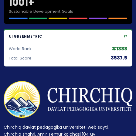
1001+
Sustainable Development Goals
UI GREENMETRIC
#1388
World Rank
3537.5
Total Score
Chirchiq davlat pedagogika universiteti web sayti.
Chirchiq shahri, Amir Temur ko'chasi 104 uy