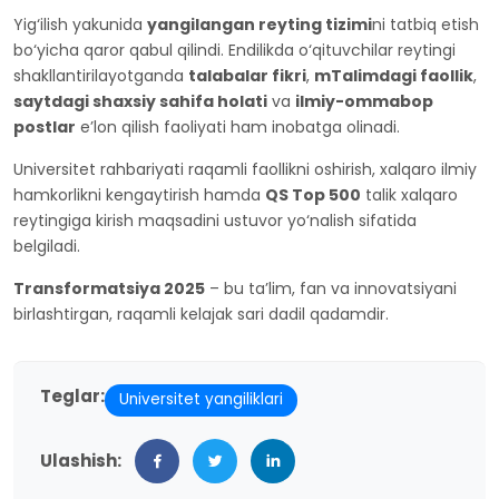
Yig‘ilish yakunida
yangilangan reyting tizimi
ni tatbiq etish
bo‘yicha qaror qabul qilindi. Endilikda o‘qituvchilar reytingi
shakllantirilayotganda
talabalar fikri
,
mTalimdagi faollik
,
saytdagi shaxsiy sahifa holati
va
ilmiy-ommabop
postlar
e’lon qilish faoliyati ham inobatga olinadi.
Universitet rahbariyati raqamli faollikni oshirish, xalqaro ilmiy
hamkorlikni kengaytirish hamda
QS Top 500
talik xalqaro
reytingiga kirish maqsadini ustuvor yo‘nalish sifatida
belgiladi.
Transformatsiya 2025
– bu ta’lim, fan va innovatsiyani
birlashtirgan, raqamli kelajak sari dadil qadamdir.
Teglar:
Universitet yangiliklari
Ulashish: