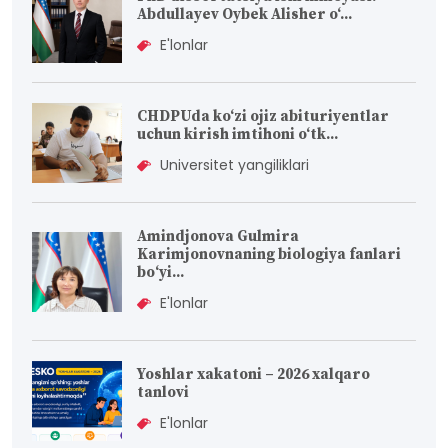
Abdullayev Oybek Alisher o‘...
E'lonlar
CHDPUda ko‘zi ojiz abituriyentlar
uchun kirish imtihoni o‘tk...
Universitet yangiliklari
Amindjonova Gulmira
Karimjonovnaning biologiya fanlari
bо‘yi...
E'lonlar
Yoshlar xakatoni – 2026 xalqaro
tanlovi
E'lonlar