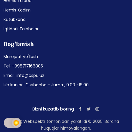
Hemis Talaba
Hemis Xodim
Kutubxona
Iqtidorli Talabalar
Bog'lanish
Murojaat yo'llash
Tel: +998717166805
Email: info@cspu.uz
Ish kunlari: Dushanba - Juma , 9.00 -18:00
Bizni kuzatib boring
Sayt Webspektr tomonidan yaratildi © 2025. Barcha
huquqlar himoyalangan.