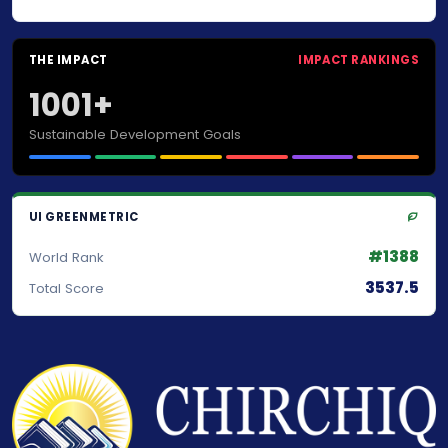
THE IMPACT
IMPACT RANKINGS
1001+
Sustainable Development Goals
UI GREENMETRIC
#1388
World Rank
3537.5
Total Score