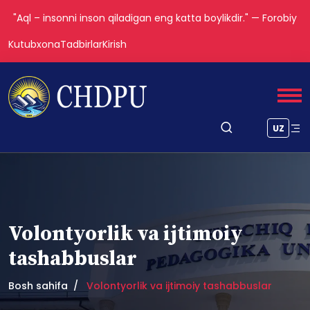
"Aql – insonni inson qiladigan eng katta boylikdir." — Forobiy
Kutubxona
Tadbirlar
Kirish
UZ
Volontyorlik va ijtimoiy
tashabbuslar
Bosh sahifa
Volontyorlik va ijtimoiy tashabbuslar