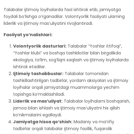
Talabalar ijtimoiy loyihalarda faol ishtirok etib, jamiyatga
foydali bo‘lishga o‘rganadilar. Volontyorlik faoliyati ularning
liderlik va ijtimoiy mas’uliyatini rivojlantiradi.
Faoliyat yo‘nalishlari:
Volontyorlik dasturlari:
Talabalar “Yoshlar ittifoqi”,
“Yoshlar klubi” va boshqa tashkilotlar bilan birgalikda
ekologiya, ta’lim, sog‘liqni saqlash va ijtimoiy loyihalarda
ishtirok etadilar.
Ijtimoiy tashabbuslar:
Talabalar tomonidan
tashkillashtirilgan tadbirlar, yordam aksiyalari va ijtimoiy
loyihalar orqali jamiyatdagi muammolarga yechim
topishga ko‘maklashiladi.
Liderlik va mas’uliyat:
Talabalar loyihalarni boshqarish,
jamoa bilan ishlash va ijtimoiy mas’uliyatni his qilish
ko‘nikmalarini egallaydi.
Jamiyatga hissa qo‘shish:
Madaniy va ma’rifiy
tadbirlar orqali talabalar ijtimoiy faollik, fuqarolik