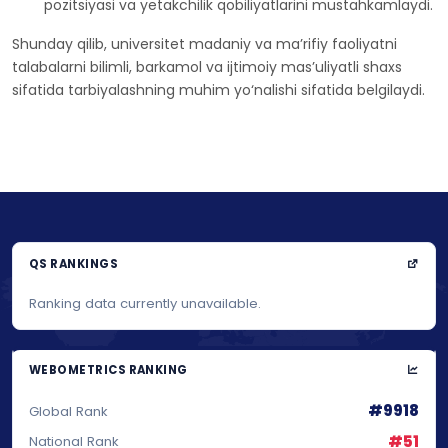
pozitsiyasi va yetakchilik qobiliyatlarini mustahkamlaydi.
Shunday qilib, universitet madaniy va ma’rifiy faoliyatni
talabalarni bilimli, barkamol va ijtimoiy mas’uliyatli shaxs
sifatida tarbiyalashning muhim yo‘nalishi sifatida belgilaydi.
QS RANKINGS
Ranking data currently unavailable.
WEBOMETRICS RANKING
#9918
Global Rank
#51
National Rank