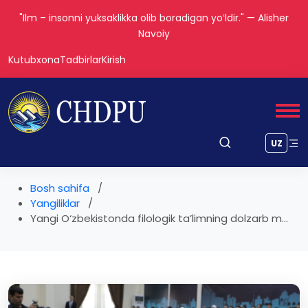
"Aql – insonni inson qiladigan eng katta boylikdir." — Forobiy
Kutubxona
Tadbirlar
Kirish
UZ
Bosh sahifa
Yangiliklar
Yangi O‘zbekistonda filologik ta’limning dolzarb m...