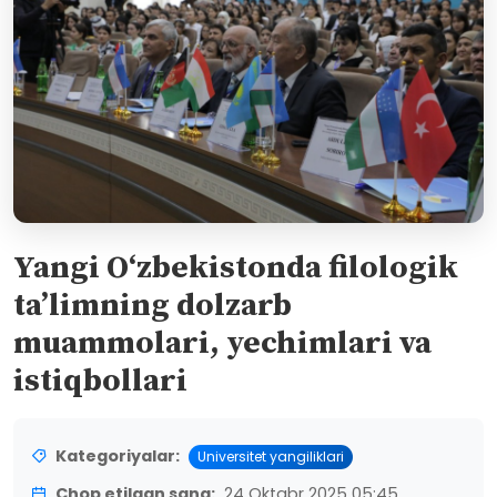
Yangi O‘zbekistonda filologik
ta’limning dolzarb
muammolari, yechimlari va
istiqbollari
Kategoriyalar:
Universitet yangiliklari
Chop etilgan sana:
24 Oktabr 2025 05:45