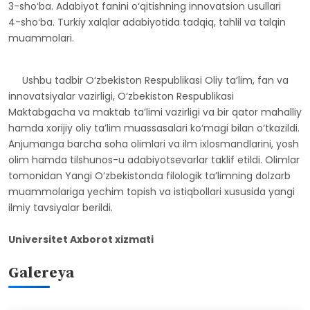
4-shoʻba. Turkiy xalqlar adabiyotida tadqiq, tahlil va talqin
muammolari.
Ushbu tadbir O‘zbekiston Respublikasi Oliy ta’lim, fan va
innovatsiyalar vazirligi, O‘zbekiston Respublikasi
Maktabgacha va maktab ta’limi vazirligi va bir qator mahalliy
hamda xorijiy oliy ta’lim muassasalari ko‘magi bilan o‘tkazildi.
Anjumanga barcha soha olimlari va ilm ixlosmandlarini, yosh
olim hamda tilshunos-u adabiyotsevarlar taklif etildi. Olimlar
tomonidan Yangi O‘zbekistonda filologik ta’limning dolzarb
muammolariga yechim topish va istiqbollari xususida yangi
ilmiy tavsiyalar berildi.
Universitet Axborot xizmati
Galereya