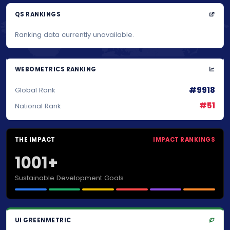
QS RANKINGS
Ranking data currently unavailable.
WEBOMETRICS RANKING
#9918
Global Rank
#51
National Rank
THE IMPACT
IMPACT RANKINGS
1001+
Sustainable Development Goals
UI GREENMETRIC
#1388
World Rank