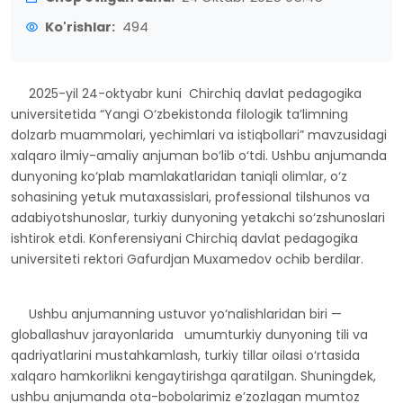
Ko'rishlar:
494
2025-yil 24-oktyabr kuni Chirchiq davlat pedagogika
universitetida “Yangi O‘zbekistonda filologik ta’limning
dolzarb muammolari, yechimlari va istiqbollari” mavzusidagi
xalqaro ilmiy-amaliy anjuman bo‘lib o‘tdi. Ushbu anjumanda
dunyoning ko‘plab mamlakatlaridan taniqli olimlar, o‘z
sohasining yetuk mutaxassislari, professional tilshunos va
adabiyotshunoslar, turkiy dunyoning yetakchi so‘zshunoslari
ishtirok etdi. Konferensiyani Chirchiq davlat pedagogika
universiteti rektori Gafurdjan Muxamedov ochib berdilar.
Ushbu anjumanning ustuvor yo‘nalishlaridan biri —
globallashuv jarayonlarida umumturkiy dunyoning tili va
qadriyatlarini mustahkamlash, turkiy tillar oilasi o‘rtasida
xalqaro hamkorlikni kengaytirishga qaratilgan. Shuningdek,
ushbu anjumanda ota-bobolarimiz e’zozlagan mumtoz
adabiyot siymolarining qo‘lyozma asarlarlarini chuqur