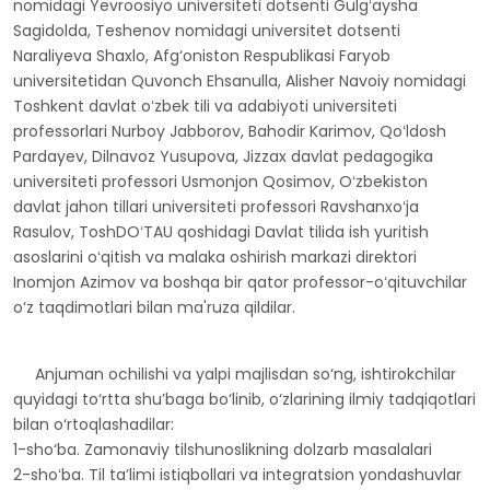
Sagidolda, Teshenov nomidagi universitet dotsenti
Naraliyeva Shaxlo, Afg‘oniston Respublikasi Faryob
universitetidan Quvonch Ehsanulla, Alisher Navoiy nomidagi
Toshkent davlat oʻzbek tili va adabiyoti universiteti
professorlari Nurboy Jabborov, Bahodir Karimov, Qoʻldosh
Pardayev, Dilnavoz Yusupova, Jizzax davlat pedagogika
universiteti professori Usmonjon Qosimov, Oʻzbekiston
davlat jahon tillari universiteti professori Ravshanxoʻja
Rasulov, ToshDOʻTAU qoshidagi Davlat tilida ish yuritish
asoslarini oʻqitish va malaka oshirish markazi direktori
Inomjon Azimov va boshqa bir qator professor-oʻqituvchilar
o‘z taqdimotlari bilan ma'ruza qildilar.
Anjuman ochilishi va yalpi majlisdan so‘ng, ishtirokchilar
quyidagi to‘rtta shu’baga bo‘linib, o‘zlarining ilmiy tadqiqotlari
bilan o‘rtoqlashadilar:
1-sho‘ba. Zamonaviy tilshunoslikning dolzarb masalalari
2-shoʻba. Til ta’limi istiqbollari va integratsion yondashuvlar
3-shoʻba. Adabiyot fanini o‘qitishning innovatsion usullari