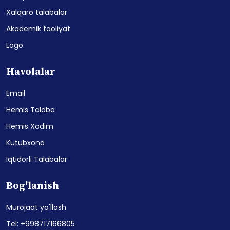
Xalqaro talabalar
Akademik faoliyat
Logo
Havolalar
Email
Hemis Talaba
Hemis Xodim
Kutubxona
Iqtidorli Talabalar
Bog'lanish
Murojaat yo'llash
Tel: +998717166805
Email: info@cspu.uz