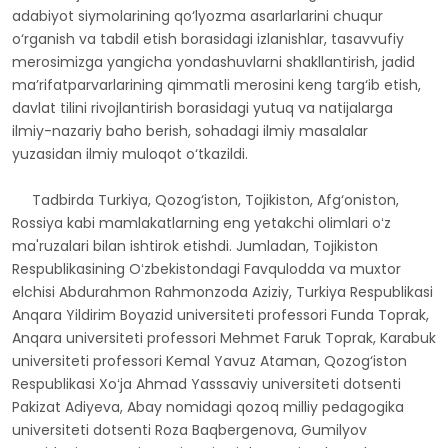
o‘rganish va tabdil etish borasidagi izlanishlar, tasavvufiy
merosimizga yangicha yondashuvlarni shakllantirish, jadid
ma’rifatparvarlarining qimmatli merosini keng targ‘ib etish,
davlat tilini rivojlantirish borasidagi yutuq va natijalarga
ilmiy-nazariy baho berish, sohadagi ilmiy masalalar
yuzasidan ilmiy muloqot o‘tkazildi.
Tadbirda Turkiya, Qozog‘iston, Tojikiston, Afg‘oniston,
Rossiya kabi mamlakatlarning eng yetakchi olimlari oʻz
ma'ruzalari bilan ishtirok etishdi. Jumladan, Tojikiston
Respublikasining Oʻzbekistondagi Favqulodda va muxtor
elchisi Abdurahmon Rahmonzoda Aziziy, Turkiya Respublikasi
Anqara Yildirim Boyazid universiteti professori Funda Toprak,
Anqara universiteti professori Mehmet Faruk Toprak, Karabuk
universiteti professori Kemal Yavuz Ataman, Qozog‘iston
Respublikasi Xoʻja Ahmad Yasssaviy universiteti dotsenti
Pakizat Adiyeva, Abay nomidagi qozoq milliy pedagogika
universiteti dotsenti Roza Baqbergenova, Gumilyov
nomidagi Yevroosiyo universiteti dotsenti Gulgʻaysha