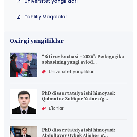
Tahliliy Maqolalar
Oxirgi yangiliklar
“Bitiruv kechasi – 2026”: Pedagogika
sohasining yangi avlod...
Universitet yangiliklari
PhD dissertatsiya ishi himoyasi:
Qulmatov Zulfiqor Zafar o‘g...
E'lonlar
PhD dissertatsiya ishi himoyasi:
Abdullayev Oybek Alisher o‘...