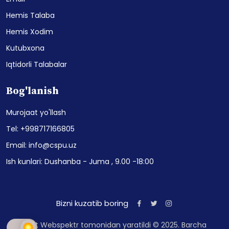
Hemis Talaba
Hemis Xodim
Kutubxona
Iqtidorli Talabalar
Bog'lanish
Murojaat yo'llash
Tel: +998717166805
Email: info@cspu.uz
Ish kunlari: Dushanba - Juma , 9.00 -18:00
Bizni kuzatib boring
Sayt Webspektr tomonidan yaratildi © 2025. Barcha