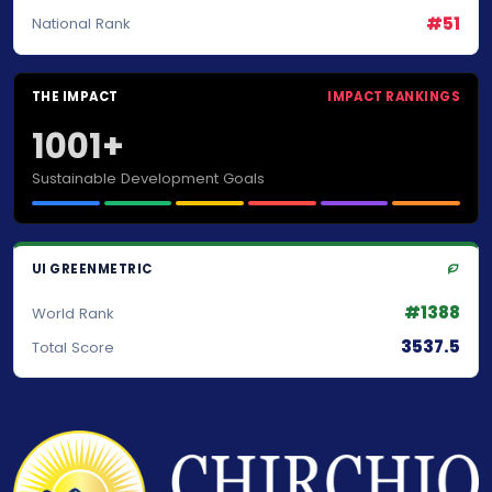
#51
National Rank
THE IMPACT
IMPACT RANKINGS
1001+
Sustainable Development Goals
UI GREENMETRIC
#1388
World Rank
3537.5
Total Score