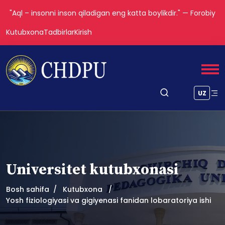
"Aql – insonni inson qiladigan eng katta boylikdir." — Forobiy
Kutubxona
Tadbirlar
Kirish
UZ
Universitet kutubxonasi
Bosh sahifa
Kutubxona
Yosh fiziologiyasi va gigiyenasi fanidan lobaratoriya ishi