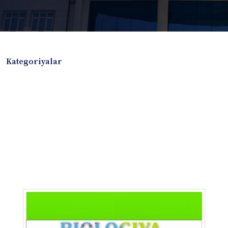
Kategoriyalar
Badiiy adabiyotlar
Boshqa turdagi adabiyotlar
Darslik
Dissertatsiya Avtoreferat
Elektron resurs
Ilmiy to'plam
Jurnal
Kitob albom
Konferensiya materiallari
Laboratoriya ishi
Lug'at
Maqolalar
Metodik qo`llanma
Monografiya
Mustaqil ish
Nazorat savollari-testlar
O'quv qo'llanma
O'quv yoki fan dasturlari
O'quv-uslubiy majmua
O'quv-uslubiy qo'llanma
Prezident asarlari
Risola
Taqdimot