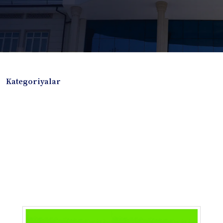
Kategoriyalar
Badiiy adabiyotlar
Boshqa turdagi adabiyotlar
Darslik
Dissertatsiya Avtoreferat
Elektron resurs
Ilmiy to'plam
Jurnal
Kitob albom
Konferensiya materiallari
Laboratoriya ishi
Lug'at
Maqolalar
Metodik qo`llanma
Monografiya
Mustaqil ish
Nazorat savollari-testlar
O'quv qo'llanma
O'quv yoki fan dasturlari
O'quv-uslubiy majmua
O'quv-uslubiy qo'llanma
Prezident asarlari
Risola
Taqdimot