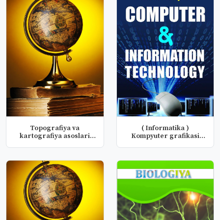
Topografiya va
( Informatika )
kartografiya asoslari
Kompyuter grafikasi
fanidan lobar...
fanidan labora...