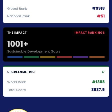
#9918
Global Rank
#51
National Rank
THE IMPACT
IMPACT RANKINGS
1001+
Sustainable Development Goals
UI GREENMETRIC
#1388
World Rank
3537.5
Total Score