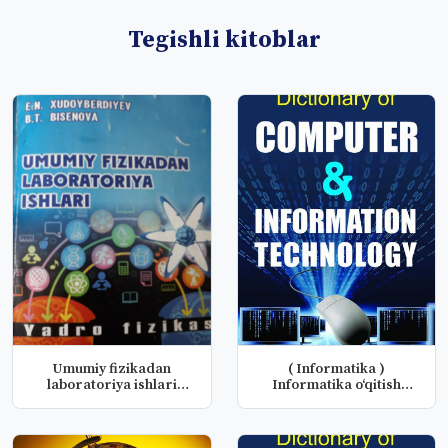
Tegishli kitoblar
Umumiy fizikadan
( Informatika )
laboratoriya ishlari
Informatika o‘qitish
(yadro fizik...
metodikasi fa...