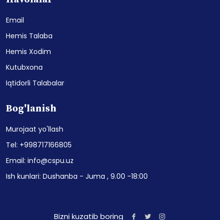
Email
Hemis Talaba
Hemis Xodim
Kutubxona
Iqtidorli Talabalar
Bog'lanish
Murojaat yo'llash
Tel: +998717166805
Email: info@cspu.uz
Ish kunlari: Dushanba - Juma , 9.00 -18:00
Bizni kuzatib boring