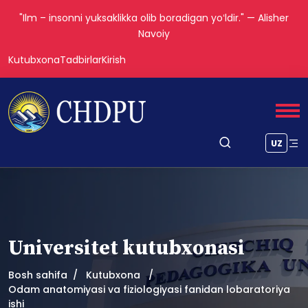
"Ilm – insonni yuksaklikka olib boradigan yoʻldir." — Alisher
Navoiy
Kutubxona
Tadbirlar
Kirish
UZ
Universitet kutubxonasi
Bosh sahifa
Kutubxona
Odam anatomiyasi va fiziologiyasi fanidan lobaratoriya
ishi