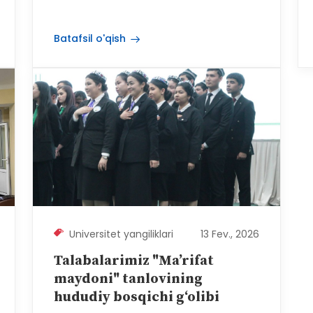
Batafsil o'qish
Universitet yangiliklari
13 Fev., 2026
Talabalarimiz "Ma’rifat
maydoni" tanlovining
hududiy bosqichi g‘olibi