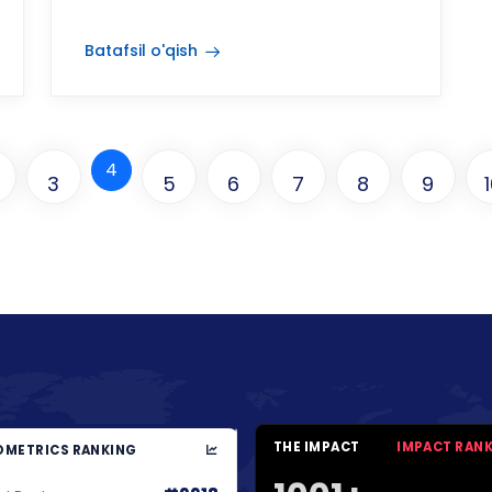
Batafsil o'qish
4
3
5
6
7
8
9
THE IMPACT
IMPACT RAN
METRICS RANKING