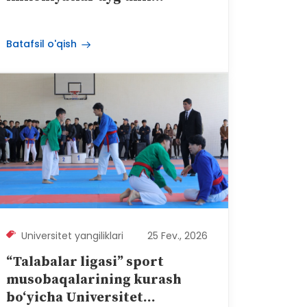
Batafsil o'qish
Universitet yangiliklari
25 Fev., 2026
“Talabalar ligasi” sport
musobaqalarining kurash
bo‘yicha Universitet...