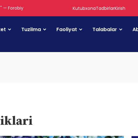
." — Forobiy
Kutubxona
Tadbirlar
Kirish
tet
Tuzilma
Faoliyat
Talabalar
Ab
iklari