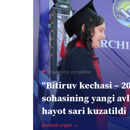
Universitet yangiliklari
“Bitiruv kechasi – 2
sohasining yangi av
hayot sari kuzatildi
Batafsil o'qish