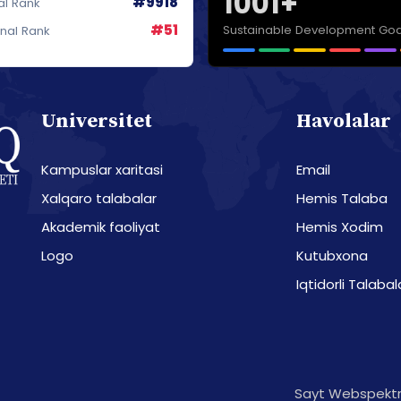
1001+
#9918
al Rank
#51
Sustainable Development Goa
onal Rank
Universitet
Havolalar
Kampuslar xaritasi
Email
Xalqaro talabalar
Hemis Talaba
Akademik faoliyat
Hemis Xodim
Logo
Kutubxona
Iqtidorli Talabal
Sayt Webspektr 