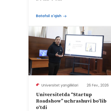
Batafsil o'qish
Universitet yangiliklari
26 Fev., 2026
Universitetda “Startup
Roadshow” uchrashuvi bo‘lib
o‘tdi