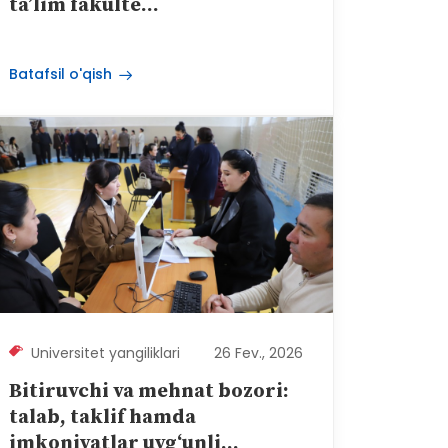
ta’lim fakulte...
Batafsil o'qish
Universitet yangiliklari
26 Fev., 2026
Bitiruvchi va mehnat bozori:
talab, taklif hamda
imkoniyatlar uyg‘unli...