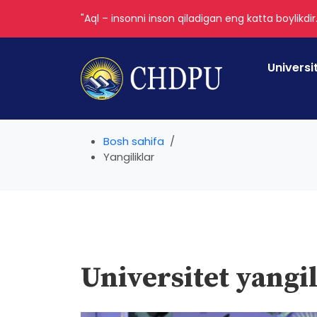
"Aql – insonni inson qiladigan eng katta boylikdir
Universi
Bosh sahifa
Yangiliklar
Universitet yangil