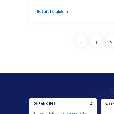
Batafsil o'qish
«
1
2
QS RANKINGS
WEBO
Ranking data currently unavailable.