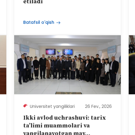
etiladi
Batafsil o'qish
Universitet yangiliklari
26 Fev., 2026
Ikki avlod uchrashuvi: tarix
ta’limi muammolari va
yangilanayotgan mav...