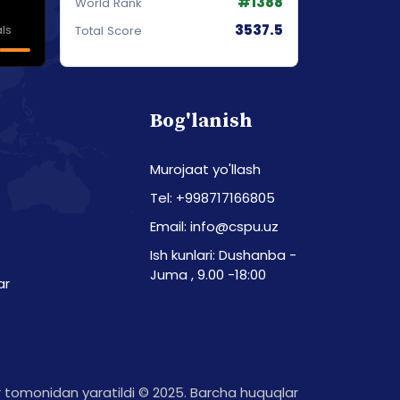
#1388
World Rank
3537.5
ls
Total Score
Bog'lanish
Murojaat yo'llash
Tel: +998717166805
Email: info@cspu.uz
Ish kunlari: Dushanba -
Juma , 9.00 -18:00
ar
tomonidan yaratildi © 2025. Barcha huquqlar