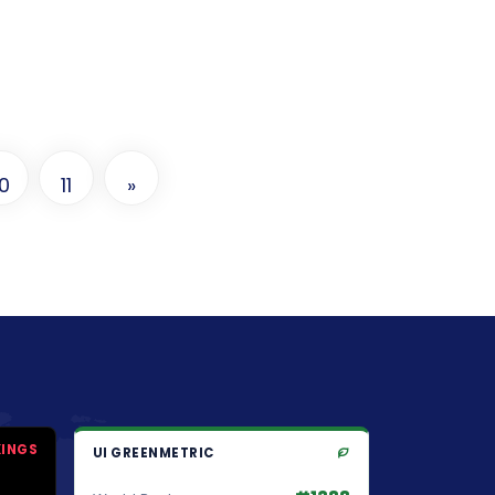
10
11
»
KINGS
UI GREENMETRIC